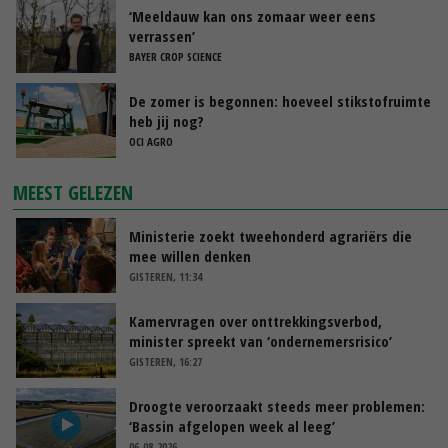
‘Meeldauw kan ons zomaar weer eens
verrassen’
BAYER CROP SCIENCE
De zomer is begonnen: hoeveel stikstofruimte
heb jij nog?
OCI AGRO
MEEST GELEZEN
Ministerie zoekt tweehonderd agrariërs die
mee willen denken
GISTEREN, 11:34
Kamervragen over onttrekkingsverbod,
minister spreekt van ‘ondernemersrisico’
GISTEREN, 16:27
Droogte veroorzaakt steeds meer problemen:
‘Bassin afgelopen week al leeg’
06-08-2026