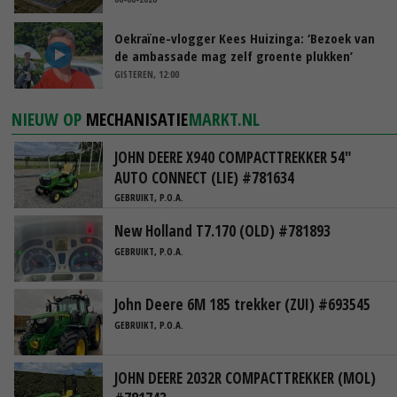
Oekraïne-vlogger Kees Huizinga: ‘Bezoek van
de ambassade mag zelf groente plukken’
GISTEREN, 12:00
NIEUW OP
MECHANISATIE
MARKT.NL
JOHN DEERE X940 COMPACTTREKKER 54"
AUTO CONNECT (LIE) #781634
GEBRUIKT, P.O.A.
New Holland T7.170 (OLD) #781893
GEBRUIKT, P.O.A.
John Deere 6M 185 trekker (ZUI) #693545
GEBRUIKT, P.O.A.
JOHN DEERE 2032R COMPACTTREKKER (MOL)