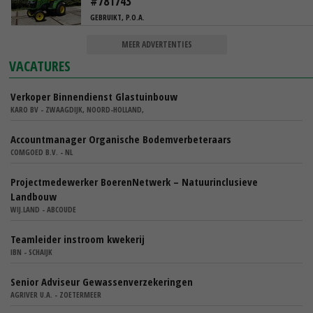
#781743
GEBRUIKT, P.O.A.
MEER ADVERTENTIES
VACATURES
Verkoper Binnendienst Glastuinbouw
KARO BV - ZWAAGDIJK, NOORD-HOLLAND,
Accountmanager Organische Bodemverbeteraars
COMGOED B.V. - NL
Projectmedewerker BoerenNetwerk – Natuurinclusieve
Landbouw
WIJ.LAND - ABCOUDE
Teamleider instroom kwekerij
IBN - SCHAIJK
Senior Adviseur Gewassenverzekeringen
AGRIVER U.A. - ZOETERMEER