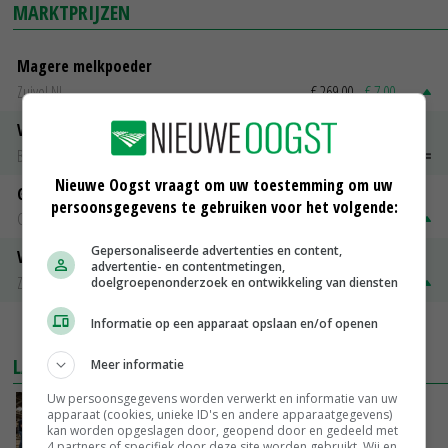
MARKTPRIJZEN
Magere melkpoeder
Zuivel NL
€ 269,00
€ 7,00
Vleeskuikens 2001-2600 gr
Barneveld
€ 1,09
~
€ 1,11
Nieuwe Oogst vraagt om uw toestemming om uw
Gerst
persoonsgegevens te gebruiken voor het volgende:
Groningen
€ 197,00
€ 2,00
Gepersonaliseerde advertenties en content,
Volle melkpoeder
advertentie- en contentmetingen,
Zuivel NL
€ 345,00
€ 20,00
doelgroepenonderzoek en ontwikkeling van diensten
Informatie op een apparaat opslaan en/of openen
MEER MARKTPRIJZEN
LAATSTE NIEUWS
Meer informatie
Uw persoonsgegevens worden verwerkt en informatie van uw
Na jarenlang meten willen Zuid-Hollandse
apparaat (cookies, unieke ID's en andere apparaatgegevens)
boeren nu erkenning
kan worden opgeslagen door, geopend door en gedeeld met
4 partners of specifiek door deze site worden gebruikt. Wij en