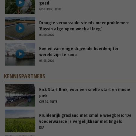
goed
GISTEREN, 10:00
Droogte veroorzaakt steeds meer problemen:
‘Bassin afgelopen week al leeg’
06-08-2026
Koeien van enige drijvende boerderij ter
wereld zijn te koop
06-08-2026
KENNISPARTNERS
Kick Start Brok; voor een snelle start en mooie
piek
GEBRS. FUITE
Kruidenrijk grasland met smalle weegbree: ‘De
voederwaarde is vergelijkbaar met Engels
raaigras’
DLF