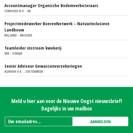
Accountmanager Organische Bodemverbeteraars
COMGOED B.V. - NL
Projectmedewerker BoerenNetwerk – Natuurinclusieve
Landbouw
WIJ.LAND - ABCOUDE
Teamleider instroom kwekerij
IBN - SCHAIJK
Senior Adviseur Gewassenverzekeringen
AGRIVER U.A. - ZOETERMEER
Meld u hier aan voor de Nieuwe Oogst nieuwsbrief!
Dagelijks in uw mailbox
AANMELDEN