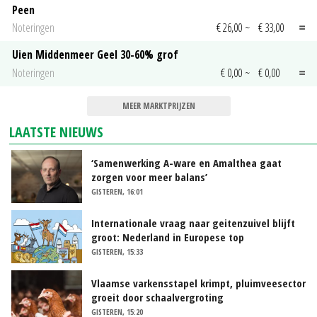
Peen
Noteringen
€ 26,00
~
€ 33,00
Uien Middenmeer Geel 30-60% grof
Noteringen
€ 0,00
~
€ 0,00
MEER MARKTPRIJZEN
LAATSTE NIEUWS
‘Samenwerking A-ware en Amalthea gaat
zorgen voor meer balans’
GISTEREN, 16:01
Internationale vraag naar geitenzuivel blijft
groot: Nederland in Europese top
GISTEREN, 15:33
Vlaamse varkensstapel krimpt, pluimveesector
groeit door schaalvergroting
GISTEREN, 15:20