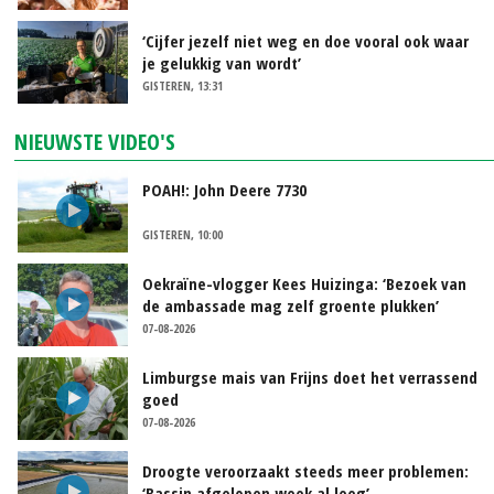
‘Cijfer jezelf niet weg en doe vooral ook waar
je gelukkig van wordt’
GISTEREN, 13:31
NIEUWSTE VIDEO'S
POAH!: John Deere 7730
GISTEREN, 10:00
Oekraïne-vlogger Kees Huizinga: ‘Bezoek van
de ambassade mag zelf groente plukken’
07-08-2026
Limburgse mais van Frijns doet het verrassend
goed
07-08-2026
Droogte veroorzaakt steeds meer problemen:
‘Bassin afgelopen week al leeg’