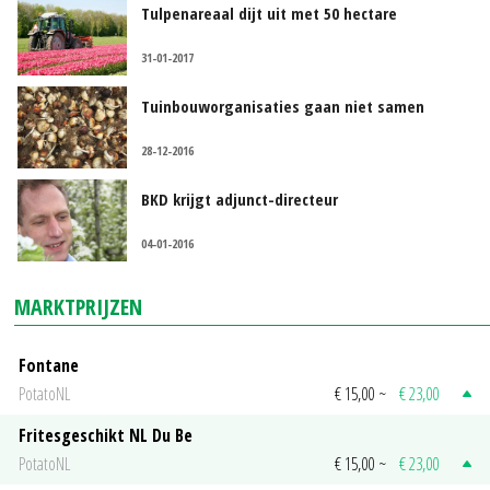
Tulpenareaal dijt uit met 50 hectare
31-01-2017
Tuinbouworganisaties gaan niet samen
28-12-2016
BKD krijgt adjunct-directeur
04-01-2016
MARKTPRIJZEN
Fontane
PotatoNL
€ 15,00
~
€ 23,00
Fritesgeschikt NL Du Be
PotatoNL
€ 15,00
~
€ 23,00