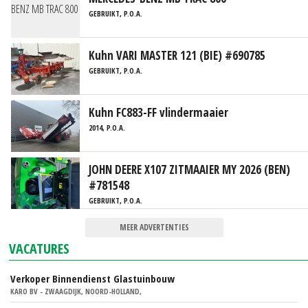
GEBRUIKT, P.O.A.
Kuhn VARI MASTER 121 (BIE) #690785
GEBRUIKT, P.O.A.
Kuhn FC883-FF vlindermaaier
2014, P.O.A.
JOHN DEERE X107 ZITMAAIER MY 2026 (BEN)
#781548
GEBRUIKT, P.O.A.
MEER ADVERTENTIES
VACATURES
Verkoper Binnendienst Glastuinbouw
KARO BV - ZWAAGDIJK, NOORD-HOLLAND,