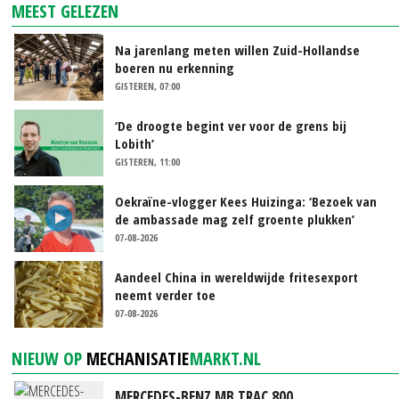
MEEST GELEZEN
Na jarenlang meten willen Zuid-Hollandse
boeren nu erkenning
GISTEREN, 07:00
‘De droogte begint ver voor de grens bij
Lobith’
GISTEREN, 11:00
Oekraïne-vlogger Kees Huizinga: ‘Bezoek van
de ambassade mag zelf groente plukken’
07-08-2026
Aandeel China in wereldwijde fritesexport
neemt verder toe
07-08-2026
NIEUW OP
MECHANISATIE
MARKT.NL
MERCEDES-BENZ MB TRAC 800