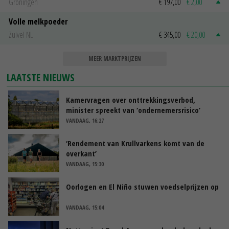
Groningen
€ 197,00
€ 2,00
Volle melkpoeder
Zuivel NL
€ 345,00
€ 20,00
MEER MARKTPRIJZEN
LAATSTE NIEUWS
Kamervragen over onttrekkingsverbod,
minister spreekt van ‘ondernemersrisico’
VANDAAG, 16:27
‘Rendement van Krullvarkens komt van de
overkant’
VANDAAG, 15:30
Oorlogen en El Niño stuwen voedselprijzen op
VANDAAG, 15:04