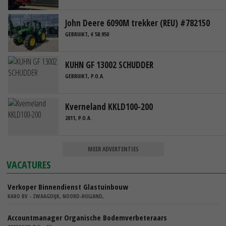
John Deere 6090M trekker (REU) #782150
GEBRUIKT, € 58.950
KUHN GF 13002 SCHUDDER
GEBRUIKT, P.O.A.
Kverneland KKLD100-200
2011, P.O.A.
MEER ADVERTENTIES
VACATURES
Verkoper Binnendienst Glastuinbouw
KARO BV - ZWAAGDIJK, NOORD-HOLLAND,
Accountmanager Organische Bodemverbeteraars