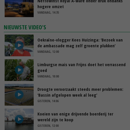
Nettowinst Royal A-ware onder druk ondanks
hogere omzet
VANDAAG, 14:35
NIEUWSTE VIDEO'S
Oekraïne-vlogger Kees Huizinga: ‘Bezoek van
de ambassade mag zelf groente plukken’
VANDAAG, 12:00
Limburgse mais van Frijns doet het verrassend
goed
VANDAAG, 10:00
Droogte veroorzaakt steeds meer problemen:
‘Bassin afgelopen week al leeg’
GISTEREN, 14:06
Koeien van enige drijvende boerderij ter
wereld zijn te koop
GISTEREN, 12:00