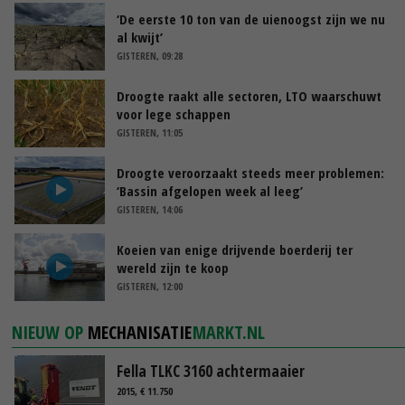
‘De eerste 10 ton van de uienoogst zijn we nu
al kwijt’
GISTEREN, 09:28
Droogte raakt alle sectoren, LTO waarschuwt
voor lege schappen
GISTEREN, 11:05
Droogte veroorzaakt steeds meer problemen:
‘Bassin afgelopen week al leeg’
GISTEREN, 14:06
Koeien van enige drijvende boerderij ter
wereld zijn te koop
GISTEREN, 12:00
NIEUW OP
MECHANISATIE
MARKT.NL
Fella TLKC 3160 achtermaaier
2015, € 11.750