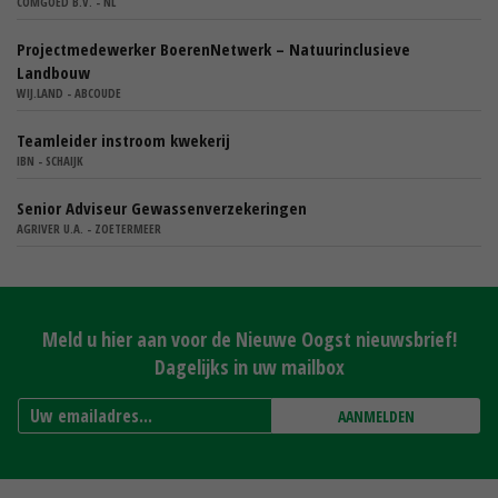
COMGOED B.V. - NL
Projectmedewerker BoerenNetwerk – Natuurinclusieve
Landbouw
WIJ.LAND - ABCOUDE
Teamleider instroom kwekerij
IBN - SCHAIJK
Senior Adviseur Gewassenverzekeringen
AGRIVER U.A. - ZOETERMEER
Meld u hier aan voor de Nieuwe Oogst nieuwsbrief!
Dagelijks in uw mailbox
AANMELDEN