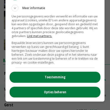
06-10-2017
Meer informatie
Flevoland zoekt boeren die willen investeren
Uw persoonsgegevens worden verwerkt en informatie van uw
in water
apparaat (cookies, unieke ID's en andere apparaatgegevens)
kan worden opgeslagen door, geopend door en gedeeld met
19-09-2017
4 partners of specifiek door deze site worden gebruikt. Wij en
onze partners kunnen precieze geolocatiegegevens
Actieplan moet uitstoot containerteelt
gebruiken.
Lijst met partners.
verminderen
Bepaalde leveranciers kunnen uw persoonsgegevens
10-07-2017
verwerken op basis van gerechtvaardigd belang. U kunt
hiertegen bezwaar maken door uw opties hieronder te
beheren. Zoek onderaan deze pagina of in het sitemenu naar
een link om uw toestemming te beheren of in te trekken via de
MARKTPRIJZEN
privacy- en cookie-instellingen.
Magere melkpoeder
Toestemming
Zuivel NL
€ 269,00
€ 7,00
Vleeskuikens 2001-2600 gr
Opties beheren
Barneveld
€ 1,09
~
€ 1,11
Gerst