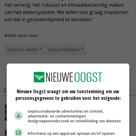
het vervolg: het robuust en klimaatbestendig maken
van het watersysteem. We willen ons graag inspannen
om dat in gezamenlijkheid te bereiken.'
Bekijk meer over:
schoon water
natuurbeheer
LEES OOK
Nieuwe Oogst vraagt om uw toestemming om uw
persoonsgegevens te gebruiken voor het volgende:
Met geld in kontzak erfemissie aanpakken
Gepersonaliseerde advertenties en content,
04-11-2017
advertentie- en contentmetingen,
doelgroepenonderzoek en ontwikkeling van diensten
Duizend Friese melkveehouders gaan voor
Informatie op een apparaat opslaan en/of openen
schoon erf