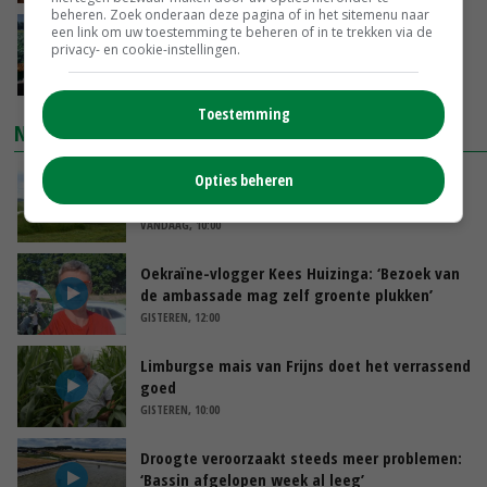
beheren. Zoek onderaan deze pagina of in het sitemenu naar
‘Cijfer jezelf niet weg en doe vooral ook waar
een link om uw toestemming te beheren of in te trekken via de
privacy- en cookie-instellingen.
je gelukkig van wordt’
VANDAAG, 13:31
Toestemming
NIEUWSTE VIDEO'S
Opties beheren
POAH!: John Deere 7730
VANDAAG, 10:00
Oekraïne-vlogger Kees Huizinga: ‘Bezoek van
de ambassade mag zelf groente plukken’
GISTEREN, 12:00
Limburgse mais van Frijns doet het verrassend
goed
GISTEREN, 10:00
Droogte veroorzaakt steeds meer problemen:
‘Bassin afgelopen week al leeg’