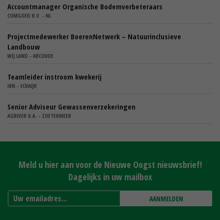
Accountmanager Organische Bodemverbeteraars
COMGOED B.V. - NL
Projectmedewerker BoerenNetwerk – Natuurinclusieve
Landbouw
WIJ.LAND - ABCOUDE
Teamleider instroom kwekerij
IBN - SCHAIJK
Senior Adviseur Gewassenverzekeringen
AGRIVER U.A. - ZOETERMEER
Meld u hier aan voor de Nieuwe Oogst nieuwsbrief!
Dagelijks in uw mailbox
AANMELDEN