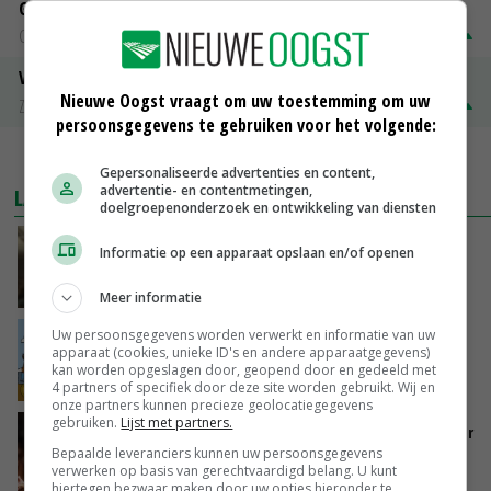
Gerst
Groningen
€ 197,00
€ 2,00
Volle melkpoeder
Nieuwe Oogst vraagt om uw toestemming om uw
Zuivel NL
€ 345,00
€ 20,00
persoonsgegevens te gebruiken voor het volgende:
MEER MARKTPRIJZEN
Gepersonaliseerde advertenties en content,
advertentie- en contentmetingen,
LAATSTE NIEUWS
doelgroepenonderzoek en ontwikkeling van diensten
‘Samenwerking A-ware en Amalthea gaat
Informatie op een apparaat opslaan en/of openen
zorgen voor meer balans’
VANDAAG, 16:01
Meer informatie
Uw persoonsgegevens worden verwerkt en informatie van uw
Internationale vraag naar geitenzuivel blijft
apparaat (cookies, unieke ID's en andere apparaatgegevens)
groot: Nederland in Europese top
kan worden opgeslagen door, geopend door en gedeeld met
VANDAAG, 15:33
4 partners of specifiek door deze site worden gebruikt. Wij en
onze partners kunnen precieze geolocatiegegevens
gebruiken.
Lijst met partners.
Vlaamse varkensstapel krimpt, pluimveesector
groeit door schaalvergroting
Bepaalde leveranciers kunnen uw persoonsgegevens
verwerken op basis van gerechtvaardigd belang. U kunt
VANDAAG, 15:20
hiertegen bezwaar maken door uw opties hieronder te