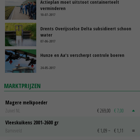
Actieplan moet uitstoot containerteelt
verminderen
10-07-2017
Drents Overijsselse Delta subsidieert schoon
water
07-06-2017
Hunze en Aa's verscherpt controle boeren
24-05-2017
MARKTPRIJZEN
Magere melkpoeder
Zuivel NL
€ 269,00
€ 7,00
Vleeskuikens 2001-2600 gr
Barneveld
€ 1,09
~
€ 1,11