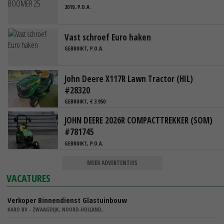
2019, P.O.A.
Vast schroef Euro haken
GEBRUIKT, P.O.A.
John Deere X117R Lawn Tractor (HIL)
#28320
GEBRUIKT, € 3.950
JOHN DEERE 2026R COMPACTTREKKER (SOM)
#781745
GEBRUIKT, P.O.A.
MEER ADVERTENTIES
VACATURES
Verkoper Binnendienst Glastuinbouw
KARO BV - ZWAAGDIJK, NOORD-HOLLAND,