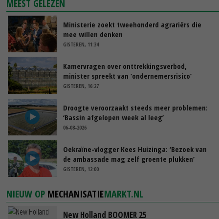
MEEST GELEZEN
Ministerie zoekt tweehonderd agrariërs die
mee willen denken
GISTEREN, 11:34
Kamervragen over onttrekkingsverbod,
minister spreekt van ‘ondernemersrisico’
GISTEREN, 16:27
Droogte veroorzaakt steeds meer problemen:
‘Bassin afgelopen week al leeg’
06-08-2026
Oekraïne-vlogger Kees Huizinga: ‘Bezoek van
de ambassade mag zelf groente plukken’
GISTEREN, 12:00
NIEUW OP
MECHANISATIE
MARKT.NL
New Holland BOOMER 25