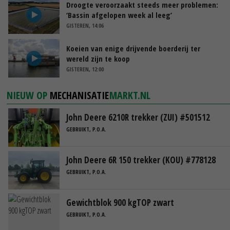
Droogte veroorzaakt steeds meer problemen:
‘Bassin afgelopen week al leeg’
GISTEREN, 14:06
Koeien van enige drijvende boerderij ter
wereld zijn te koop
GISTEREN, 12:00
NIEUW OP
MECHANISATIE
MARKT.NL
John Deere 6210R trekker (ZUI) #501512
GEBRUIKT, P.O.A.
John Deere 6R 150 trekker (KOU) #778128
GEBRUIKT, P.O.A.
Gewichtblok 900 kgTOP zwart
GEBRUIKT, P.O.A.