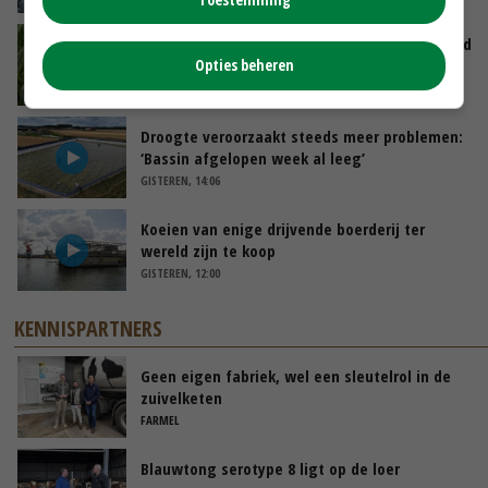
Limburgse mais van Frijns doet het verrassend
Opties beheren
goed
VANDAAG, 10:00
Droogte veroorzaakt steeds meer problemen:
‘Bassin afgelopen week al leeg’
GISTEREN, 14:06
Koeien van enige drijvende boerderij ter
wereld zijn te koop
GISTEREN, 12:00
KENNISPARTNERS
Geen eigen fabriek, wel een sleutelrol in de
zuivelketen
FARMEL
Blauwtong serotype 8 ligt op de loer