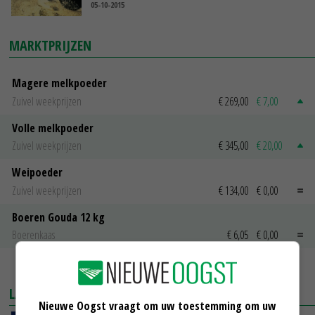
05-10-2015
MARKTPRIJZEN
Magere melkpoeder
Zuivel weekprijzen
€ 269,00
€ 7,00
Volle melkpoeder
Zuivel weekprijzen
€ 345,00
€ 20,00
Weipoeder
Zuivel weekprijzen
€ 134,00
€ 0,00
Boeren Gouda 12 kg
Boerenkaas
€ 6,05
€ 0,00
MEER MARKTPRIJZEN
LAATSTE NIEUWS
Nieuwe Oogst vraagt om uw toestemming om uw