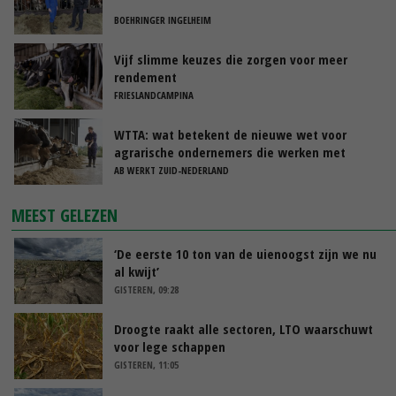
BOEHRINGER INGELHEIM
Vijf slimme keuzes die zorgen voor meer
rendement
FRIESLANDCAMPINA
WTTA: wat betekent de nieuwe wet voor
agrarische ondernemers die werken met
uitzendkrachten?
AB WERKT ZUID-NEDERLAND
MEEST GELEZEN
‘De eerste 10 ton van de uienoogst zijn we nu
al kwijt’
GISTEREN, 09:28
Droogte raakt alle sectoren, LTO waarschuwt
voor lege schappen
GISTEREN, 11:05