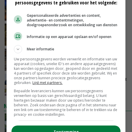
persoonsgegevens te gebruiken voor het volgende:
Nettowinst Royal A-ware onder druk ondanks
hogere omzet
Gepersonaliseerde advertenties en content,
VANDAAG, 14:35
advertentie- en contentmetingen,
doelgroepenonderzoek en ontwikkeling van diensten
Aandeel China in wereldwijde fritesexport
neemt verder toe
Informatie op een apparaat opslaan en/of openen
VANDAAG, 14:01
Meer informatie
Eierprijzen lijken dieptepunt achter zich te
Uw persoonsgegevens worden verwerkt en informatie van uw
laten
apparaat (cookies, unieke ID's en andere apparaatgegevens)
VANDAAG, 13:27
kan worden opgeslagen door, geopend door en gedeeld met
4 partners of specifiek door deze site worden gebruikt. Wij en
onze partners kunnen precieze geolocatiegegevens
LTO en NAJK roepen leden op Brabants protest
gebruiken.
Lijst met partners.
te steunen
Bepaalde leveranciers kunnen uw persoonsgegevens
VANDAAG, 12:29
verwerken op basis van gerechtvaardigd belang. U kunt
hiertegen bezwaar maken door uw opties hieronder te
NIEUWSTE VIDEO'S
beheren. Zoek onderaan deze pagina of in het sitemenu naar
een link om uw toestemming te beheren of in te trekken via de
privacy- en cookie-instellingen.
Oekraïne-vlogger Kees Huizinga: ‘Bezoek van
de ambassade mag zelf groente plukken’
VANDAAG, 12:00
Toestemming