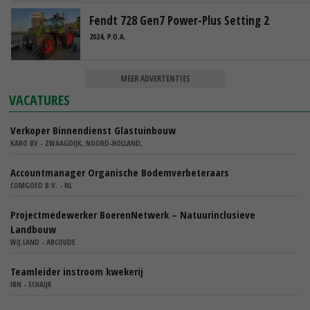
Fendt 728 Gen7 Power-Plus Setting 2
2024, P.O.A.
MEER ADVERTENTIES
VACATURES
Verkoper Binnendienst Glastuinbouw
KARO BV - ZWAAGDIJK, NOORD-HOLLAND,
Accountmanager Organische Bodemverbeteraars
COMGOED B.V. - NL
Projectmedewerker BoerenNetwerk – Natuurinclusieve
Landbouw
WIJ.LAND - ABCOUDE
Teamleider instroom kwekerij
IBN - SCHAIJK