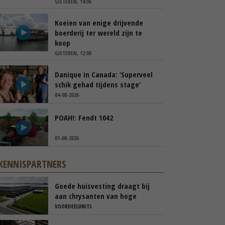
GISTEREN, 14:06
Koeien van enige drijvende
boerderij ter wereld zijn te
koop
GISTEREN, 12:00
Danique in Canada: ‘Superveel
schik gehad tijdens stage’
04-08-2026
POAH!: Fendt 1042
01-08-2026
KENNISPARTNERS
Goede huisvesting draagt bij
aan chrysanten van hoge
kwaliteit
VOORDEELUNITS