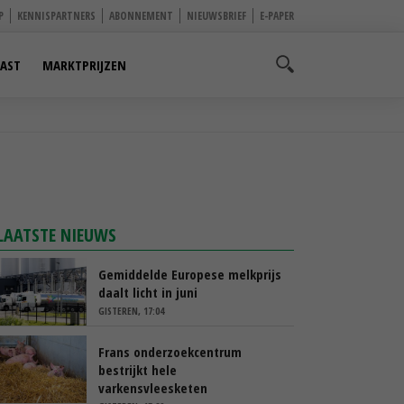
P
KENNISPARTNERS
ABONNEMENT
NIEUWSBRIEF
E-PAPER
AST
MARKTPRIJZEN
LAATSTE NIEUWS
Gemiddelde Europese melkprijs
daalt licht in juni
GISTEREN, 17:04
Frans onderzoekcentrum
bestrijkt hele
varkensvleesketen