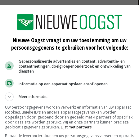
Nieuwe Oogst vraagt om uw toestemming om uw
id in
Ondergrondse delen varkensstal
persoonsgegevens te gebruiken voor het volgende:
Erichem aan de beurt
07-09-2017
Gepersonaliseerde advertenties en content, advertentie- en
contentmetingen, doelgroepenonderzoek en ontwikkeling van
diensten
den
Dierenbescherming wil snelle aanpak
stalbranden
Informatie op een apparaat opslaan en/of openen
01-09-2017
Meer informatie
Verzekeraars willen extra inspecties
stallen
Uw persoonsgegevens worden verwerkt en informatie van uw apparaat
(cookies, unieke ID's en andere apparaatgegevens) kan worden
17-08-2017
opgeslagen door, geopend door en gedeeld met 4 partners of specifiek
door deze site worden gebruikt. Wij en onze partners kunnen precieze
geolocatiegegevens gebruiken.
Lijst met partners.
Bepaalde leveranciers kunnen uw persoonsgegevens verwerken op basis