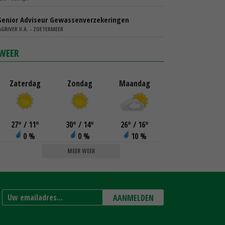
Senior Adviseur Gewassenverzekeringen
AGRIVER U.A. - ZOETERMEER
WEER
Zaterdag
Zondag
Maandag
27
°
/ 11
°
30
°
/ 14
°
26
°
/ 16
°
0 %
0 %
10 %
MEER WEER
AANMELDEN