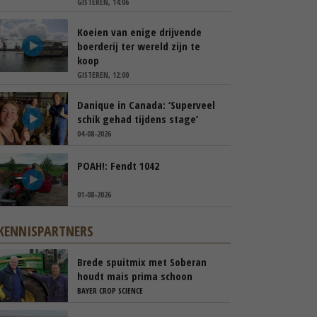
GISTEREN, 14:06
Koeien van enige drijvende
boerderij ter wereld zijn te
koop
GISTEREN, 12:00
Danique in Canada: ‘Superveel
schik gehad tijdens stage’
04-08-2026
POAH!: Fendt 1042
01-08-2026
KENNISPARTNERS
Brede spuitmix met Soberan
houdt mais prima schoon
BAYER CROP SCIENCE