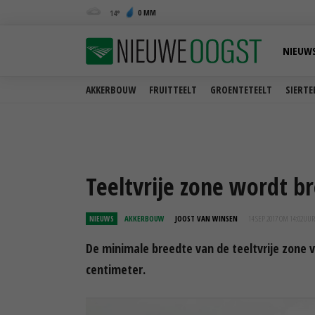
0 MM
14
NIEUW
AKKERBOUW
FRUITTEELT
GROENTETEELT
SIERTE
Teeltvrije zone wordt b
NIEUWS
AKKERBOUW
JOOST VAN WINSEN
14 SEP 2017 OM 14:02
UUR
De minimale breedte van de teeltvrije zone 
centimeter.