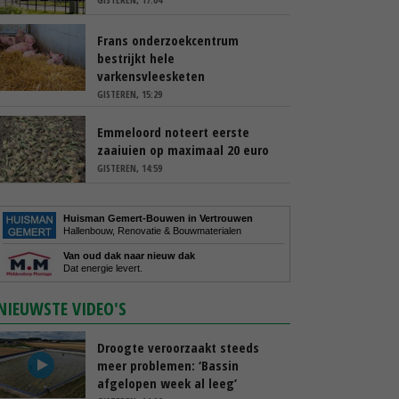
Frans onderzoekcentrum
bestrijkt hele
varkensvleesketen
GISTEREN, 15:29
Emmeloord noteert eerste
zaaiuien op maximaal 20 euro
GISTEREN, 14:59
Huisman Gemert-Bouwen in Vertrouwen
Hallenbouw, Renovatie & Bouwmaterialen
Van oud dak naar nieuw dak
Dat energie levert.
NIEUWSTE VIDEO'S
Droogte veroorzaakt steeds
meer problemen: ‘Bassin
afgelopen week al leeg’