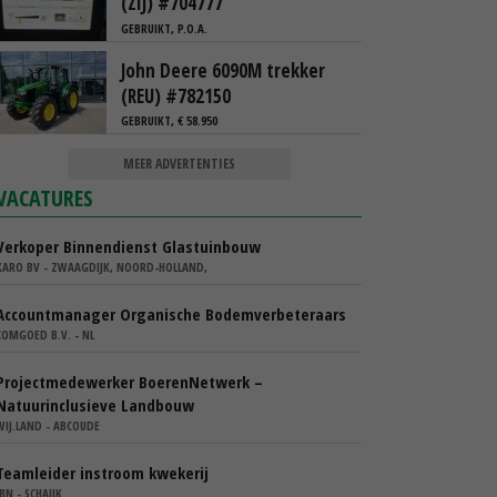
(ZIJ) #704777
GEBRUIKT, P.O.A.
John Deere 6090M trekker
(REU) #782150
GEBRUIKT, € 58.950
MEER ADVERTENTIES
VACATURES
Verkoper Binnendienst Glastuinbouw
KARO BV - ZWAAGDIJK, NOORD-HOLLAND,
Accountmanager Organische Bodemverbeteraars
COMGOED B.V. - NL
Projectmedewerker BoerenNetwerk –
Natuurinclusieve Landbouw
WIJ.LAND - ABCOUDE
Teamleider instroom kwekerij
IBN - SCHAIJK