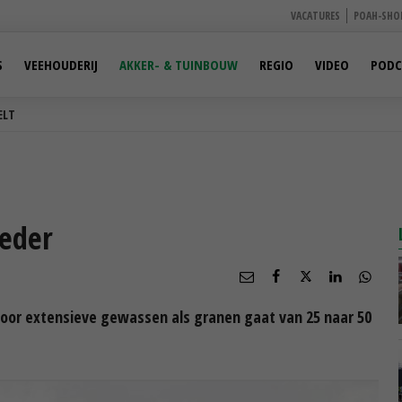
VACATURES
POAH-SHO
S
VEEHOUDERIJ
AKKER- & TUINBOUW
REGIO
VIDEO
PODC
ELT
reder
voor extensieve gewassen als granen gaat van 25 naar 50