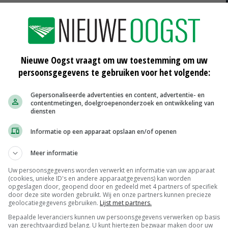
Nieuwe Oogst vraagt om uw toestemming om uw
persoonsgegevens te gebruiken voor het volgende:
Gepersonaliseerde advertenties en content, advertentie- en
contentmetingen, doelgroepenonderzoek en ontwikkeling van
diensten
Informatie op een apparaat opslaan en/of openen
je
Waterschap controleert spuitvrije
zones
Meer informatie
02-05-2015
Uw persoonsgegevens worden verwerkt en informatie van uw apparaat
(cookies, unieke ID's en andere apparaatgegevens) kan worden
RvS haalt spuitvrije zone Houten
opgeslagen door, geopend door en gedeeld met 4 partners of specifiek
onderuit
door deze site worden gebruikt. Wij en onze partners kunnen precieze
18-09-2014
geolocatiegegevens gebruiken.
Lijst met partners.
Bepaalde leveranciers kunnen uw persoonsgegevens verwerken op basis
outen
Kabinet: teeltvrije zone wettelijk of
van gerechtvaardigd belang. U kunt hiertegen bezwaar maken door uw