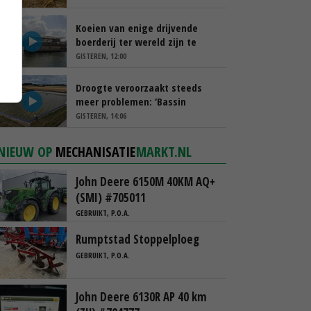
Koeien van enige drijvende
boerderij ter wereld zijn te
koop
GISTEREN, 12:00
Droogte veroorzaakt steeds
meer problemen: ‘Bassin
afgelopen week al leeg’
GISTEREN, 14:06
NIEUW OP
MECHANISATIE
MARKT.NL
John Deere 6150M 40KM AQ+
(SMI) #705011
GEBRUIKT, P.O.A.
Rumptstad Stoppelploeg
GEBRUIKT, P.O.A.
John Deere 6130R AP 40 km