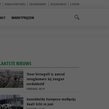
P
KENNISPARTNERS
ABONNEMENT
NIEUWSBRIEF
E-PAPER
AST
MARKTPRIJZEN
LAATSTE NIEUWS
‘Door hittegolf is aantal
terugkomers bij zeugen
verdubbeld’
VANDAAG, 06:19
Gemiddelde Europese melkprijs
daalt licht in juni
GISTEREN, 17:04