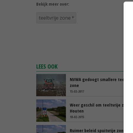
Bekijk meer over:
teeltvrije zone
LEES OOK
NVWA gedoogt smallere teeltvri
zone
15-03-2017
Weer geschil om teeltvrije zones
Houten
18-02-2015
Ruimer beleid spuitvrije zone H