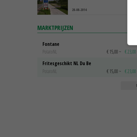
28-08-2014
MARKTPRIJZEN
Fontane
PotatoNL
€ 15,00
~
€ 23,00
Fritesgeschikt NL Du Be
PotatoNL
€ 15,00
~
€ 23,00