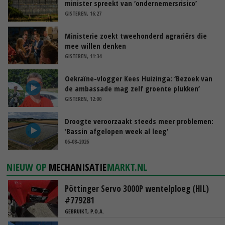
minister spreekt van ‘ondernemersrisico’
GISTEREN, 16:27
Ministerie zoekt tweehonderd agrariërs die
mee willen denken
GISTEREN, 11:34
Oekraïne-vlogger Kees Huizinga: ‘Bezoek van
de ambassade mag zelf groente plukken’
GISTEREN, 12:00
Droogte veroorzaakt steeds meer problemen:
‘Bassin afgelopen week al leeg’
06-08-2026
NIEUW OP
MECHANISATIE
MARKT.NL
Pöttinger Servo 3000P wentelploeg (HIL)
#779281
GEBRUIKT, P.O.A.