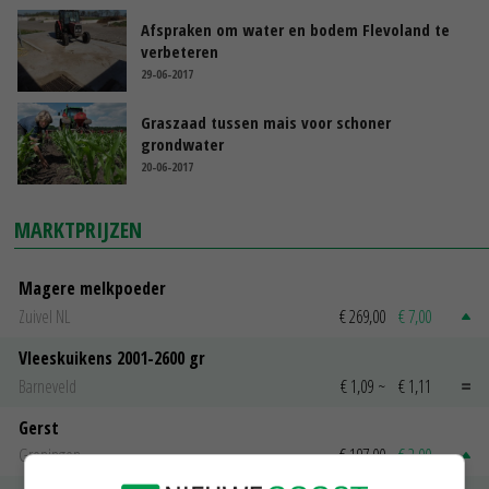
Afspraken om water en bodem Flevoland te
verbeteren
29-06-2017
Graszaad tussen mais voor schoner
grondwater
20-06-2017
MARKTPRIJZEN
Magere melkpoeder
Zuivel NL
€ 269,00
€ 7,00
Vleeskuikens 2001-2600 gr
Barneveld
€ 1,09
~
€ 1,11
Gerst
Groningen
€ 197,00
€ 2,00