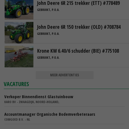
John Deere 6R 215 trekker (ETT) #778489
GEBRUIKT, P.O.A.
John Deere 6R 150 trekker (OLD) #708784
GEBRUIKT, P.O.A.
Krone KW 6.40/6 schudder (BIE) #775108
GEBRUIKT, P.O.A.
MEER ADVERTENTIES
VACATURES
Verkoper Binnendienst Glastuinbouw
KARO BV - ZWAAGDIJK, NOORD-HOLLAND,
Accountmanager Organische Bodemverbeteraars
COMGOED B.V. - NL