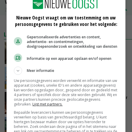
Volle melkpoeder
Zuivel NL
€ 345,00
€ 20,00
Nieuwe Oogst vraagt om uw toestemming om uw
MEER MARKTPRIJZEN
persoonsgegevens te gebruiken voor het volgende:
LAATSTE NIEUWS
Gepersonaliseerde advertenties en content,
advertentie- en contentmetingen,
doelgroepenonderzoek en ontwikkeling van diensten
‘Samenwerking A-ware en Amalthea gaat
zorgen voor meer balans’
Informatie op een apparaat opslaan en/of openen
VANDAAG, 16:01
Meer informatie
Internationale vraag naar geitenzuivel blijft
groot: Nederland in Europese top
Uw persoonsgegevens worden verwerkt en informatie van uw
VANDAAG, 15:33
apparaat (cookies, unieke ID's en andere apparaatgegevens)
kan worden opgeslagen door, geopend door en gedeeld met
4 partners of specifiek door deze site worden gebruikt. Wij en
Vlaamse varkensstapel krimpt, pluimveesector
onze partners kunnen precieze geolocatiegegevens
groeit door schaalvergroting
gebruiken.
Lijst met partners.
VANDAAG, 15:20
Bepaalde leveranciers kunnen uw persoonsgegevens
verwerken op basis van gerechtvaardigd belang. U kunt
‘Cijfer jezelf niet weg en doe vooral ook waar
hiertegen bezwaar maken door uw opties hieronder te
beheren. Zoek onderaan deze pagina of in het sitemenu naar
je gelukkig van wordt’
een link om uw toestemming te beheren of in te trekken via de