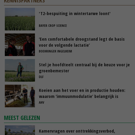
KENNISPARTNERS
'T2-bespuiting in wintertarwe loont'
BAYER CROP SCIENCE
‘Een comfortabele droogstand legt de basis
voor de volgende lactatie’
BOEHRINGER INGELHEIM
Stel je hoofdteelt centraal bij de keuze voor je
groenbemester
DLF
Koeien aan het voer en in productie houden:
waarom ‘immuunmodulatie’ belangrijk is
tijdens de transitieperiode
AHV
MEEST GELEZEN
Kamervragen over onttrekkingsverbod,