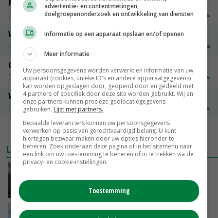
Magere melkpoeder
advertentie- en contentmetingen,
doelgroepenonderzoek en ontwikkeling van diensten
Zuivel NL
€ 269,00
€ 7,00
Vleeskuikens 2001-2600 gr
Informatie op een apparaat opslaan en/of openen
Barneveld
€ 1,09
~
€ 1,11
Meer informatie
Gerst
Uw persoonsgegevens worden verwerkt en informatie van uw
Groningen
€ 197,00
€ 2,00
apparaat (cookies, unieke ID's en andere apparaatgegevens)
kan worden opgeslagen door, geopend door en gedeeld met
4 partners of specifiek door deze site worden gebruikt. Wij en
Volle melkpoeder
onze partners kunnen precieze geolocatiegegevens
Zuivel NL
€ 345,00
€ 20,00
gebruiken.
Lijst met partners.
Bepaalde leveranciers kunnen uw persoonsgegevens
verwerken op basis van gerechtvaardigd belang. U kunt
MEER MARKTPRIJZEN
hiertegen bezwaar maken door uw opties hieronder te
beheren. Zoek onderaan deze pagina of in het sitemenu naar
LAATSTE NIEUWS
een link om uw toestemming te beheren of in te trekken via de
privacy- en cookie-instellingen.
‘Samenwerking A-ware en Amalthea gaat
zorgen voor meer balans’
Toestemming
GISTEREN, 16:01
Internationale vraag naar geitenzuivel blijft