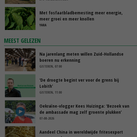
Met fosfaatbladbemesting meer energie,
meer groei en meer knollen
YARA
MEEST GELEZEN
Na jarenlang meten willen Zuid-Hollandse
boeren nu erkenning
GISTEREN, 07:00
‘De droogte begint ver voor de grens bij
Lobith’
GISTEREN, 11:00
Oekraïne-vlogger Kees Huizinga: ‘Bezoek van
de ambassade mag zelf groente plukken’
07-08-2026
Aandeel China in wereldwijde fritesexport