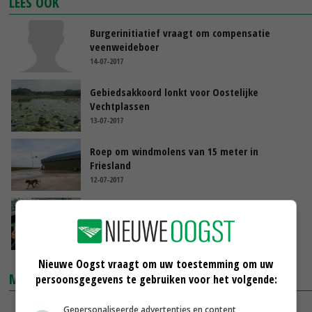
LEES OOK
Burgerinitiatief vraagt om compensatie
veenweideboer
14-07-2017
Gebiedsakkoord lonkt voor Oostelijke
Vechtplassen
13-07-2017
Roep om windmolens van 15 meter in
Friesland
12-07-2017
The Fruit Farm Group neemt Hartman over
30-06-2017
Nieuwe Oogst vraagt om uw toestemming om uw
MARKTPRIJZEN
persoonsgegevens te gebruiken voor het volgende:
Gepersonaliseerde advertenties en content,