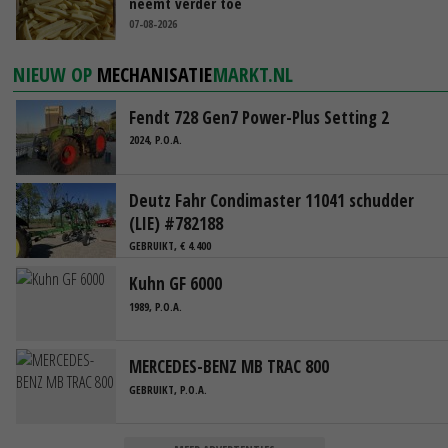
neemt verder toe
07-08-2026
NIEUW OP
MECHANISATIE
MARKT.NL
Fendt 728 Gen7 Power-Plus Setting 2
2024, P.O.A.
Deutz Fahr Condimaster 11041 schudder
(LIE) #782188
GEBRUIKT, € 4.400
Kuhn GF 6000
1989, P.O.A.
MERCEDES-BENZ MB TRAC 800
GEBRUIKT, P.O.A.