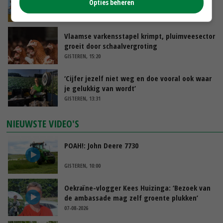
Opties beheren
groot: Nederland in Europese top
GISTEREN, 15:33
Vlaamse varkensstapel krimpt, pluimveesector
groeit door schaalvergroting
GISTEREN, 15:20
‘Cijfer jezelf niet weg en doe vooral ook waar
je gelukkig van wordt’
GISTEREN, 13:31
NIEUWSTE VIDEO'S
POAH!: John Deere 7730
GISTEREN, 10:00
Oekraïne-vlogger Kees Huizinga: ‘Bezoek van
de ambassade mag zelf groente plukken’
07-08-2026