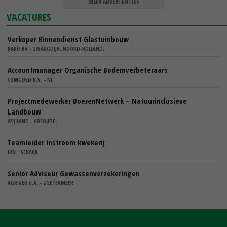
MEER ADVERTENTIES
VACATURES
Verkoper Binnendienst Glastuinbouw
KARO BV - ZWAAGDIJK, NOORD-HOLLAND,
Accountmanager Organische Bodemverbeteraars
COMGOED B.V. - NL
Projectmedewerker BoerenNetwerk – Natuurinclusieve
Landbouw
WIJ.LAND - ABCOUDE
Teamleider instroom kwekerij
IBN - SCHAIJK
Senior Adviseur Gewassenverzekeringen
AGRIVER U.A. - ZOETERMEER