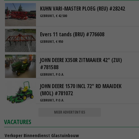
KUHN VARI-MASTER PLOEG (REU) #28242
GEBRUIKT, € 42.500
Evers 11 tands (BRU) #776608
GEBRUIKT, € 950
JOHN DEERE X350R ZITMAAIER 42" (ZUI)
#781588
GEBRUIKT, P.O.A.
JOHN DEERE 1570 INCL 72" RD MAAIDEK
(MOL) #781072
GEBRUIKT, P.O.A.
MEER ADVERTENTIES
VACATURES
Verkoper Binnendienst Glastuinbouw