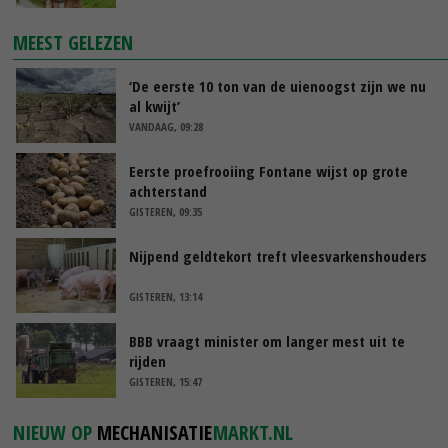
MEEST GELEZEN
‘De eerste 10 ton van de uienoogst zijn we nu
al kwijt’
VANDAAG, 09:28
Eerste proefrooiing Fontane wijst op grote
achterstand
GISTEREN, 09:35
Nijpend geldtekort treft vleesvarkenshouders
GISTEREN, 13:14
BBB vraagt minister om langer mest uit te
rijden
GISTEREN, 15:47
NIEUW OP
MECHANISATIE
MARKT.NL