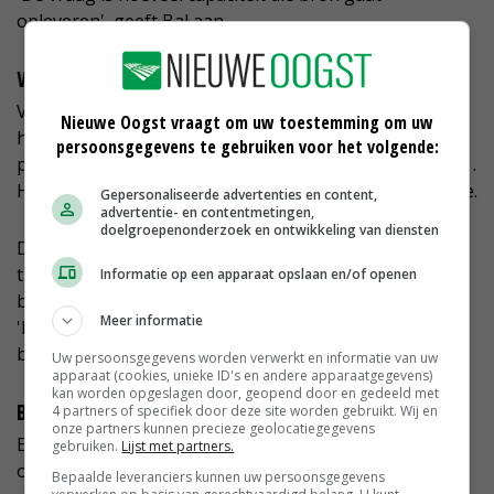
opleveren', geeft Bal aan.
Waddenglas
Voor de uitbreiding betrekt het bedrijf 40 hectare uit
Nieuwe Oogst vraagt om uw toestemming om uw
het project Waddenglas van de gemeente en de
persoonsgegevens te gebruiken voor het volgende:
provincie om glastuinbouw in het gebied te stimuleren .
Hiermee is Waddenglas ook afgesloten, stelt De Rouwe.
Gepersonaliseerde advertenties en content,
advertentie- en contentmetingen,
doelgroepenonderzoek en ontwikkeling van diensten
De Rouwe noemt de overname een 'enorme stap' voor
tuinbouwwereld in Nederland. Zeker ook omdat het
Informatie op een apparaat opslaan en/of openen
bedrijf zich verder gaat richten op de biologische teelt.
Meer informatie
'Deze overname kan een voorbeeld zijn voor andere
bedrijven.'
Uw persoonsgegevens worden verwerkt en informatie van uw
apparaat (cookies, unieke ID's en andere apparaatgegevens)
kan worden opgeslagen door, geopend door en gedeeld met
Bonbons
4 partners of specifiek door deze site worden gebruikt. Wij en
onze partners kunnen precieze geolocatiegegevens
Er waren volgens Hartman geen andere
gebruiken.
Lijst met partners.
overnamekandidaten. Deprez en Hartman leerden
Bepaalde leveranciers kunnen uw persoonsgegevens