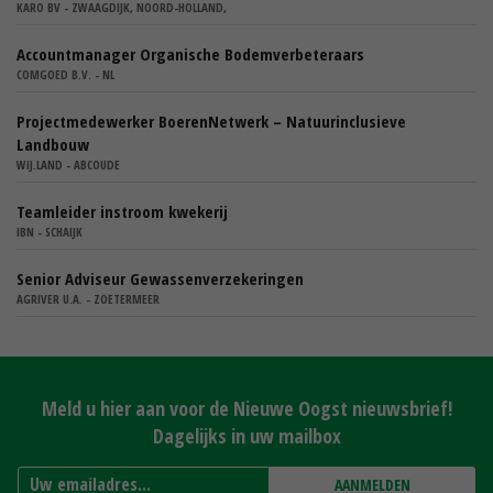
KARO BV - ZWAAGDIJK, NOORD-HOLLAND,
Accountmanager Organische Bodemverbeteraars
COMGOED B.V. - NL
Projectmedewerker BoerenNetwerk – Natuurinclusieve
Landbouw
WIJ.LAND - ABCOUDE
Teamleider instroom kwekerij
IBN - SCHAIJK
Senior Adviseur Gewassenverzekeringen
AGRIVER U.A. - ZOETERMEER
Meld u hier aan voor de Nieuwe Oogst nieuwsbrief!
Dagelijks in uw mailbox
AANMELDEN