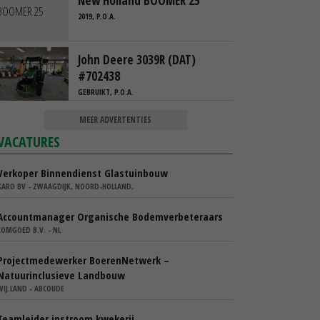
New Holland BOOMER 25
2019, P.O.A.
John Deere 3039R (DAT)
#702438
GEBRUIKT, P.O.A.
MEER ADVERTENTIES
VACATURES
Verkoper Binnendienst Glastuinbouw
KARO BV - ZWAAGDIJK, NOORD-HOLLAND,
Accountmanager Organische Bodemverbeteraars
COMGOED B.V. - NL
Projectmedewerker BoerenNetwerk –
Natuurinclusieve Landbouw
WIJ.LAND - ABCOUDE
Teamleider instroom kwekerij