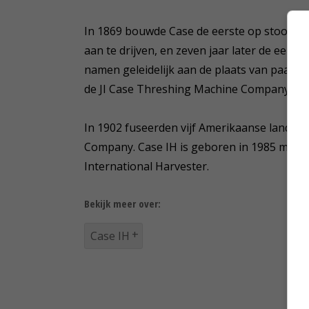
In 1869 bouwde Case de eerste op stoom w
aan te drijven, en zeven jaar later de eer
namen geleidelijk aan de plaats van paarde
de JI Case Threshing Machine Company de 
In 1902 fuseerden vijf Amerikaanse landb
Company. Case IH is geboren in 1985 met d
International Harvester.
Bekijk meer over:
Case IH