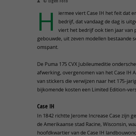
© Eigen Foto
H
iermee viert Case IH het feit dat e
bedrijf, dat vandaag de dag is uit
viert het bedrijf ook tien jaar van
gebouwde, uit zeven modellen bestaande se
omspant.
De Puma 175 CVX Jubileumeditie onderschei
afwerking, overgenomen van het Case IH Au
van stickers die verwijzen naar het 175-jar
bijkomende kosten een Limited Edition-vers
Case IH
In 1842 richtte Jerome Increase Case zijn
de Amerikaanse stad Racine, Wisconsin, wa
hoofdkwartier van de Case IH landbouwond