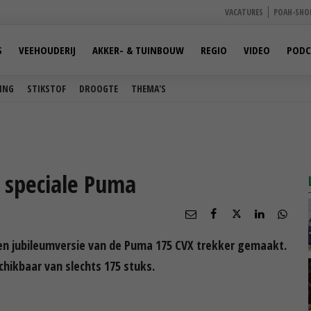
VACATURES
POAH-SHO
S
VEEHOUDERIJ
AKKER- & TUINBOUW
REGIO
VIDEO
PODC
ING
STIKSTOF
DROOGTE
THEMA'S
 speciale Puma
een jubileumversie van de Puma 175 CVX trekker gemaakt.
hikbaar van slechts 175 stuks.