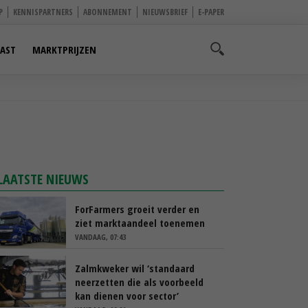
P
KENNISPARTNERS
ABONNEMENT
NIEUWSBRIEF
E-PAPER
AST
MARKTPRIJZEN
LAATSTE NIEUWS
ForFarmers groeit verder en
ziet marktaandeel toenemen
VANDAAG, 07:43
Zalmkweker wil ‘standaard
neerzetten die als voorbeeld
kan dienen voor sector’