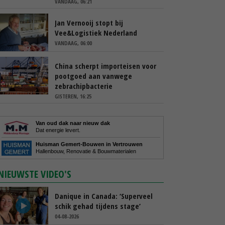
VANDAAG, 06:21
Jan Vernooij stopt bij
Vee&Logistiek Nederland
VANDAAG, 06:00
China scherpt importeisen voor
pootgoed aan vanwege
zebrachipbacterie
GISTEREN, 16:25
Van oud dak naar nieuw dak
Dat energie levert.
Huisman Gemert-Bouwen in Vertrouwen
Hallenbouw, Renovatie & Bouwmaterialen
NIEUWSTE VIDEO'S
Danique in Canada: ‘Superveel
schik gehad tijdens stage’
04-08-2026