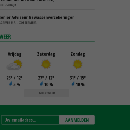
IBN - SCHAIJK
Senior Adviseur Gewassenverzekeringen
AGRIVER U.A. - ZOETERMEER
WEER
Vrijdag
Zaterdag
Zondag
23
°
/ 12
°
27
°
/ 12
°
31
°
/ 15
°
5 %
10 %
10 %
MEER WEER
AANMELDEN