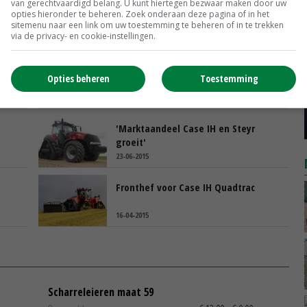
van gerechtvaardigd belang. U kunt hiertegen bezwaar maken door uw
opties hieronder te beheren. Zoek onderaan deze pagina of in het
sitemenu naar een link om uw toestemming te beheren of in te trekken
via de privacy- en cookie-instellingen.
er
Luxxum nieuw gezicht van Case IH
Opties beheren
Toestemming
03-08-2016
'Marktaandeel Case IH en Steyr
groeit'
23-06-2015
Fronthef voor Case IH Quadtrac
16-04-2015
Scharreleieren maat 59