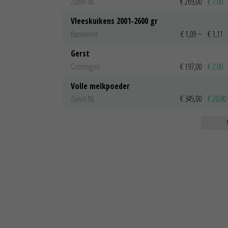
Zuivel NL
€ 269,00
€ 7,00
Vleeskuikens 2001-2600 gr
Barneveld
€ 1,09
~
€ 1,11
Gerst
Groningen
€ 197,00
€ 2,00
Volle melkpoeder
Zuivel NL
€ 345,00
€ 20,00