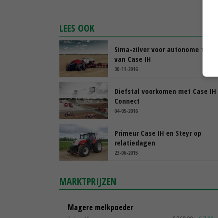
LEES OOK
Sima-zilver voor autonome trekk
van Case IH
30-11-2016
Diefstal voorkomen met Case IH
Connect
04-05-2016
Primeur Case IH en Steyr op
relatiedagen
23-06-2015
MARKTPRIJZEN
Magere melkpoeder