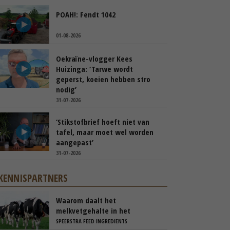
POAH!: Fendt 1042
01-08-2026
Oekraïne-vlogger Kees
Huizinga: ‘Tarwe wordt
geperst, koeien hebben stro
nodig’
31-07-2026
‘Stikstofbrief hoeft niet van
tafel, maar moet wel worden
aangepast’
31-07-2026
KENNISPARTNERS
Waarom daalt het
melkvetgehalte in het
voorjaar?
SPEERSTRA FEED INGREDIENTS