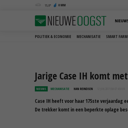
0 MM
15,8
NIEUW
POLITIEK & ECONOMIE
MECHANISATIE
SMART FARM
Jarige Case IH komt met
NIEUWS
MECHANISATIE
HAN REINDSEN
12 JUN 2017 OM 07:43
UUR
Case IH heeft voor haar 175ste verjaardag 
De trekker komt in een beperkte oplage besc