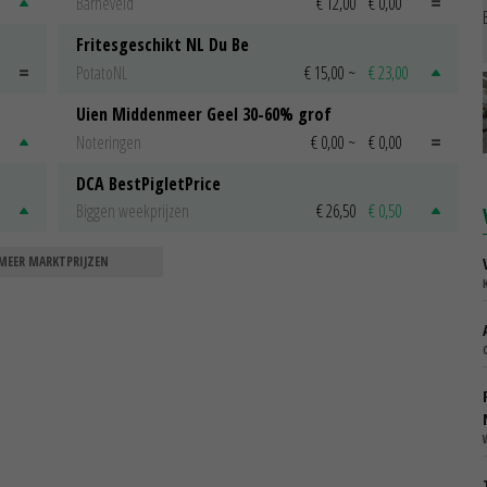
Barneveld
€ 12,00
€ 0,00
Fritesgeschikt NL Du Be
PotatoNL
€ 15,00
~
€ 23,00
Uien Middenmeer Geel 30-60% grof
Noteringen
€ 0,00
~
€ 0,00
DCA BestPigletPrice
Biggen weekprijzen
€ 26,50
€ 0,50
MEER MARKTPRIJZEN