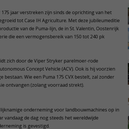
r 175 jaar verstreken zijn sinds de oprichting van het
gegroeid tot Case IH Agriculture. Met deze jubileumeditie
 productie van de Puma-lijn, de in St. Valentin, Oostenrijk
rie die een vermogensbereik van 150 tot 240 pk
dt zich door de Viper Stryker parelmoer-rode
tonomous Concept Vehicle (ACV). Ook is hij voorzien
ige bestaan. Wie een Puma 175 CVX bestelt, zal zonder
ie ontvangen (zolang voorraad strekt).
 gelijknamige onderneming voor landbouwmachines op in
ar vandaag de dag nog steeds het wereldwijde
erneming is gevestigd.