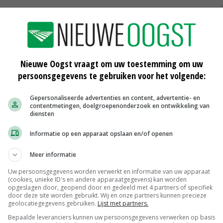
erkende trekker, ontworpen om stationaire werktuigen
ste zelfrijdende trekker-stoommachine. Stoommachines
n in voor het aandrijven van dorsmachines. In 1886 werd
Nieuwe Oogst vraagt om uw toestemming om uw
grootste producent van stoommachines ter wereld.
persoonsgegevens te gebruiken voor het volgende:
ouwmachineproducenten in de International Harvester
Gepersonaliseerde advertenties en content, advertentie- en
e aankoop door J I Case van de landbouwdivisie van
contentmetingen, doelgroepenonderzoek en ontwikkeling van
diensten
Informatie op een apparaat opslaan en/of openen
Meer informatie
Uw persoonsgegevens worden verwerkt en informatie van uw apparaat
(cookies, unieke ID's en andere apparaatgegevens) kan worden
opgeslagen door, geopend door en gedeeld met 4 partners of specifiek
door deze site worden gebruikt. Wij en onze partners kunnen precieze
geolocatiegegevens gebruiken.
Lijst met partners.
Bepaalde leveranciers kunnen uw persoonsgegevens verwerken op basis