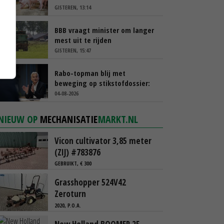
GISTEREN, 13:14
BBB vraagt minister om langer
mest uit te rijden
GISTEREN, 15:47
Rabo-topman blij met
beweging op stikstofdossier:
‘Verdienmodel van boeren blijft
04-08-2026
cruciaal’
NIEUW OP
MECHANISATIE
MARKT.NL
Vicon cultivator 3,85 meter
(ZIJ) #783876
GEBRUIKT, € 300
Grasshopper 524V42
Zeroturn
2020, P.O.A.