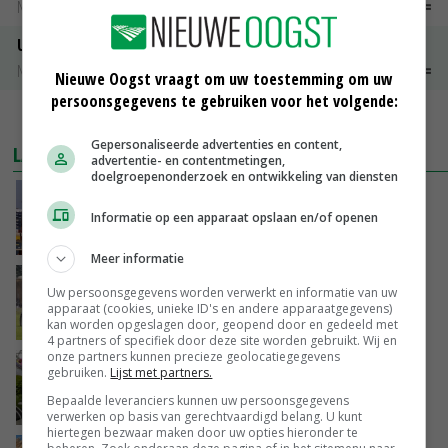
Noteringen
€ 26,00
~
€ 33,00
Uien Middenmeer Geel 30-60% grof
Noteringen
€ 0,00
~
€ 0,00
Nieuwe Oogst vraagt om uw toestemming om uw
persoonsgegevens te gebruiken voor het volgende:
MEER MARKTPRIJZEN
Gepersonaliseerde advertenties en content,
LAATSTE NIEUWS
advertentie- en contentmetingen,
doelgroepenonderzoek en ontwikkeling van diensten
China scherpt importeisen voor pootgoed aan
vanwege zebrachipbacterie
Informatie op een apparaat opslaan en/of openen
GISTEREN, 16:25
Meer informatie
BBB vraagt minister om langer mest uit te
Uw persoonsgegevens worden verwerkt en informatie van uw
rijden
apparaat (cookies, unieke ID's en andere apparaatgegevens)
GISTEREN, 15:47
kan worden opgeslagen door, geopend door en gedeeld met
4 partners of specifiek door deze site worden gebruikt. Wij en
onze partners kunnen precieze geolocatiegegevens
Panelen houden kas koeler: ‘De eerste indruk
gebruiken.
Lijst met partners.
schrikt veel tuinders af’
Bepaalde leveranciers kunnen uw persoonsgegevens
GISTEREN, 15:27
verwerken op basis van gerechtvaardigd belang. U kunt
hiertegen bezwaar maken door uw opties hieronder te