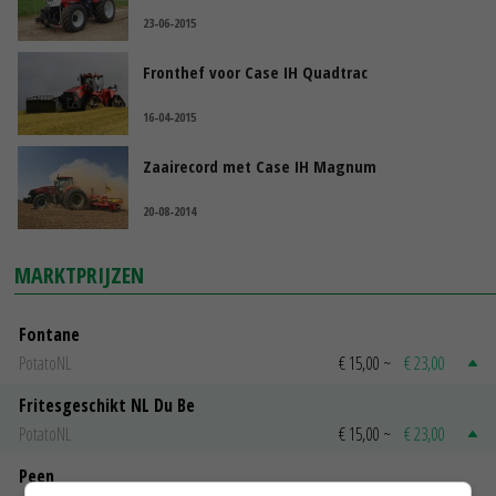
23-06-2015
Fronthef voor Case IH Quadtrac
16-04-2015
Zaairecord met Case IH Magnum
20-08-2014
MARKTPRIJZEN
Fontane
PotatoNL
€ 15,00
~
€ 23,00
Fritesgeschikt NL Du Be
PotatoNL
€ 15,00
~
€ 23,00
Peen