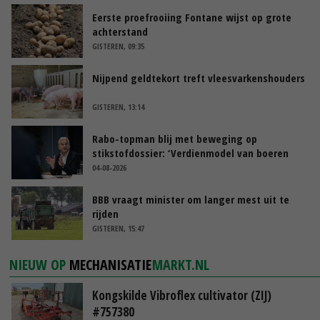
Eerste proefrooiing Fontane wijst op grote
achterstand
GISTEREN, 09:35
Nijpend geldtekort treft vleesvarkenshouders
GISTEREN, 13:14
Rabo-topman blij met beweging op
stikstofdossier: ‘Verdienmodel van boeren
blijft cruciaal’
04-08-2026
BBB vraagt minister om langer mest uit te
rijden
GISTEREN, 15:47
NIEUW OP
MECHANISATIE
MARKT.NL
Kongskilde Vibroflex cultivator (ZIJ)
#757380