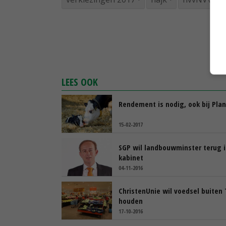
LEES OOK
Rendement is nodig, ook bij Plan
15-02-2017
SGP wil landbouwminster terug 
kabinet
04-11-2016
ChristenUnie wil voedsel buiten 
houden
17-10-2016