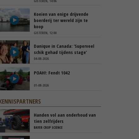
GISTEREN, 14:06
Koeien van enige drijvende
boerderij ter wereld zijn te
koop
GISTEREN, 12:00
Danique in Canada: ‘Superveel
schik gehad tijdens stage’
04-08-2026
POAH!: Fendt 1042
01-08-2026
KENNISPARTNERS
Handen vol aan onderhoud van
tien zelfrijders
BAYER CROP SCIENCE