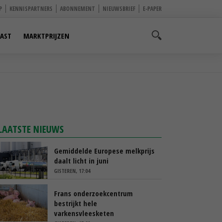
P
KENNISPARTNERS
ABONNEMENT
NIEUWSBRIEF
E-PAPER
AST
MARKTPRIJZEN
LAATSTE NIEUWS
Gemiddelde Europese melkprijs
daalt licht in juni
GISTEREN, 17:04
Frans onderzoekcentrum
bestrijkt hele
varkensvleesketen