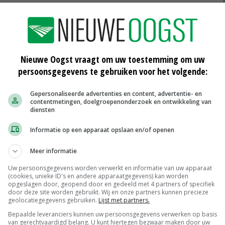
 (NAJK) start in aanloop naar de Tweede
Nieuwe Oogst vraagt om uw toestemming om uw
n en tuinders: kies wijs!' NAJK vraagt jonge agrariërs
persoonsgegevens te gebruiken voor het volgende:
an voor een toekomstbestendige land- en tuinbouw.
Gepersonaliseerde advertenties en content, advertentie- en
contentmetingen, doelgroepenonderzoek en ontwikkeling van
 video's waarin landbouwwoordvoerders de politieke
diensten
e video's 'kies wijs!' zijn onder meer te vinden op
Informatie op een apparaat opslaan en/of openen
Meer informatie
aling (SP), Jaco Geurts (CDA), Tjeerd de Groot (D66),
Uw persoonsgegevens worden verwerkt en informatie van uw apparaat
SGP) namen een video op voor de campagne.
(cookies, unieke ID's en andere apparaatgegevens) kan worden
opgeslagen door, geopend door en gedeeld met 4 partners of specifiek
door deze site worden gebruikt. Wij en onze partners kunnen precieze
geolocatiegegevens gebruiken.
Lijst met partners.
Bepaalde leveranciers kunnen uw persoonsgegevens verwerken op basis
van gerechtvaardigd belang. U kunt hiertegen bezwaar maken door uw
NAJK
verkiezingen
landbouwpolitiek