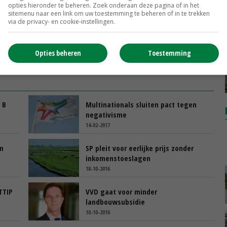
opties hieronder te beheren. Zoek onderaan deze pagina of in het
sitemenu naar een link om uw toestemming te beheren of in te trekken
via de privacy- en cookie-instellingen.
Opties beheren
Toestemming
 B
Multinationals sluiten pact tegen
negativisme
14-02-2017
in
SP pleit voor eerlijke prijs zonder
inkomenstoeslagen
18-10-2016
TTIP
VVD gaat voor minder
landbouwsubsidie
10-10-2016