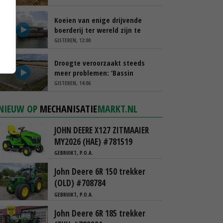
Koeien van enige drijvende
boerderij ter wereld zijn te
koop
GISTEREN, 12:00
Droogte veroorzaakt steeds
meer problemen: ‘Bassin
afgelopen week al leeg’
GISTEREN, 14:06
NIEUW OP
MECHANISATIE
MARKT.NL
JOHN DEERE X127 ZITMAAIER
MY2026 (HAE) #781519
GEBRUIKT, P.O.A.
John Deere 6R 150 trekker
(OLD) #708784
GEBRUIKT, P.O.A.
John Deere 6R 185 trekker