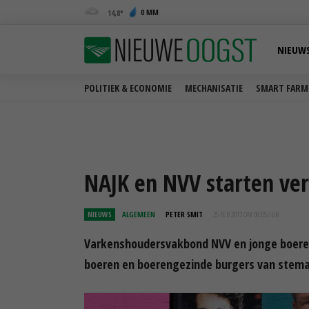
0 MM
14,8
NIEUW
POLITIEK & ECONOMIE
MECHANISATIE
SMART FARM
NAJK en NVV starten ve
NIEUWS
ALGEMEEN
PETER SMIT
25 FEB 2017 OM 08:05
UUR
Varkenshoudersvakbond NVV en jonge boere
boeren en boerengezinde burgers van stemad