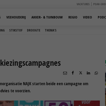
VACATURES
POAH-SHO
S
VEEHOUDERIJ
AKKER- & TUINBOUW
REGIO
VIDEO
PODC
ING
STIKSTOF
DROOGTE
THEMA'S
rkiezingscampagnes
norganisatie NAJK starten beide een campagne om
vies te voorzien.