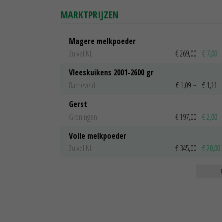
MARKTPRIJZEN
Magere melkpoeder
Zuivel NL
€ 269,00
€ 7,00
Vleeskuikens 2001-2600 gr
Barneveld
€ 1,09
~
€ 1,11
Gerst
Groningen
€ 197,00
€ 2,00
Volle melkpoeder
Zuivel NL
€ 345,00
€ 20,00