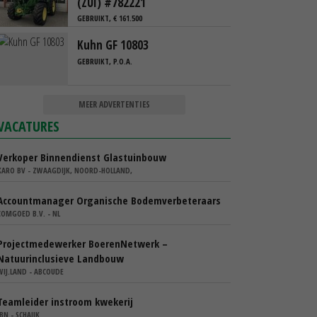
(ZUI) #782221
GEBRUIKT, € 161.500
Kuhn GF 10803
GEBRUIKT, P.O.A.
MEER ADVERTENTIES
VACATURES
Verkoper Binnendienst Glastuinbouw
KARO BV - ZWAAGDIJK, NOORD-HOLLAND,
Accountmanager Organische Bodemverbeteraars
COMGOED B.V. - NL
Projectmedewerker BoerenNetwerk –
Natuurinclusieve Landbouw
WIJ.LAND - ABCOUDE
Teamleider instroom kwekerij
IBN - SCHAIJK