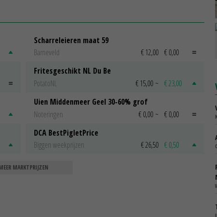
Scharreleieren maat 59
Barneveld
€ 12,00
€ 0,00
Fritesgeschikt NL Du Be
PotatoNL
€ 15,00
~
€ 23,00
Uien Middenmeer Geel 30-60% grof
Noteringen
€ 0,00
~
€ 0,00
DCA BestPigletPrice
Biggen weekprijzen
€ 26,50
€ 0,50
MEER MARKTPRIJZEN