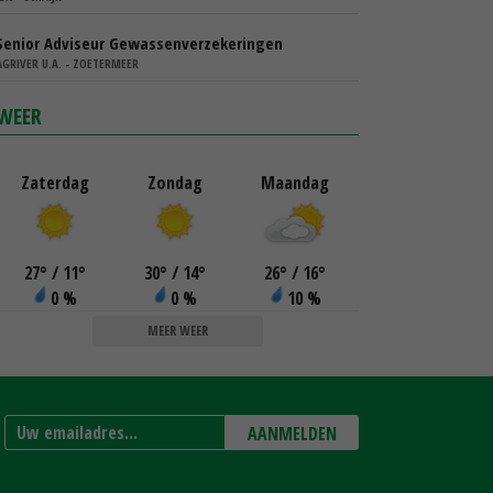
Senior Adviseur Gewassenverzekeringen
AGRIVER U.A. - ZOETERMEER
WEER
Zaterdag
Zondag
Maandag
27
°
/ 11
°
30
°
/ 14
°
26
°
/ 16
°
0 %
0 %
10 %
MEER WEER
AANMELDEN