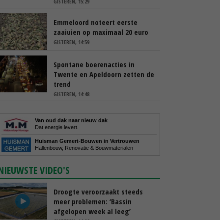
GISTEREN, 15:29
Emmeloord noteert eerste
zaaiuien op maximaal 20 euro
GISTEREN, 14:59
Spontane boerenacties in
Twente en Apeldoorn zetten de
trend
GISTEREN, 14:48
Van oud dak naar nieuw dak
Dat energie levert.
Huisman Gemert-Bouwen in Vertrouwen
Hallenbouw, Renovatie & Bouwmaterialen
NIEUWSTE VIDEO'S
Droogte veroorzaakt steeds
meer problemen: ‘Bassin
afgelopen week al leeg’