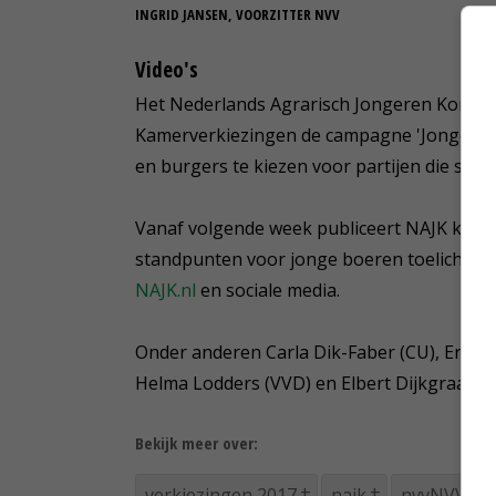
INGRID JANSEN, VOORZITTER NVV
Video's
Het Nederlands Agrarisch Jongeren Kontakt
Kamerverkiezingen de campagne 'Jonge boere
en burgers te kiezen voor partijen die sta
Vanaf volgende week publiceert NAJK korte
standpunten voor jonge boeren toelichten. D
NAJK.nl
en sociale media.
Onder anderen Carla Dik-Faber (CU), Eric Sm
Helma Lodders (VVD) en Elbert Dijkgraaf (
Bekijk meer over:
verkiezingen 2017
najk
nvvNVV