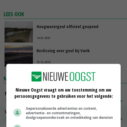
LEES OOK
Hoogwatergeul officieel geopend
14-01-2015
Beslissing over geul bij Varik
15-12-2014
MARKTPRIJZEN
Nieuwe Oogst vraagt om uw toestemming om uw
Magere melkpoeder
persoonsgegevens te gebruiken voor het volgende:
Zuivel NL
€ 269,00
€ 7,00
Gepersonaliseerde advertenties en content,
Vleeskuikens 2001-2600 gr
advertentie- en contentmetingen,
doelgroepenonderzoek en ontwikkeling van diensten
Barneveld
€ 1,09
~
€ 1,11