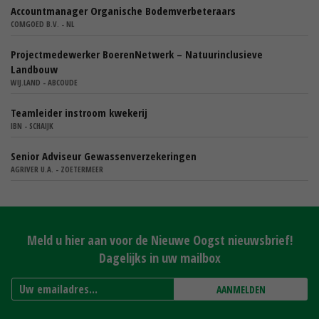
Accountmanager Organische Bodemverbeteraars
COMGOED B.V. - NL
Projectmedewerker BoerenNetwerk – Natuurinclusieve
Landbouw
WIJ.LAND - ABCOUDE
Teamleider instroom kwekerij
IBN - SCHAIJK
Senior Adviseur Gewassenverzekeringen
AGRIVER U.A. - ZOETERMEER
Meld u hier aan voor de Nieuwe Oogst nieuwsbrief!
Dagelijks in uw mailbox
AANMELDEN