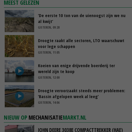
MEEST GELEZEN
‘De eerste 10 ton van de uienoogst zijn we nu
al kwijt’
GISTEREN, 09:28
Droogte raakt alle sectoren, LTO waarschuwt
voor lege schappen
GISTEREN, 11:05
Koeien van enige drijvende boerderij ter
wereld zijn te koop
GISTEREN, 12:00
Droogte veroorzaakt steeds meer problemen:
‘Bassin afgelopen week al leeg’
GISTEREN, 14:06
NIEUW OP
MECHANISATIE
MARKT.NL
JOHN DEERE 3038E COMPACTTREKKER (HAE)