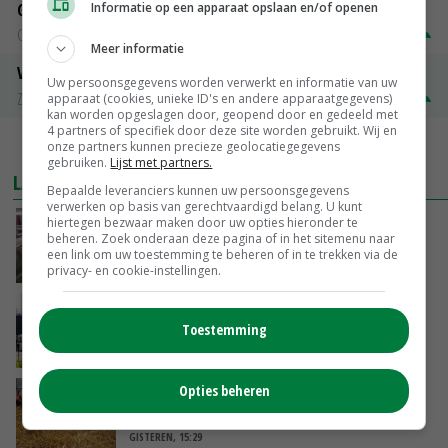
Informatie op een apparaat opslaan en/of openen
Gerst
Groningen
€ 197,00
€ 2,00
Meer informatie
Volle melkpoeder
Uw persoonsgegevens worden verwerkt en informatie van uw
Zuivel NL
€ 345,00
€ 20,00
apparaat (cookies, unieke ID's en andere apparaatgegevens)
kan worden opgeslagen door, geopend door en gedeeld met
4 partners of specifiek door deze site worden gebruikt. Wij en
MEER MARKTPRIJZEN
onze partners kunnen precieze geolocatiegegevens
gebruiken.
Lijst met partners.
LAATSTE NIEUWS
Bepaalde leveranciers kunnen uw persoonsgegevens
verwerken op basis van gerechtvaardigd belang. U kunt
hiertegen bezwaar maken door uw opties hieronder te
‘Door hittegolf is aantal terugkomers bij
beheren. Zoek onderaan deze pagina of in het sitemenu naar
zeugen verdubbeld’
een link om uw toestemming te beheren of in te trekken via de
VANDAAG, 06:19
privacy- en cookie-instellingen.
Gemiddelde Europese melkprijs daalt licht in
Toestemming
juni
GISTEREN, 17:04
Opties beheren
Frans onderzoekcentrum bestrijkt hele
varkensvleesketen
GISTEREN, 15:29