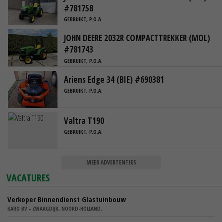
#781758
GEBRUIKT, P.O.A.
JOHN DEERE 2032R COMPACTTREKKER (MOL)
#781743
GEBRUIKT, P.O.A.
Ariens Edge 34 (BIE) #690381
GEBRUIKT, P.O.A.
Valtra T190
GEBRUIKT, P.O.A.
MEER ADVERTENTIES
VACATURES
Verkoper Binnendienst Glastuinbouw
KARO BV - ZWAAGDIJK, NOORD-HOLLAND,