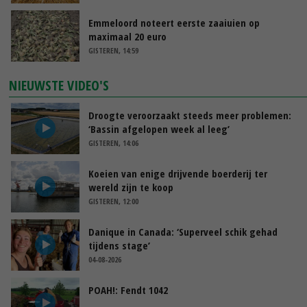
Emmeloord noteert eerste zaaiuien op
maximaal 20 euro
GISTEREN, 14:59
NIEUWSTE VIDEO'S
Droogte veroorzaakt steeds meer problemen:
‘Bassin afgelopen week al leeg’
GISTEREN, 14:06
Koeien van enige drijvende boerderij ter
wereld zijn te koop
GISTEREN, 12:00
Danique in Canada: ‘Superveel schik gehad
tijdens stage’
04-08-2026
POAH!: Fendt 1042