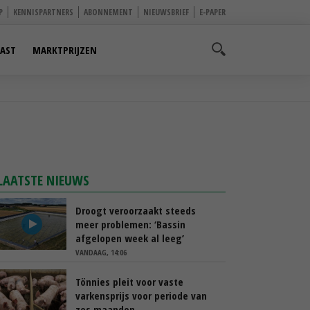
P
KENNISPARTNERS
ABONNEMENT
NIEUWSBRIEF
E-PAPER
AST
MARKTPRIJZEN
LAATSTE NIEUWS
Droogt veroorzaakt steeds
meer problemen: ‘Bassin
afgelopen week al leeg’
VANDAAG, 14:06
Tönnies pleit voor vaste
varkensprijs voor periode van
zes maanden