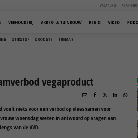
VACATURES
POAH-SHO
S
VEEHOUDERIJ
AKKER- & TUINBOUW
REGIO
VIDEO
PODC
ING
STIKSTOF
DROOGTE
THEMA'S
naamverbod vegaproduct
d voelt niets voor een verbod op vleesnamen voor
dsvrouw woensdag weten in antwoord op vragen van
iengs van de VVD.