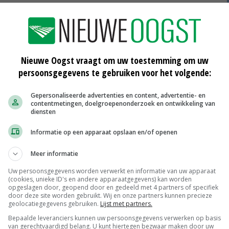
Nieuwe Oogst vraagt om uw toestemming om uw
persoonsgegevens te gebruiken voor het volgende:
els
VVD komt op voor boeren bij
Oudebildtdijk
Gepersonaliseerde advertenties en content, advertentie- en
29-12-2016
contentmetingen, doelgroepenonderzoek en ontwikkeling van
diensten
n
Bemiddelaar moet strijd
Informatie op een apparaat opslaan en/of openen
stalvloeremissie beslechten
01-11-2016
Meer informatie
t
Zorgen over pilot handelspraktijken
Uw persoonsgegevens worden verwerkt en informatie van uw apparaat
(cookies, unieke ID's en andere apparaatgegevens) kan worden
opgeslagen door, geopend door en gedeeld met 4 partners of specifiek
22-07-2014
door deze site worden gebruikt. Wij en onze partners kunnen precieze
geolocatiegegevens gebruiken.
Lijst met partners.
Bepaalde leveranciers kunnen uw persoonsgegevens verwerken op basis
van gerechtvaardigd belang. U kunt hiertegen bezwaar maken door uw