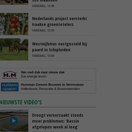
VANDAAG, 13:49
Nederlands project versterkt
Iraakse groentetelers
VANDAAG, 13:39
Westnijlvirus vastgesteld bij
paard in Schipluiden
VANDAAG, 13:04
Van oud dak naar nieuw dak
Dat energie levert.
Huisman Gemert-Bouwen in Vertrouwen
Hallenbouw, Renovatie & Bouwmaterialen
NIEUWSTE VIDEO'S
Droogt veroorzaakt steeds
meer problemen: ‘Bassin
afgelopen week al leeg’