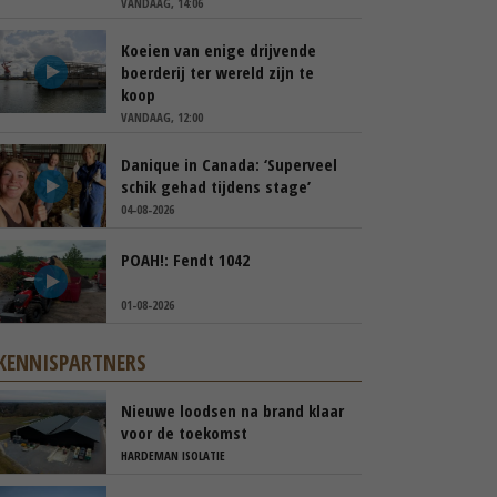
VANDAAG, 14:06
Koeien van enige drijvende
boerderij ter wereld zijn te
koop
VANDAAG, 12:00
Danique in Canada: ‘Superveel
schik gehad tijdens stage’
04-08-2026
POAH!: Fendt 1042
01-08-2026
KENNISPARTNERS
Nieuwe loodsen na brand klaar
voor de toekomst
HARDEMAN ISOLATIE