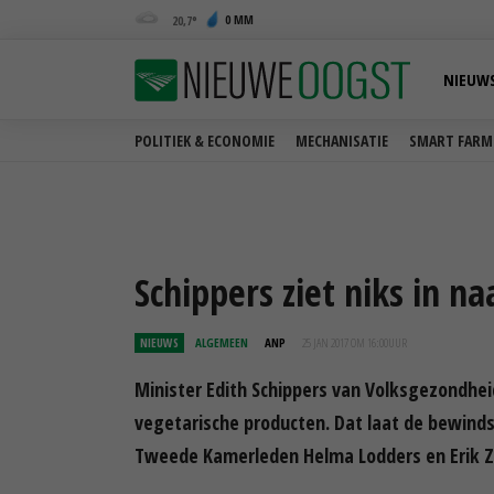
0 MM
20,7
NIEUW
POLITIEK & ECONOMIE
MECHANISATIE
SMART FARM
Schippers ziet niks in 
NIEUWS
ALGEMEEN
ANP
25 JAN 2017 OM 16:00
UUR
Minister Edith Schippers van Volksgezondhei
vegetarische producten. Dat laat de bewin
Tweede Kamerleden Helma Lodders en Erik Z