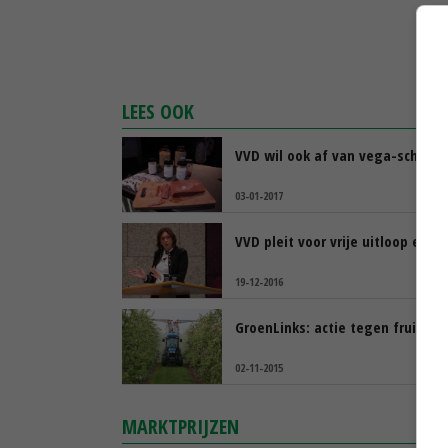
LEES OOK
VVD wil ook af van vega-schnitz
03-01-2017
VVD pleit voor vrije uitloop eiere
19-12-2016
GroenLinks: actie tegen fruitteel
02-11-2015
MARKTPRIJZEN