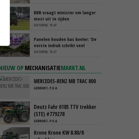
BBB vraagt minister om langer
mest uit te rijden
GISTEREN, 15:47
Panelen houden kas koeler: ‘De
eerste indruk schrikt veel
tuinders af’
GISTEREN, 15:27
NIEUW OP
MECHANISATIE
MARKT.NL
MERCEDES-BENZ MB TRAC 800
GEBRUIKT, P.O.A.
Deutz Fahr 6185 TTV trekker
(STE) #779278
GEBRUIKT, P.O.A.
Krone Krone KW 8.80/8