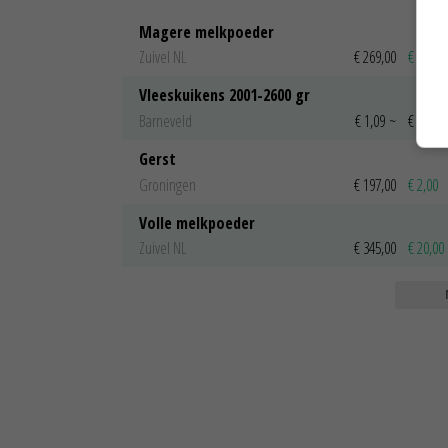
Magere melkpoeder
Zuivel NL
€ 269,00
€ 7,00
Vleeskuikens 2001-2600 gr
Barneveld
€ 1,09
~
€ 1,11
Gerst
Groningen
€ 197,00
€ 2,00
Volle melkpoeder
Zuivel NL
€ 345,00
€ 20,00