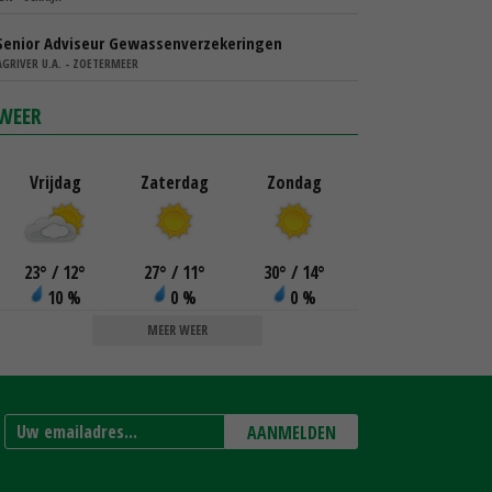
Senior Adviseur Gewassenverzekeringen
AGRIVER U.A. - ZOETERMEER
WEER
Vrijdag
Zaterdag
Zondag
23
°
/ 12
°
27
°
/ 11
°
30
°
/ 14
°
10 %
0 %
0 %
MEER WEER
AANMELDEN