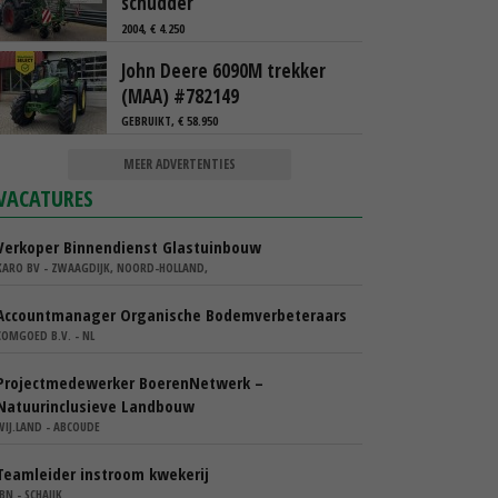
schudder
2004, € 4.250
John Deere 6090M trekker
(MAA) #782149
GEBRUIKT, € 58.950
MEER ADVERTENTIES
VACATURES
Verkoper Binnendienst Glastuinbouw
KARO BV - ZWAAGDIJK, NOORD-HOLLAND,
Accountmanager Organische Bodemverbeteraars
COMGOED B.V. - NL
Projectmedewerker BoerenNetwerk –
Natuurinclusieve Landbouw
WIJ.LAND - ABCOUDE
Teamleider instroom kwekerij
IBN - SCHAIJK