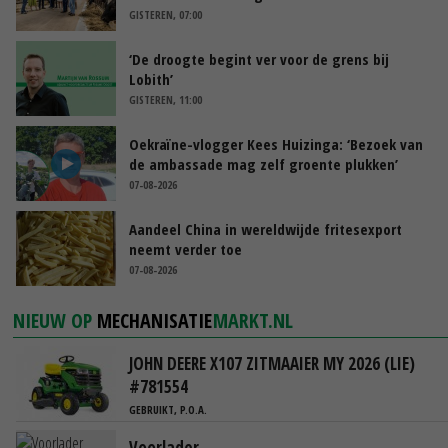
GISTEREN, 07:00
‘De droogte begint ver voor de grens bij
Lobith’
GISTEREN, 11:00
Oekraïne-vlogger Kees Huizinga: ‘Bezoek van
de ambassade mag zelf groente plukken’
07-08-2026
Aandeel China in wereldwijde fritesexport
neemt verder toe
07-08-2026
NIEUW OP
MECHANISATIE
MARKT.NL
JOHN DEERE X107 ZITMAAIER MY 2026 (LIE)
#781554
GEBRUIKT, P.O.A.
Voorlader