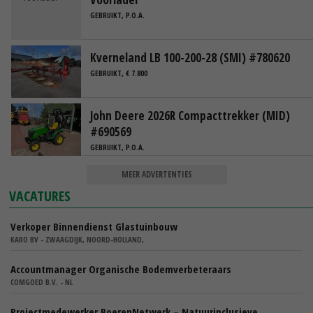
GEBRUIKT, P.O.A.
Kverneland LB 100-200-28 (SMI) #780620
GEBRUIKT, € 7.800
John Deere 2026R Compacttrekker (MID)
#690569
GEBRUIKT, P.O.A.
MEER ADVERTENTIES
VACATURES
Verkoper Binnendienst Glastuinbouw
KARO BV - ZWAAGDIJK, NOORD-HOLLAND,
Accountmanager Organische Bodemverbeteraars
COMGOED B.V. - NL
Projectmedewerker BoerenNetwerk – Natuurinclusieve