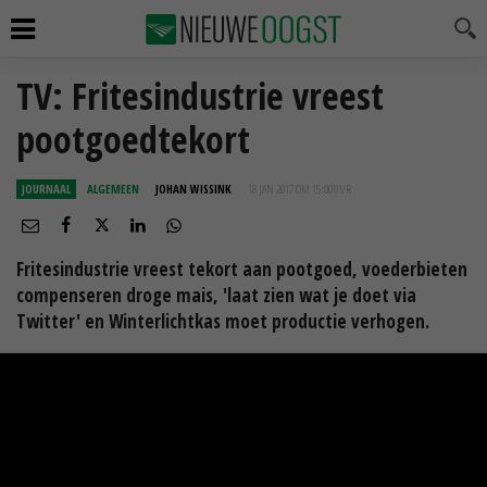
TV: Fritesindustrie vreest
pootgoedtekort
JOURNAAL
ALGEMEEN
JOHAN WISSINK
18 JAN 2017 OM 15:00
UUR
Fritesindustrie vreest tekort aan pootgoed, voederbieten
compenseren droge mais, 'laat zien wat je doet via
Twitter' en Winterlichtkas moet productie verhogen.