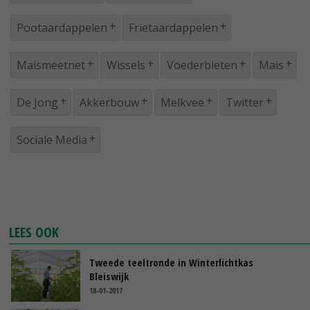
Pootaardappelen
Frietaardappelen
Maismeetnet
Wissels
Voederbieten
Mais
De Jong
Akkerbouw
Melkvee
Twitter
Sociale Media
LEES OOK
Tweede teeltronde in Winterlichtkas
Bleiswijk
18-01-2017