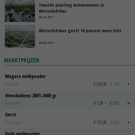
Tweede planting komkommers in
Winterlichtkas
06-01-2017
Winterlichtkas geeft 10 procent meer licht
04-06-2016
MARKTPRIJZEN
Magere melkpoeder
Zuivel NL
€ 269,00
€ 7,00
Vleeskuikens 2001-2600 gr
Barneveld
€ 1,09
~
€ 1,11
Gerst
Groningen
€ 197,00
€ 2,00
Volle melkpoeder