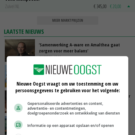
Zuivel NL
€ 345,00
€ 20,00
MEER MARKTPRIJZEN
LAATSTE NIEUWS
‘Samenwerking A-ware en Amalthea gaat
zorgen voor meer balans’
GISTEREN, 16:01
Internationale vraag naar geitenzuivel blijft
groot: Nederland in Europese top
GISTEREN, 15:33
Nieuwe Oogst vraagt om uw toestemming om uw
persoonsgegevens te gebruiken voor het volgende:
Vlaamse varkensstapel krimpt, pluimveesector
groeit door schaalvergroting
Gepersonaliseerde advertenties en content,
advertentie- en contentmetingen,
GISTEREN, 15:20
doelgroepenonderzoek en ontwikkeling van diensten
‘Cijfer jezelf niet weg en doe vooral ook waar
Informatie op een apparaat opslaan en/of openen
je gelukkig van wordt’
GISTEREN, 13:31