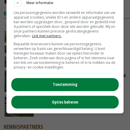
Meer informatie
NIEUWSTE VIDEO'S
Uw persoonsgegevens worden verwerkt en informatie van uw
apparaat (cookies, unieke ID's en andere apparaatgegevens)
kan worden opgeslagen door, geopend door en gedeeld met
POAH!: John Deere 7730
4 partners of specifiek door deze site worden gebruikt. Wij en
onze partners kunnen precieze geolocatiegegevens
gebruiken.
Lijst met partners.
GISTEREN, 10:00
Bepaalde leveranciers kunnen uw persoonsgegevens
verwerken op basis van gerechtvaardigd belang. U kunt
Oekraïne-vlogger Kees Huizinga: ‘Bezoek van
hiertegen bezwaar maken door uw opties hieronder te
de ambassade mag zelf groente plukken’
beheren. Zoek onderaan deze pagina of in het sitemenu naar
een link om uw toestemming te beheren of in te trekken via de
07-08-2026
privacy- en cookie-instellingen.
Limburgse mais van Frijns doet het verrassend
goed
Toestemming
07-08-2026
Droogte veroorzaakt steeds meer problemen:
Opties beheren
‘Bassin afgelopen week al leeg’
06-08-2026
KENNISPARTNERS