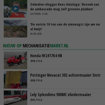
Oekraïne-vlogger Kees Huizinga: ‘Bezoek van
de ambassade mag zelf groente plukken’
GISTEREN, 12:00
‘De eerste 10 ton van de uienoogst zijn we nu
al kwijt’
06-08-2026
NIEUW OP
MECHANISATIE
MARKT.NL
Honda HF2417K4 HB
2018, P.O.A.
Pottinger Novacat 302 achtermaaier 3mtr
2020, P.O.A.
Lely Splendimo 900MC vlindermaaier
2015, P.O.A.