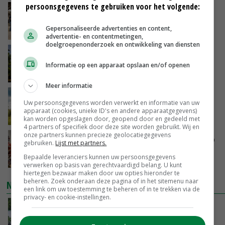
persoonsgegevens te gebruiken voor het volgende:
Na jarenlang meten willen Zuid-Hollandse
boeren nu erkenning
Gepersonaliseerde advertenties en content,
VANDAAG, 07:00
advertentie- en contentmetingen,
doelgroepenonderzoek en ontwikkeling van diensten
Kamervragen over onttrekkingsverbod,
minister spreekt van ‘ondernemersrisico’
Informatie op een apparaat opslaan en/of openen
GISTEREN, 16:27
Meer informatie
‘Rendement van Krullvarkens komt van de
Uw persoonsgegevens worden verwerkt en informatie van uw
overkant’
apparaat (cookies, unieke ID's en andere apparaatgegevens)
GISTEREN, 15:30
kan worden opgeslagen door, geopend door en gedeeld met
4 partners of specifiek door deze site worden gebruikt. Wij en
onze partners kunnen precieze geolocatiegegevens
Oorlogen en El Niño stuwen voedselprijzen op
gebruiken.
Lijst met partners.
Bepaalde leveranciers kunnen uw persoonsgegevens
GISTEREN, 15:04
verwerken op basis van gerechtvaardigd belang. U kunt
hiertegen bezwaar maken door uw opties hieronder te
beheren. Zoek onderaan deze pagina of in het sitemenu naar
NIEUWSTE VIDEO'S
een link om uw toestemming te beheren of in te trekken via de
privacy- en cookie-instellingen.
Oekraïne-vlogger Kees Huizinga: ‘Bezoek van
de ambassade mag zelf groente plukken’