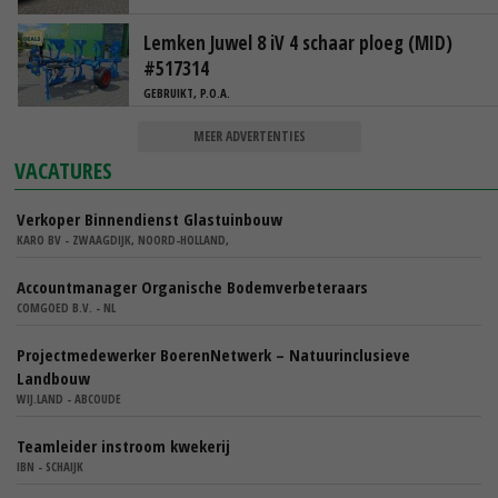
Lemken Juwel 8 iV 4 schaar ploeg (MID)
#517314
GEBRUIKT, P.O.A.
MEER ADVERTENTIES
VACATURES
Verkoper Binnendienst Glastuinbouw
KARO BV - ZWAAGDIJK, NOORD-HOLLAND,
Accountmanager Organische Bodemverbeteraars
COMGOED B.V. - NL
Projectmedewerker BoerenNetwerk – Natuurinclusieve
Landbouw
WIJ.LAND - ABCOUDE
Teamleider instroom kwekerij
IBN - SCHAIJK