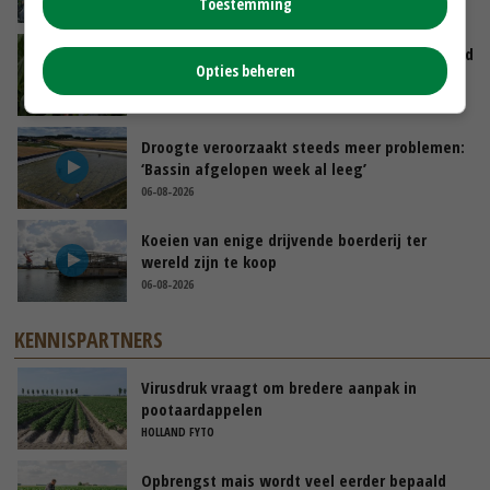
Toestemming
GISTEREN, 12:00
Limburgse mais van Frijns doet het verrassend
Opties beheren
goed
GISTEREN, 10:00
Droogte veroorzaakt steeds meer problemen:
‘Bassin afgelopen week al leeg’
06-08-2026
Koeien van enige drijvende boerderij ter
wereld zijn te koop
06-08-2026
KENNISPARTNERS
Virusdruk vraagt om bredere aanpak in
pootaardappelen
HOLLAND FYTO
Opbrengst mais wordt veel eerder bepaald