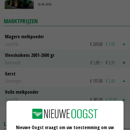
18-05-2016
MARKTPRIJZEN
Magere melkpoeder
Zuivel NL
€ 269,00
€ 7,00
Vleeskuikens 2001-2600 gr
Barneveld
€ 1,09
~
€ 1,11
Gerst
Groningen
€ 197,00
€ 2,00
Volle melkpoeder
Zuivel NL
€ 345,00
€ 20,00
MEER MARKTPRIJZEN
LAATSTE NIEUWS
Nieuwe Oogst vraagt om uw toestemming om uw