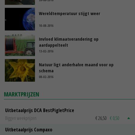
Wereldtemperatuur stijgt weer
10-08-2016
Invloed klimaatverandering op
aardappelteelt
13-02-2016
Natuur ligt anderhalve maand voor op
schema
08-02-2016
MARKTPRIJZEN
Uitbetaalprijs DCA BestPigletPrice
Biggen weekprijzen
€ 26,50
€ 0,50
Uitbetaalprijs Compaxo