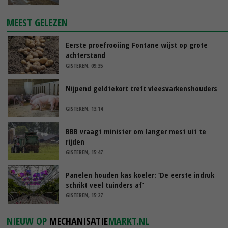
MEEST GELEZEN
Eerste proefrooiing Fontane wijst op grote
achterstand
GISTEREN, 09:35
Nijpend geldtekort treft vleesvarkenshouders
GISTEREN, 13:14
BBB vraagt minister om langer mest uit te
rijden
GISTEREN, 15:47
Panelen houden kas koeler: ‘De eerste indruk
schrikt veel tuinders af’
GISTEREN, 15:27
NIEUW OP
MECHANISATIE
MARKT.NL