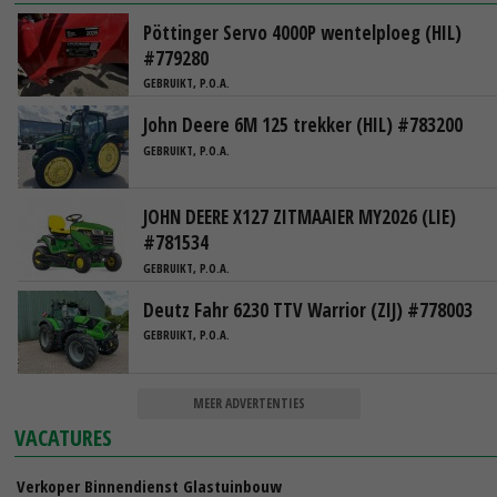
Pöttinger Servo 4000P wentelploeg (HIL)
#779280
GEBRUIKT, P.O.A.
John Deere 6M 125 trekker (HIL) #783200
GEBRUIKT, P.O.A.
JOHN DEERE X127 ZITMAAIER MY2026 (LIE)
#781534
GEBRUIKT, P.O.A.
Deutz Fahr 6230 TTV Warrior (ZIJ) #778003
GEBRUIKT, P.O.A.
MEER ADVERTENTIES
VACATURES
Verkoper Binnendienst Glastuinbouw