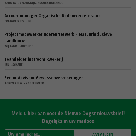
KARO BV - ZWAAGDIJK, NOORD-HOLLAND,
Accountmanager Organische Bodemverbeteraars
COMGOED B.V. - NL
Projectmedewerker BoerenNetwerk – Natuurinclusieve
Landbouw
WIJ.LAND - ABCOUDE
Teamleider instroom kwekerij
IBN - SCHAIJK
Senior Adviseur Gewassenverzekeringen
AGRIVER U.A. - ZOETERMEER
Meld u hier aan voor de Nieuwe Oogst nieuwsbrief!
Dagelijks in uw mailbox
AANMELDEN