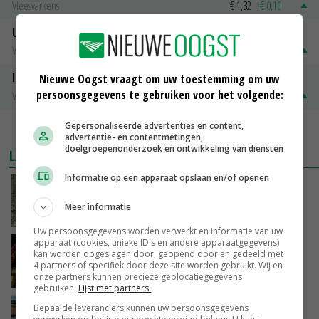
Vleesvarkens
€ 1,32
€ 0,10
Uitbetaalprijs Van Rooi Meat
Vleesvarkens
€ 1,25
€ 0,10
ISN prijs Frankrijk
Nieuwe Oogst vraagt om uw toestemming om uw
persoonsgegevens te gebruiken voor het volgende:
Vleesvarkens
€ 1,78
€ 0,06
Gepersonaliseerde advertenties en content,
MEER MARKTPRIJZEN
advertentie- en contentmetingen,
doelgroepenonderzoek en ontwikkeling van diensten
LAATSTE NIEUWS
Informatie op een apparaat opslaan en/of openen
Emmeloord noteert eerste zaaiuien op
maximaal 20 euro
Meer informatie
VANDAAG, 14:59
Uw persoonsgegevens worden verwerkt en informatie van uw
apparaat (cookies, unieke ID's en andere apparaatgegevens)
Spontane boerenacties in Twente en
kan worden opgeslagen door, geopend door en gedeeld met
Apeldoorn zetten de trend
4 partners of specifiek door deze site worden gebruikt. Wij en
VANDAAG, 14:48
onze partners kunnen precieze geolocatiegegevens
gebruiken.
Lijst met partners.
Droogte veroorzaakt steeds meer problemen:
Bepaalde leveranciers kunnen uw persoonsgegevens