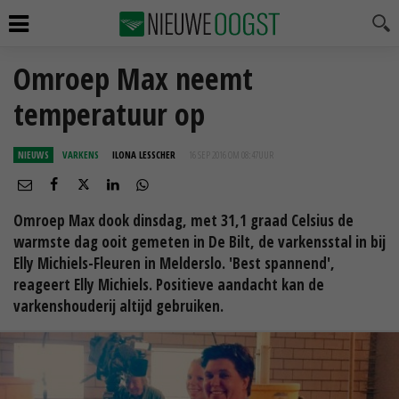
Omroep Max neemt
temperatuur op
NIEUWS
VARKENS
ILONA LESSCHER
16 SEP 2016 OM 08:47
UUR
Omroep Max dook dinsdag, met 31,1 graad Celsius de
warmste dag ooit gemeten in De Bilt, de varkensstal in bij
Elly Michiels-Fleuren in Melderslo. 'Best spannend',
reageert Elly Michiels. Positieve aandacht kan de
varkenshouderij altijd gebruiken.