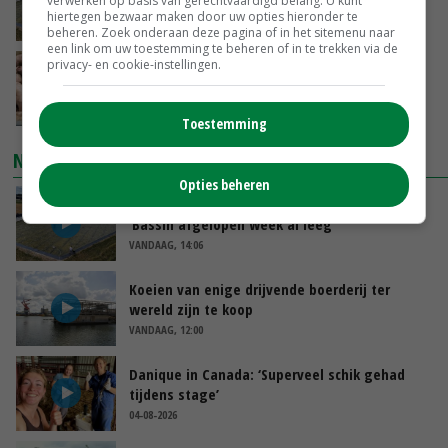
verwerken op basis van gerechtvaardigd belang. U kunt
‘Bassin afgelopen week al leeg’
hiertegen bezwaar maken door uw opties hieronder te
VANDAAG, 14:06
beheren. Zoek onderaan deze pagina of in het sitemenu naar
een link om uw toestemming te beheren of in te trekken via de
privacy- en cookie-instellingen.
Tönnies pleit voor vaste varkensprijs voor
periode van zes maanden
VANDAAG, 13:49
Toestemming
NIEUWSTE VIDEO'S
Opties beheren
Droogte veroorzaakt steeds meer problemen:
‘Bassin afgelopen week al leeg’
VANDAAG, 14:06
Koeien van enige drijvende boerderij ter
wereld zijn te koop
VANDAAG, 12:00
Danique in Canada: ‘Superveel schik gehad
tijdens stage’
04-08-2026