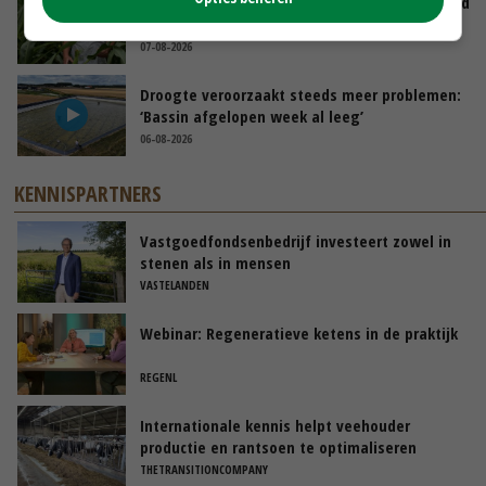
Limburgse mais van Frijns doet het verrassend
goed
07-08-2026
Droogte veroorzaakt steeds meer problemen:
‘Bassin afgelopen week al leeg’
06-08-2026
KENNISPARTNERS
Vastgoedfondsenbedrijf investeert zowel in
stenen als in mensen
VASTELANDEN
Webinar: Regeneratieve ketens in de praktijk
REGENL
Internationale kennis helpt veehouder
productie en rantsoen te optimaliseren
THETRANSITIONCOMPANY