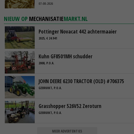
07-08-2026
NIEUW OP
MECHANISATIE
MARKT.NL
Pottinger Novacat 442 achtermaaier
2025, € 24.941
Kuhn GF8501MH schudder
2008, P.O.A.
JOHN DEERE 6230 TRACTOR (OLD) #706375
GEBRUIKT, P.O.A.
Grasshopper 526V52 Zeroturn
GEBRUIKT, P.O.A.
MEER ADVERTENTIES