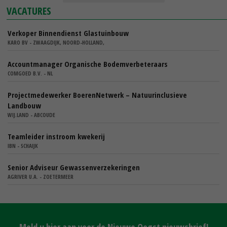
VACATURES
Verkoper Binnendienst Glastuinbouw
KARO BV - ZWAAGDIJK, NOORD-HOLLAND,
Accountmanager Organische Bodemverbeteraars
COMGOED B.V. - NL
Projectmedewerker BoerenNetwerk – Natuurinclusieve
Landbouw
WIJ.LAND - ABCOUDE
Teamleider instroom kwekerij
IBN - SCHAIJK
Senior Adviseur Gewassenverzekeringen
AGRIVER U.A. - ZOETERMEER
Meld u hier aan voor de Nieuwe Oogst nieuwsbrief!