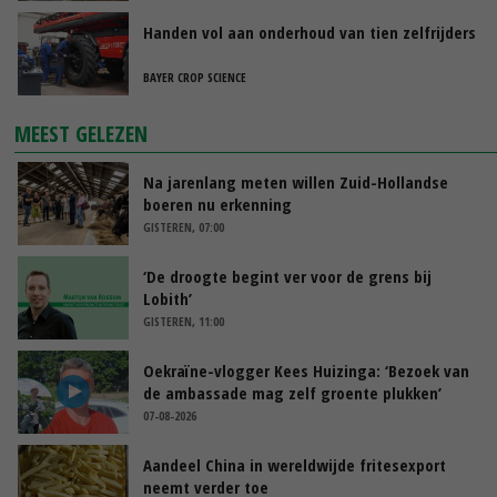
Handen vol aan onderhoud van tien zelfrijders
BAYER CROP SCIENCE
MEEST GELEZEN
Na jarenlang meten willen Zuid-Hollandse
boeren nu erkenning
GISTEREN, 07:00
‘De droogte begint ver voor de grens bij
Lobith’
GISTEREN, 11:00
Oekraïne-vlogger Kees Huizinga: ‘Bezoek van
de ambassade mag zelf groente plukken’
07-08-2026
Aandeel China in wereldwijde fritesexport
neemt verder toe