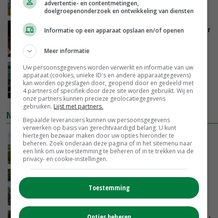
advertentie- en contentmetingen,
GISTEREN, 15:33
doelgroepenonderzoek en ontwikkeling van diensten
Vlaamse varkensstapel krimpt, pluimveesector
Informatie op een apparaat opslaan en/of openen
groeit door schaalvergroting
GISTEREN, 15:20
Meer informatie
Uw persoonsgegevens worden verwerkt en informatie van uw
‘Cijfer jezelf niet weg en doe vooral ook waar
apparaat (cookies, unieke ID's en andere apparaatgegevens)
je gelukkig van wordt’
kan worden opgeslagen door, geopend door en gedeeld met
4 partners of specifiek door deze site worden gebruikt. Wij en
GISTEREN, 13:31
onze partners kunnen precieze geolocatiegegevens
gebruiken.
Lijst met partners.
NIEUWSTE VIDEO'S
Bepaalde leveranciers kunnen uw persoonsgegevens
verwerken op basis van gerechtvaardigd belang. U kunt
hiertegen bezwaar maken door uw opties hieronder te
POAH!: John Deere 7730
beheren. Zoek onderaan deze pagina of in het sitemenu naar
een link om uw toestemming te beheren of in te trekken via de
GISTEREN, 10:00
privacy- en cookie-instellingen.
Oekraïne-vlogger Kees Huizinga: ‘Bezoek van
de ambassade mag zelf groente plukken’
Toestemming
07-08-2026
Opties beheren