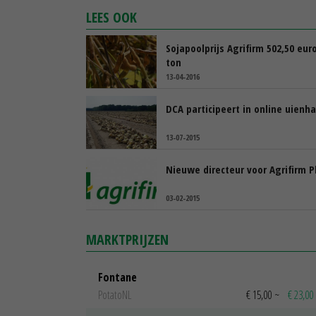
LEES OOK
Sojapoolprijs Agrifirm 502,50 eur
ton
13-04-2016
DCA participeert in online uienh
13-07-2015
Nieuwe directeur voor Agrifirm P
03-02-2015
MARKTPRIJZEN
Fontane
PotatoNL
€ 15,00
~
€ 23,00