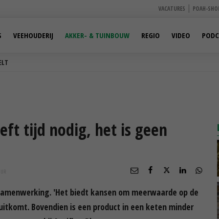
VACATURES
POAH-SHO
S
VEEHOUDERIJ
AKKER- & TUINBOUW
REGIO
VIDEO
PODC
ELT
t tijd nodig, het is geen
UUR
nsamenwerking. 'Het biedt kansen om meerwaarde op de
 uitkomt. Bovendien is een product in een keten minder