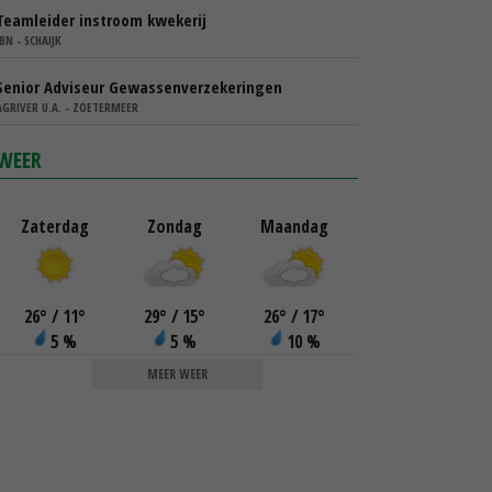
Teamleider instroom kwekerij
IBN - SCHAIJK
Senior Adviseur Gewassenverzekeringen
AGRIVER U.A. - ZOETERMEER
WEER
Zaterdag
Zondag
Maandag
26
°
/ 11
°
29
°
/ 15
°
26
°
/ 17
°
5 %
5 %
10 %
MEER WEER