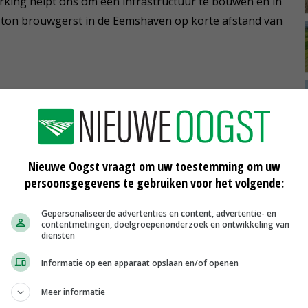
king helpt ons om een infrastructuur te bouwen en in
 ton brouwgerst in de Eemshaven op korte afstand van
pleveren. Dat kan omdat je een deel van het graan
lijk een stuk herkenning. Telers zijn bewuster bezig in
Nieuwe Oogst vraagt om uw toestemming om uw
persoonsgegevens te gebruiken voor het volgende:
ng een grotere zekerheid dat de grondstof aan hun
e ingrediënten aan de eisen voldoen, smaakt het biertje
Gepersonaliseerde advertenties en content, advertentie- en
contentmetingen, doelgroepenonderzoek en ontwikkeling van
 die een groot volume kunnen leveren. De bierbrouwer
diensten
grondstof duurzaam in te kopen. Zonder de
Informatie op een apparaat opslaan en/of openen
ijn de brouwgerst uit Frankrijk wordt gehaald.'
Meer informatie