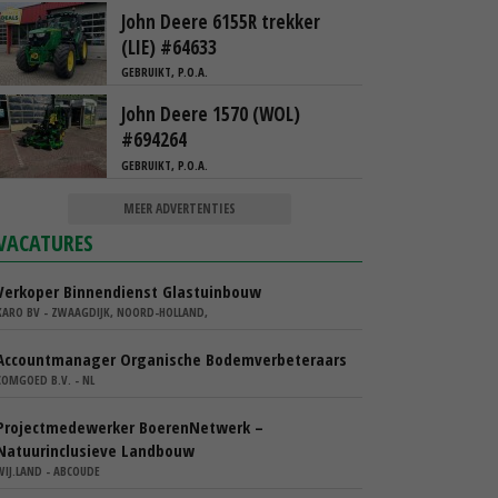
John Deere 6155R trekker
(LIE) #64633
GEBRUIKT, P.O.A.
John Deere 1570 (WOL)
#694264
GEBRUIKT, P.O.A.
MEER ADVERTENTIES
VACATURES
Verkoper Binnendienst Glastuinbouw
KARO BV - ZWAAGDIJK, NOORD-HOLLAND,
Accountmanager Organische Bodemverbeteraars
COMGOED B.V. - NL
Projectmedewerker BoerenNetwerk –
Natuurinclusieve Landbouw
WIJ.LAND - ABCOUDE