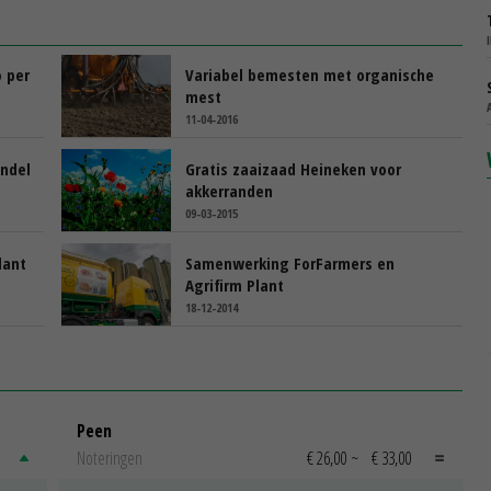
o per
Variabel bemesten met organische
mest
11-04-2016
andel
Gratis zaaizaad Heineken voor
akkerranden
09-03-2015
lant
Samenwerking ForFarmers en
Agrifirm Plant
18-12-2014
Peen
Noteringen
€ 26,00
~
€ 33,00