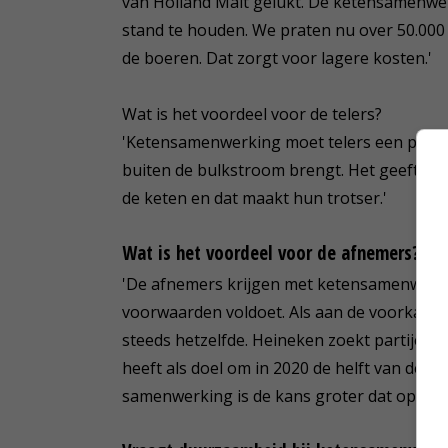
van Holland Malt gelukt. De ketensamenwer
stand te houden. We praten nu over 50.000
de boeren. Dat zorgt voor lagere kosten.'
Wat is het voordeel voor de telers?
'Ketensamenwerking moet telers een plus o
buiten de bulkstroom brengt. Het geeft tege
de keten en dat maakt hun trotser.'
Wat is het voordeel voor de afnemers?
'De afnemers krijgen met ketensamenwerki
voorwaarden voldoet. Als aan de voorkant d
steeds hetzelfde. Heineken zoekt partijen
heeft als doel om in 2020 de helft van de 
samenwerking is de kans groter dat op term