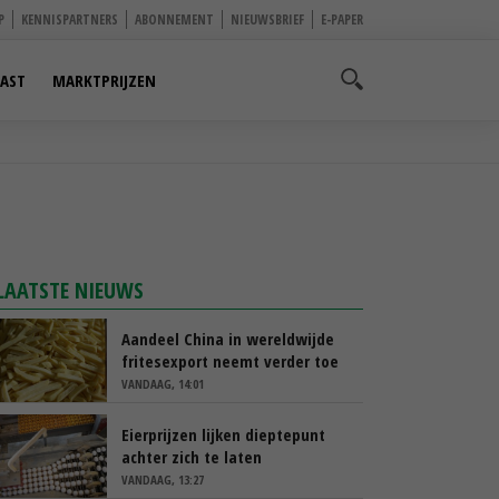
P
KENNISPARTNERS
ABONNEMENT
NIEUWSBRIEF
E-PAPER
AST
MARKTPRIJZEN
LAATSTE NIEUWS
Aandeel China in wereldwijde
fritesexport neemt verder toe
VANDAAG, 14:01
Eierprijzen lijken dieptepunt
achter zich te laten
VANDAAG, 13:27