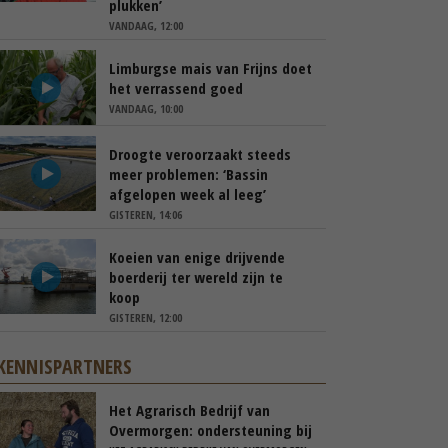
plukken’
VANDAAG, 12:00
Limburgse mais van Frijns doet
het verrassend goed
VANDAAG, 10:00
Droogte veroorzaakt steeds
meer problemen: ‘Bassin
afgelopen week al leeg’
GISTEREN, 14:06
Koeien van enige drijvende
boerderij ter wereld zijn te
koop
GISTEREN, 12:00
KENNISPARTNERS
Het Agrarisch Bedrijf van
Overmorgen: ondersteuning bij