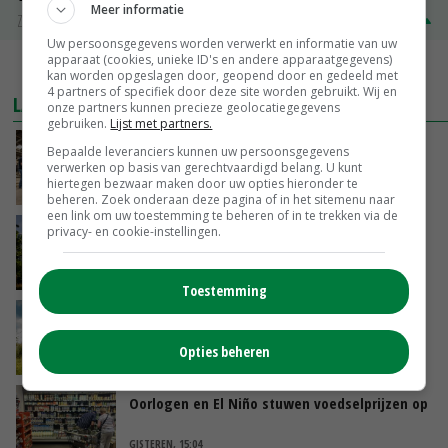
Meer informatie
Zuivel NL
€ 345,00
€ 20,00
Uw persoonsgegevens worden verwerkt en informatie van uw
apparaat (cookies, unieke ID's en andere apparaatgegevens)
MEER MARKTPRIJZEN
kan worden opgeslagen door, geopend door en gedeeld met
4 partners of specifiek door deze site worden gebruikt. Wij en
LAATSTE NIEUWS
onze partners kunnen precieze geolocatiegegevens
gebruiken.
Lijst met partners.
Na jarenlang meten willen Zuid-Hollandse
Bepaalde leveranciers kunnen uw persoonsgegevens
boeren nu erkenning
verwerken op basis van gerechtvaardigd belang. U kunt
hiertegen bezwaar maken door uw opties hieronder te
VANDAAG, 07:00
beheren. Zoek onderaan deze pagina of in het sitemenu naar
een link om uw toestemming te beheren of in te trekken via de
Kamervragen over onttrekkingsverbod,
privacy- en cookie-instellingen.
minister spreekt van ‘ondernemersrisico’
GISTEREN, 16:27
Toestemming
‘Rendement van Krullvarkens komt van de
overkant’
Opties beheren
GISTEREN, 15:30
Oorlogen en El Niño stuwen voedselprijzen op
GISTEREN, 15:04