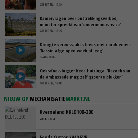
GISTEREN, 11:34
Kamervragen over onttrekkingsverbod,
minister spreekt van ‘ondernemersrisico’
GISTEREN, 16:27
Droogte veroorzaakt steeds meer problemen:
‘Bassin afgelopen week al leeg’
06-08-2026
Oekraïne-vlogger Kees Huizinga: ‘Bezoek van
de ambassade mag zelf groente plukken’
GISTEREN, 12:00
NIEUW OP
MECHANISATIE
MARKT.NL
Kverneland KKLD100-200
2011, P.O.A.
Fendt Cutter 2940 FVP