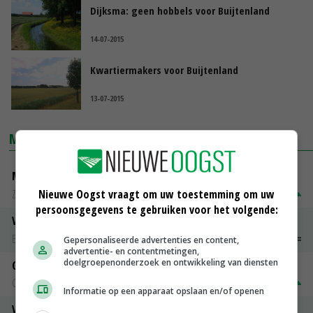
Dijksma: geen hobbels voor Buijtenland
14-07-2015
Kwartiermakers voor Buijtenland
13-07-2015
MARKTPRIJZEN
Magere melkpoeder
Nieuwe Oogst vraagt om uw toestemming om uw
Zuivel NL
€ 269,00
€ 7,00
persoonsgegevens te gebruiken voor het volgende:
Vleeskuikens 2001-2600 gr
Barneveld
€ 1,09
~
€ 1,11
Gepersonaliseerde advertenties en content,
advertentie- en contentmetingen,
doelgroepenonderzoek en ontwikkeling van diensten
Gerst
Groningen
€ 197,00
€ 2,00
Informatie op een apparaat opslaan en/of openen
Volle melkpoeder