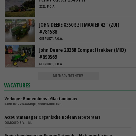
2023, P.O.A.
JOHN DEERE X350R ZITMAAIER 42" (ZUI)
#781588
GEBRUIKT, P.O.A.
John Deere 2026R Compacttrekker (MID)
#690569
GEBRUIKT, P.O.A.
MEER ADVERTENTIES
VACATURES
Verkoper Binnendienst Glastuinbouw
KARO BV - ZWAAGDIJK, NOORD-HOLLAND,
Accountmanager Organische Bodemverbeteraars
COMGOED B.V. - NL
Projectmedewerker BoerenNetwerk – Natuurinclusieve