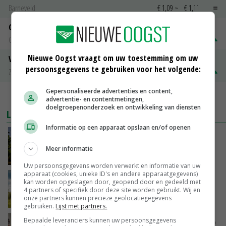
Barneveld
€ 1,09
~
€ 1,11
Gerst
Groningen
€ 197,00
€ 2,00
Nieuwe Oogst vraagt om uw toestemming om uw
Volle melkpoeder
persoonsgegevens te gebruiken voor het volgende:
Zuivel NL
€ 345,00
€ 20,00
Gepersonaliseerde advertenties en content,
MEER MARKTPRIJZEN
advertentie- en contentmetingen,
doelgroepenonderzoek en ontwikkeling van diensten
LAATSTE NIEUWS
Informatie op een apparaat opslaan en/of openen
Kamervragen over onttrekkingsverbod,
minister spreekt van ‘ondernemersrisico’
Meer informatie
GISTEREN, 16:27
Uw persoonsgegevens worden verwerkt en informatie van uw
apparaat (cookies, unieke ID's en andere apparaatgegevens)
‘Rendement van Krullvarkens komt van de
kan worden opgeslagen door, geopend door en gedeeld met
overkant’
4 partners of specifiek door deze site worden gebruikt. Wij en
onze partners kunnen precieze geolocatiegegevens
GISTEREN, 15:30
gebruiken.
Lijst met partners.
Bepaalde leveranciers kunnen uw persoonsgegevens
Oorlogen en El Niño stuwen voedselprijzen op