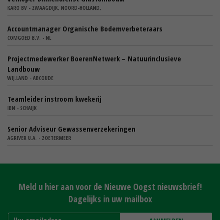
KARO BV - ZWAAGDIJK, NOORD-HOLLAND,
Accountmanager Organische Bodemverbeteraars
COMGOED B.V. - NL
Projectmedewerker BoerenNetwerk – Natuurinclusieve
Landbouw
WIJ.LAND - ABCOUDE
Teamleider instroom kwekerij
IBN - SCHAIJK
Senior Adviseur Gewassenverzekeringen
AGRIVER U.A. - ZOETERMEER
Meld u hier aan voor de Nieuwe Oogst nieuwsbrief!
Dagelijks in uw mailbox