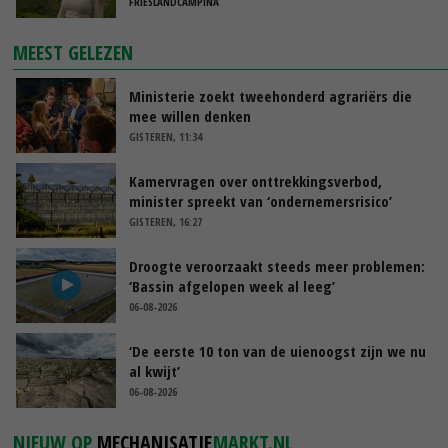
FRIESLANDCAMPINA
MEEST GELEZEN
Ministerie zoekt tweehonderd agrariërs die
mee willen denken
GISTEREN, 11:34
Kamervragen over onttrekkingsverbod,
minister spreekt van ‘ondernemersrisico’
GISTEREN, 16:27
Droogte veroorzaakt steeds meer problemen:
‘Bassin afgelopen week al leeg’
06-08-2026
‘De eerste 10 ton van de uienoogst zijn we nu
al kwijt’
06-08-2026
NIEUW OP
MECHANISATIE
MARKT.NL