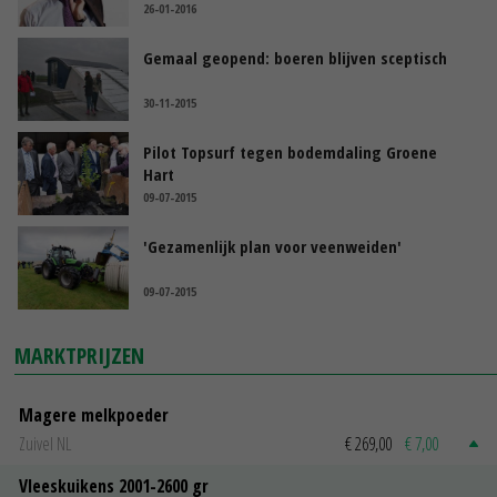
26-01-2016
Gemaal geopend: boeren blijven sceptisch
30-11-2015
Pilot Topsurf tegen bodemdaling Groene
Hart
09-07-2015
'Gezamenlijk plan voor veenweiden'
09-07-2015
MARKTPRIJZEN
Magere melkpoeder
Zuivel NL
€ 269,00
€ 7,00
Vleeskuikens 2001-2600 gr