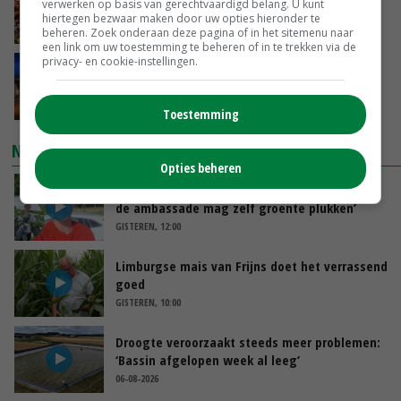
verwerken op basis van gerechtvaardigd belang. U kunt
hiertegen bezwaar maken door uw opties hieronder te
GISTEREN, 15:04
beheren. Zoek onderaan deze pagina of in het sitemenu naar
een link om uw toestemming te beheren of in te trekken via de
privacy- en cookie-instellingen.
Nettowinst Royal A-ware onder druk ondanks
hogere omzet
GISTEREN, 14:35
Toestemming
NIEUWSTE VIDEO'S
Opties beheren
Oekraïne-vlogger Kees Huizinga: ‘Bezoek van
de ambassade mag zelf groente plukken’
GISTEREN, 12:00
Limburgse mais van Frijns doet het verrassend
goed
GISTEREN, 10:00
Droogte veroorzaakt steeds meer problemen:
‘Bassin afgelopen week al leeg’
06-08-2026