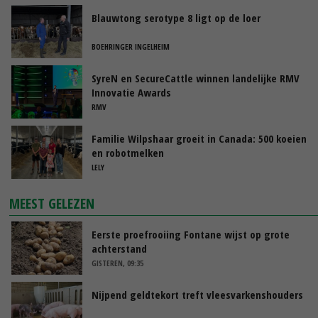
Blauwtong serotype 8 ligt op de loer
BOEHRINGER INGELHEIM
SyreN en SecureCattle winnen landelijke RMV
Innovatie Awards
RMV
Familie Wilpshaar groeit in Canada: 500 koeien
en robotmelken
LELY
MEEST GELEZEN
Eerste proefrooiing Fontane wijst op grote
achterstand
GISTEREN, 09:35
Nijpend geldtekort treft vleesvarkenshouders