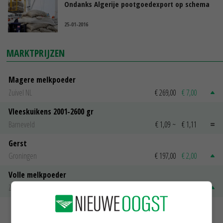
Ondanks Algerije pootgoedexport op schema
25-01-2016
MARKTPRIJZEN
Magere melkpoeder
Zuivel NL
€ 269,00
€ 7,00
Vleeskuikens 2001-2600 gr
Barneveld
€ 1,09
~
€ 1,11
Gerst
Groningen
€ 197,00
€ 2,00
Volle melkpoeder
Zuivel NL
€ 345,00
€ 20,00
MEER MARKTPRIJZEN