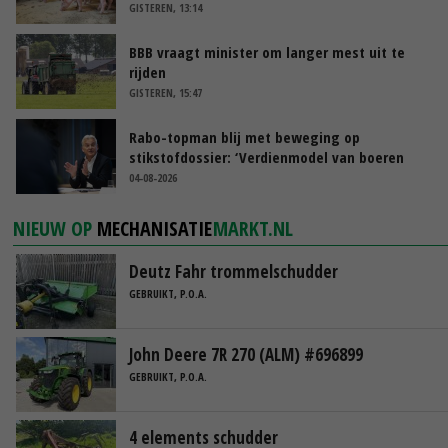
GISTEREN, 13:14
BBB vraagt minister om langer mest uit te
rijden
GISTEREN, 15:47
Rabo-topman blij met beweging op
stikstofdossier: ‘Verdienmodel van boeren
blijft cruciaal’
04-08-2026
NIEUW OP
MECHANISATIE
MARKT.NL
Deutz Fahr trommelschudder
GEBRUIKT, P.O.A.
John Deere 7R 270 (ALM) #696899
GEBRUIKT, P.O.A.
4 elements schudder