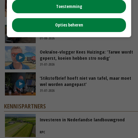
tijdens stage’
Toestemming
04-08-2026
Opties beheren
POAH!: Fendt 1042
01-08-2026
Oekraïne-vlogger Kees Huizinga: ‘Tarwe wordt
geperst, koeien hebben stro nodig’
31-07-2026
‘Stikstofbrief hoeft niet van tafel, maar moet
wel worden aangepast’
31-07-2026
KENNISPARTNERS
Investeren in Nederlandse landbouwgrond
RPC