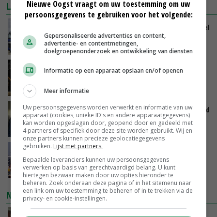
Nieuwe Oogst vraagt om uw toestemming om uw
LAATSTE NIEUWS
persoonsgegevens te gebruiken voor het volgende:
ForFarmers groeit verder en ziet marktaandeel
Gepersonaliseerde advertenties en content,
toenemen
advertentie- en contentmetingen,
VANDAAG, 07:43
doelgroepenonderzoek en ontwikkeling van diensten
Zalmkweker wil ‘standaard neerzetten die als
Informatie op een apparaat opslaan en/of openen
voorbeeld kan dienen voor sector’
VANDAAG, 06:21
Meer informatie
Uw persoonsgegevens worden verwerkt en informatie van uw
Jan Vernooij stopt bij Vee&Logistiek Nederland
apparaat (cookies, unieke ID's en andere apparaatgegevens)
kan worden opgeslagen door, geopend door en gedeeld met
VANDAAG, 06:00
4 partners of specifiek door deze site worden gebruikt. Wij en
onze partners kunnen precieze geolocatiegegevens
gebruiken.
Lijst met partners.
China scherpt importeisen voor pootgoed aan
Bepaalde leveranciers kunnen uw persoonsgegevens
vanwege zebrachipbacterie
verwerken op basis van gerechtvaardigd belang. U kunt
GISTEREN, 16:25
hiertegen bezwaar maken door uw opties hieronder te
beheren. Zoek onderaan deze pagina of in het sitemenu naar
een link om uw toestemming te beheren of in te trekken via de
NIEUWSTE VIDEO'S
privacy- en cookie-instellingen.
Danique in Canada: ‘Superveel schik gehad