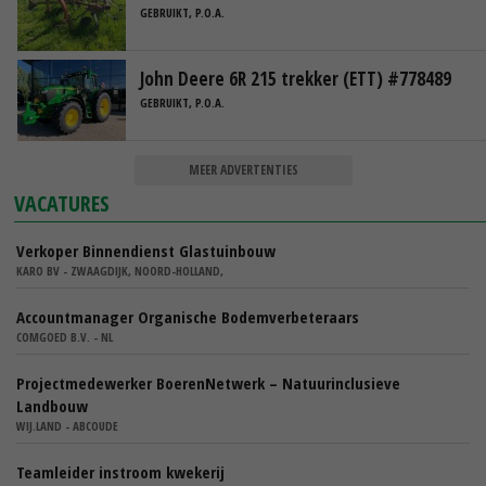
GEBRUIKT, P.O.A.
John Deere 6R 215 trekker (ETT) #778489
GEBRUIKT, P.O.A.
MEER ADVERTENTIES
VACATURES
Verkoper Binnendienst Glastuinbouw
KARO BV - ZWAAGDIJK, NOORD-HOLLAND,
Accountmanager Organische Bodemverbeteraars
COMGOED B.V. - NL
Projectmedewerker BoerenNetwerk – Natuurinclusieve
Landbouw
WIJ.LAND - ABCOUDE
Teamleider instroom kwekerij