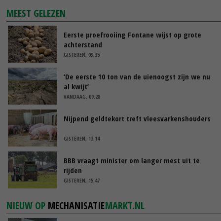
MEEST GELEZEN
Eerste proefrooiing Fontane wijst op grote
achterstand
GISTEREN, 09:35
‘De eerste 10 ton van de uienoogst zijn we nu
al kwijt’
VANDAAG, 09:28
Nijpend geldtekort treft vleesvarkenshouders
GISTEREN, 13:14
BBB vraagt minister om langer mest uit te
rijden
GISTEREN, 15:47
NIEUW OP
MECHANISATIE
MARKT.NL