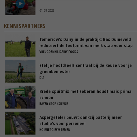
01-08-2026
KENNISPARTNERS
Tomorrow’s Dairy in de praktijk: Bas Duineveld
reduceert de footprint van melk stap voor stap
VREUGDENHIL DAIRY FOODS
Stel je hoofdteelt centraal bij de keuze voor je
groenbemester
DLF
Brede spuitmix met Soberan houdt mais prima
schoon
BAYER CROP SCIENCE
Aspergeteler bouwt dankzij batterij meer
studio’s voor personeel
HG ENERGIESYSTEMEN