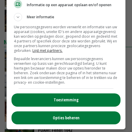
VANDAAG, 14:59
Informatie op een apparaat opslaan en/of openen
Spontane boerenacties in Twente en
Meer informatie
Apeldoorn zetten de trend
Uw persoonsgegevens worden verwerkt en informatie van uw
VANDAAG, 14:48
apparaat (cookies, unieke ID's en andere apparaatgegevens)
kan worden opgeslagen door, geopend door en gedeeld met
NIEUWSTE VIDEO'S
4 partners of specifiek door deze site worden gebruikt. Wij en
onze partners kunnen precieze geolocatiegegevens
gebruiken.
Lijst met partners.
Droogte veroorzaakt steeds meer problemen:
Bepaalde leveranciers kunnen uw persoonsgegevens
‘Bassin afgelopen week al leeg’
verwerken op basis van gerechtvaardigd belang. U kunt
VANDAAG, 14:06
hiertegen bezwaar maken door uw opties hieronder te
beheren. Zoek onderaan deze pagina of in het sitemenu naar
een link om uw toestemming te beheren of in te trekken via de
Koeien van enige drijvende boerderij ter
privacy- en cookie-instellingen.
wereld zijn te koop
VANDAAG, 12:00
Toestemming
Danique in Canada: ‘Superveel schik gehad
tijdens stage’
04-08-2026
Opties beheren
POAH!: Fendt 1042