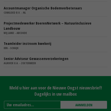
Accountmanager Organische Bodemverbeteraars
COMGOED B.V. - NL
Projectmedewerker BoerenNetwerk – Natuurinclusieve
Landbouw
WIJ.LAND - ABCOUDE
Teamleider instroom kwekerij
IBN - SCHAIJK
Senior Adviseur Gewassenverzekeringen
AGRIVER U.A. - ZOETERMEER
Meld u hier aan voor de Nieuwe Oogst nieuwsbrief!
Dagelijks in uw mailbox
AANMELDEN