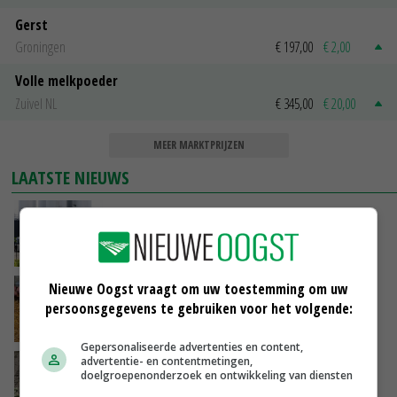
Gerst
Groningen
€ 197,00
€ 2,00
Volle melkpoeder
Zuivel NL
€ 345,00
€ 20,00
MEER MARKTPRIJZEN
LAATSTE NIEUWS
Gemiddelde Europese melkprijs daalt licht in
juni
VANDAAG, 17:04
Nieuwe Oogst vraagt om uw toestemming om uw
Frans onderzoekcentrum bestrijkt hele
persoonsgegevens te gebruiken voor het volgende:
varkensvleesketen
VANDAAG, 15:29
Gepersonaliseerde advertenties en content,
advertentie- en contentmetingen,
Emmeloord noteert eerste zaaiuien op
doelgroepenonderzoek en ontwikkeling van diensten
maximaal 20 euro