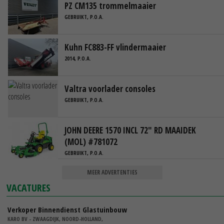
PZ CM135 trommelmaaier
GEBRUIKT, P.O.A.
Kuhn FC883-FF vlindermaaier
2014, P.O.A.
Valtra voorlader consoles
GEBRUIKT, P.O.A.
JOHN DEERE 1570 INCL 72" RD MAAIDEK
(MOL) #781072
GEBRUIKT, P.O.A.
MEER ADVERTENTIES
VACATURES
Verkoper Binnendienst Glastuinbouw
KARO BV - ZWAAGDIJK, NOORD-HOLLAND,