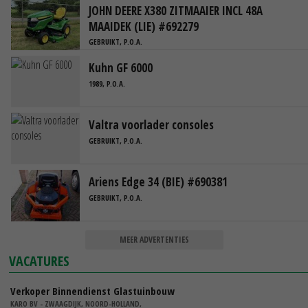
JOHN DEERE X380 ZITMAAIER INCL 48A
MAAIDEK (LIE) #692279
GEBRUIKT, P.O.A.
Kuhn GF 6000
1989, P.O.A.
Valtra voorlader consoles
GEBRUIKT, P.O.A.
Ariens Edge 34 (BIE) #690381
GEBRUIKT, P.O.A.
MEER ADVERTENTIES
VACATURES
Verkoper Binnendienst Glastuinbouw
KARO BV - ZWAAGDIJK, NOORD-HOLLAND,