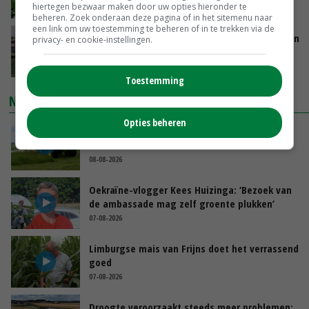
hiertegen bezwaar maken door uw opties hieronder te
VANDAAG, 13:55
beheren. Zoek onderaan deze pagina of in het sitemenu naar
een link om uw toestemming te beheren of in te trekken via de
Brittany Ferries stopt met veetransport tussen
privacy- en cookie-instellingen.
Ierland en Frankrijk
VANDAAG, 13:46
Toestemming
NIEUWSTE VIDEO'S
Opties beheren
POAH! John Deere 7730
08-08-2026
Oekraïne-vlogger Kees Huizinga: ‘Bezoek van
de ambassade mag zelf groente plukken’
07-08-2026
Limburgse mais van Frijns doet het verrassend
goed
07-08-2026
Droogte veroorzaakt steeds meer problemen: