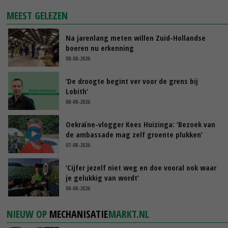
MEEST GELEZEN
Na jarenlang meten willen Zuid-Hollandse
boeren nu erkenning
08-08-2026
‘De droogte begint ver voor de grens bij
Lobith’
08-08-2026
Oekraïne-vlogger Kees Huizinga: ‘Bezoek van
de ambassade mag zelf groente plukken’
07-08-2026
‘Cijfer jezelf niet weg en doe vooral ook waar
je gelukkig van wordt’
08-08-2026
NIEUW OP
MECHANISATIE
MARKT.NL