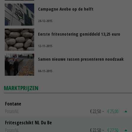
Campagne Avebe op de helft
24-12-2015
Eerste fritesnotering gemiddeld 13,25 euro
12-11-2015
Samen nieuwe rassen presenteren noodzaak
04-11-2015
MARKTPRIJZEN
Fontane
PotatoNL
€ 22,50
~
€ 25,00
Fritesgeschikt NL Du Be
PotatoNL
€ 22,50
~
€ 27,50