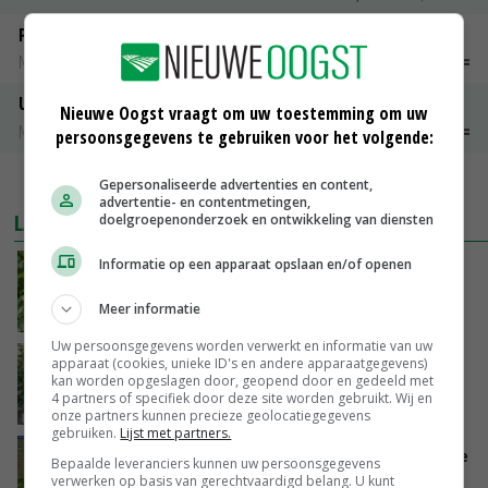
Peen
Noteringen
€ 26,00
~
€ 33,00
Uien Middenmeer Geel 30-60% grof
Nieuwe Oogst vraagt om uw toestemming om uw
Noteringen
€ 0,00
~
€ 0,00
persoonsgegevens te gebruiken voor het volgende:
MEER MARKTPRIJZEN
Gepersonaliseerde advertenties en content,
advertentie- en contentmetingen,
LAATSTE NIEUWS
doelgroepenonderzoek en ontwikkeling van diensten
Informatie op een apparaat opslaan en/of openen
NAK verlaagt iets minder pootgoed dan vorig
jaar
Meer informatie
VANDAAG, 14:56
Uw persoonsgegevens worden verwerkt en informatie van uw
Schaalvergroting zet door in Nederlandse
apparaat (cookies, unieke ID's en andere apparaatgegevens)
kan worden opgeslagen door, geopend door en gedeeld met
komkommerteelt
4 partners of specifiek door deze site worden gebruikt. Wij en
VANDAAG, 14:30
onze partners kunnen precieze geolocatiegegevens
gebruiken.
Lijst met partners.
Zeer lage Rijnaanvoer komt bovenop droogste
Bepaalde leveranciers kunnen uw persoonsgegevens
juli ooit
verwerken op basis van gerechtvaardigd belang. U kunt