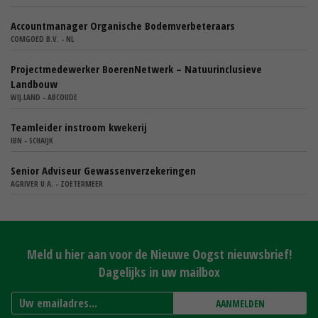
Accountmanager Organische Bodemverbeteraars
COMGOED B.V. - NL
Projectmedewerker BoerenNetwerk – Natuurinclusieve
Landbouw
WIJ.LAND - ABCOUDE
Teamleider instroom kwekerij
IBN - SCHAIJK
Senior Adviseur Gewassenverzekeringen
AGRIVER U.A. - ZOETERMEER
Meld u hier aan voor de Nieuwe Oogst nieuwsbrief!
Dagelijks in uw mailbox
AANMELDEN