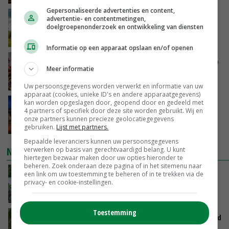
Gepersonaliseerde advertenties en content,
‘Rendement van Krullvarkens komt van de
advertentie- en contentmetingen,
doelgroepenonderzoek en ontwikkeling van diensten
overkant’
VANDAAG, 15:30
Informatie op een apparaat opslaan en/of openen
Oorlogen en El Niño stuwen voedselprijzen op
Meer informatie
VANDAAG, 15:04
Uw persoonsgegevens worden verwerkt en informatie van uw
apparaat (cookies, unieke ID's en andere apparaatgegevens)
kan worden opgeslagen door, geopend door en gedeeld met
Nettowinst Royal A-ware onder druk ondanks
4 partners of specifiek door deze site worden gebruikt. Wij en
hogere omzet
onze partners kunnen precieze geolocatiegegevens
VANDAAG, 14:35
gebruiken.
Lijst met partners.
Bepaalde leveranciers kunnen uw persoonsgegevens
NIEUWSTE VIDEO'S
verwerken op basis van gerechtvaardigd belang. U kunt
hiertegen bezwaar maken door uw opties hieronder te
beheren. Zoek onderaan deze pagina of in het sitemenu naar
Oekraïne-vlogger Kees Huizinga: ‘Bezoek van
een link om uw toestemming te beheren of in te trekken via de
privacy- en cookie-instellingen.
de ambassade mag zelf groente plukken’
VANDAAG, 12:00
Toestemming
Limburgse mais van Frijns doet het verrassend
goed