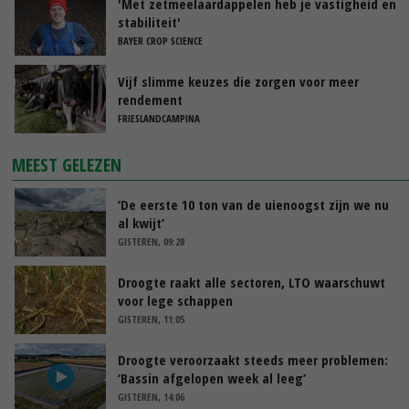
'Met zetmeelaardappelen heb je vastigheid en
stabiliteit'
BAYER CROP SCIENCE
Vijf slimme keuzes die zorgen voor meer
rendement
FRIESLANDCAMPINA
MEEST GELEZEN
‘De eerste 10 ton van de uienoogst zijn we nu
al kwijt’
GISTEREN, 09:28
Droogte raakt alle sectoren, LTO waarschuwt
voor lege schappen
GISTEREN, 11:05
Droogte veroorzaakt steeds meer problemen:
‘Bassin afgelopen week al leeg’
GISTEREN, 14:06