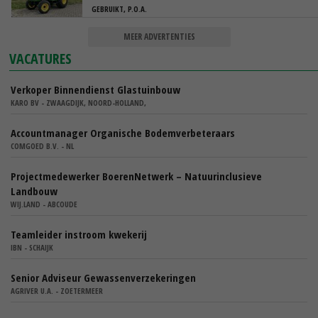
GEBRUIKT, P.O.A.
MEER ADVERTENTIES
VACATURES
Verkoper Binnendienst Glastuinbouw
KARO BV - ZWAAGDIJK, NOORD-HOLLAND,
Accountmanager Organische Bodemverbeteraars
COMGOED B.V. - NL
Projectmedewerker BoerenNetwerk – Natuurinclusieve
Landbouw
WIJ.LAND - ABCOUDE
Teamleider instroom kwekerij
IBN - SCHAIJK
Senior Adviseur Gewassenverzekeringen
AGRIVER U.A. - ZOETERMEER