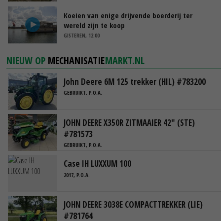
Koeien van enige drijvende boerderij ter
wereld zijn te koop
GISTEREN, 12:00
NIEUW OP
MECHANISATIE
MARKT.NL
John Deere 6M 125 trekker (HIL) #783200
GEBRUIKT, P.O.A.
JOHN DEERE X350R ZITMAAIER 42" (STE)
#781573
GEBRUIKT, P.O.A.
Case IH LUXXUM 100
2017, P.O.A.
JOHN DEERE 3038E COMPACTTREKKER (LIE)
#781764