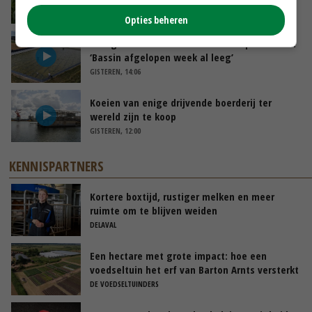
VANDAAG, 10:00
Opties beheren
Droogte veroorzaakt steeds meer problemen:
‘Bassin afgelopen week al leeg’
GISTEREN, 14:06
Koeien van enige drijvende boerderij ter
wereld zijn te koop
GISTEREN, 12:00
KENNISPARTNERS
Kortere boxtijd, rustiger melken en meer
ruimte om te blijven weiden
DELAVAL
Een hectare met grote impact: hoe een
voedseltuin het erf van Barton Arnts versterkt
DE VOEDSELTUINDERS