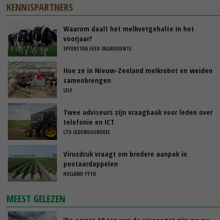
KENNISPARTNERS
Waarom daalt het melkvetgehalte in het
voorjaar?
SPEERSTRA FEED INGREDIENTS
Hoe ze in Nieuw-Zeeland melkrobot en weiden
samenbrengen
LELY
Twee adviseurs zijn vraagbaak voor leden over
telefonie en ICT
LTO LEDENVOORDEEL
Virusdruk vraagt om bredere aanpak in
pootaardappelen
HOLLAND FYTO
MEEST GELEZEN
‘De eerste 10 ton van de uienoogst zijn we nu