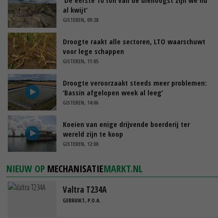
al kwijt’
GISTEREN, 09:28
Droogte raakt alle sectoren, LTO waarschuwt
voor lege schappen
GISTEREN, 11:05
Droogte veroorzaakt steeds meer problemen:
‘Bassin afgelopen week al leeg’
GISTEREN, 14:06
Koeien van enige drijvende boerderij ter
wereld zijn te koop
GISTEREN, 12:00
NIEUW OP
MECHANISATIE
MARKT.NL
Valtra T234A
GEBRUIKT, P.O.A.