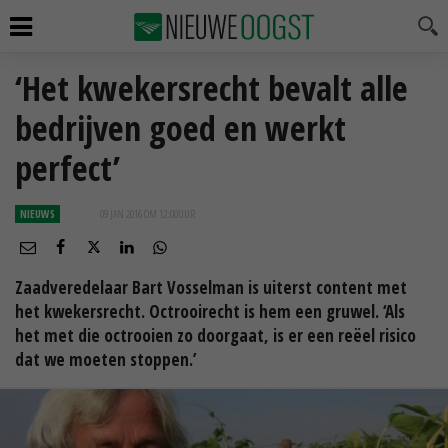
‘Het kwekersrecht bevalt alle
bedrijven goed en werkt
perfect’
NIEUWS
09 JAN 2016 OM 12:00
UUR
Zaadveredelaar Bart Vosselman is uiterst content met
het kwekersrecht. Octrooirecht is hem een gruwel. ‘Als
het met die octrooien zo doorgaat, is er een reëel risico
dat we moeten stoppen.’