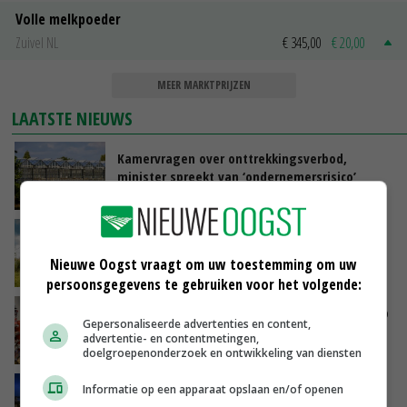
Volle melkpoeder
Zuivel NL
€ 345,00
€ 20,00
MEER MARKTPRIJZEN
LAATSTE NIEUWS
Kamervragen over onttrekkingsverbod,
minister spreekt van ‘ondernemersrisico’
VANDAAG, 16:27
‘Rendement van Krullvarkens komt van de
overkant’
Nieuwe Oogst vraagt om uw toestemming om uw
VANDAAG, 15:30
persoonsgegevens te gebruiken voor het volgende:
Oorlogen en El Niño stuwen voedselprijzen op
Gepersonaliseerde advertenties en content,
advertentie- en contentmetingen,
VANDAAG, 15:04
doelgroepenonderzoek en ontwikkeling van diensten
Nettowinst Royal A-ware onder druk ondanks
Informatie op een apparaat opslaan en/of openen