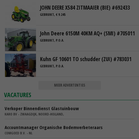
JOHN DEERE X584 ZITMAAIER (BIE) #692433
GEBRUIKT, € 9.245
John Deere 6150M 40KM AQ+ (SMI) #705011
GEBRUIKT, P.O.A.
Kuhn GF 10601 TO schudder (ZUI) #783031
GEBRUIKT, P.O.A.
MEER ADVERTENTIES
VACATURES
Verkoper Binnendienst Glastuinbouw
KARO BV - ZWAAGDIJK, NOORD-HOLLAND,
Accountmanager Organische Bodemverbeteraars
COMGOED B.V. - NL