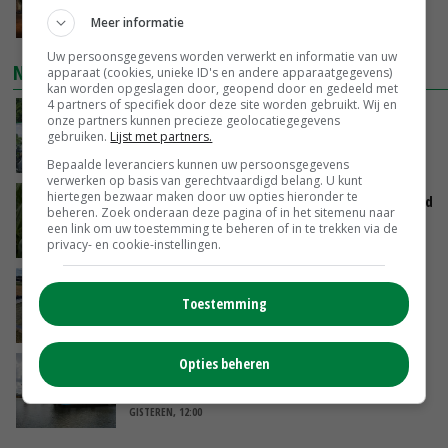
hogere omzet
Meer informatie
VANDAAG, 14:35
Uw persoonsgegevens worden verwerkt en informatie van uw
NIEUWSTE VIDEO'S
apparaat (cookies, unieke ID's en andere apparaatgegevens)
kan worden opgeslagen door, geopend door en gedeeld met
4 partners of specifiek door deze site worden gebruikt. Wij en
Oekraïne-vlogger Kees Huizinga: ‘Bezoek van
onze partners kunnen precieze geolocatiegegevens
de ambassade mag zelf groente plukken’
gebruiken.
Lijst met partners.
VANDAAG, 12:00
Bepaalde leveranciers kunnen uw persoonsgegevens
verwerken op basis van gerechtvaardigd belang. U kunt
hiertegen bezwaar maken door uw opties hieronder te
Limburgse mais van Frijns doet het verrassend
beheren. Zoek onderaan deze pagina of in het sitemenu naar
goed
een link om uw toestemming te beheren of in te trekken via de
VANDAAG, 10:00
privacy- en cookie-instellingen.
Droogte veroorzaakt steeds meer problemen:
Toestemming
‘Bassin afgelopen week al leeg’
GISTEREN, 14:06
Opties beheren
Koeien van enige drijvende boerderij ter
wereld zijn te koop
GISTEREN, 12:00