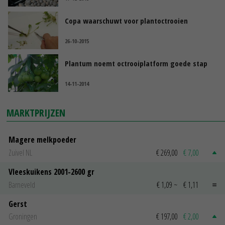
Copa waarschuwt voor plantoctrooien
26-10-2015
Plantum noemt octrooiplatform goede stap
14-11-2014
MARKTPRIJZEN
Magere melkpoeder
Zuivel NL
€ 269,00
€ 7,00
Vleeskuikens 2001-2600 gr
Barneveld
€ 1,09
~
€ 1,11
Gerst
Groningen
€ 197,00
€ 2,00