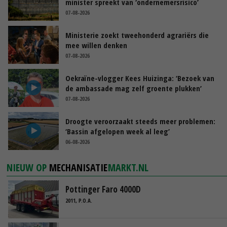
minister spreekt van ‘ondernemersrisico’
07-08-2026
Ministerie zoekt tweehonderd agrariërs die
mee willen denken
07-08-2026
Oekraïne-vlogger Kees Huizinga: ‘Bezoek van
de ambassade mag zelf groente plukken’
07-08-2026
Droogte veroorzaakt steeds meer problemen:
‘Bassin afgelopen week al leeg’
06-08-2026
NIEUW OP
MECHANISATIE
MARKT.NL
Pottinger Faro 4000D
2011, P.O.A.