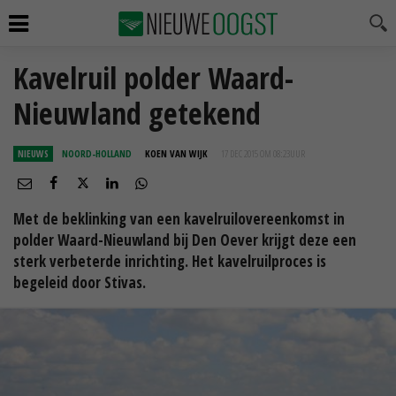
Kavelruil polder Waard-
Nieuwland getekend
NIEUWS
NOORD-HOLLAND
KOEN VAN WIJK
17 DEC 2015 OM 08:23
UUR
Met de beklinking van een kavelruilovereenkomst in
polder Waard-Nieuwland bij Den Oever krijgt deze een
sterk verbeterde inrichting. Het kavelruilproces is
begeleid door Stivas.