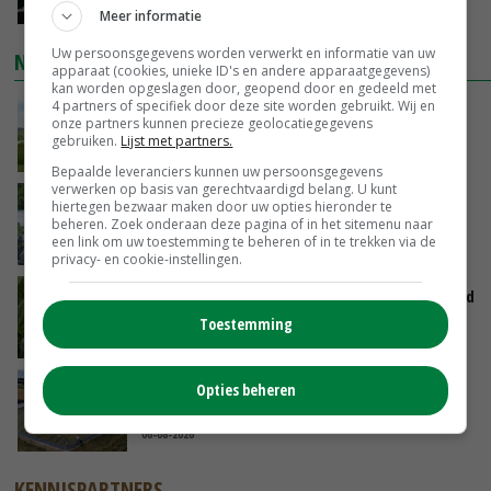
GISTEREN, 13:31
Meer informatie
Uw persoonsgegevens worden verwerkt en informatie van uw
NIEUWSTE VIDEO'S
apparaat (cookies, unieke ID's en andere apparaatgegevens)
kan worden opgeslagen door, geopend door en gedeeld met
4 partners of specifiek door deze site worden gebruikt. Wij en
POAH!: John Deere 7730
onze partners kunnen precieze geolocatiegegevens
gebruiken.
Lijst met partners.
GISTEREN, 10:00
Bepaalde leveranciers kunnen uw persoonsgegevens
verwerken op basis van gerechtvaardigd belang. U kunt
Oekraïne-vlogger Kees Huizinga: ‘Bezoek van
hiertegen bezwaar maken door uw opties hieronder te
de ambassade mag zelf groente plukken’
beheren. Zoek onderaan deze pagina of in het sitemenu naar
een link om uw toestemming te beheren of in te trekken via de
07-08-2026
privacy- en cookie-instellingen.
Limburgse mais van Frijns doet het verrassend
goed
Toestemming
07-08-2026
Droogte veroorzaakt steeds meer problemen:
Opties beheren
‘Bassin afgelopen week al leeg’
06-08-2026
KENNISPARTNERS