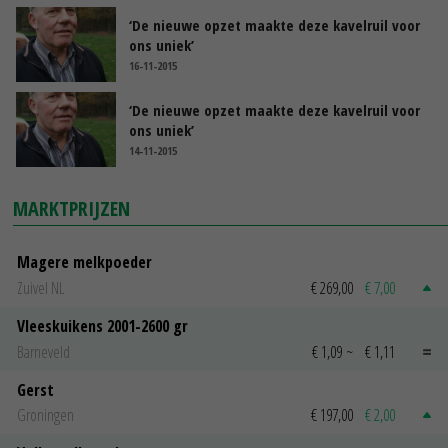
‘De nieuwe opzet maakte deze kavelruil voor
ons uniek’
16-11-2015
‘De nieuwe opzet maakte deze kavelruil voor
ons uniek’
14-11-2015
MARKTPRIJZEN
Magere melkpoeder
Zuivel NL
€ 269,00
€ 7,00
Vleeskuikens 2001-2600 gr
Barneveld
€ 1,09
~
€ 1,11
Gerst
Groningen
€ 197,00
€ 2,00