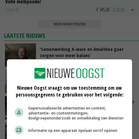
Volle melkpoeder
Zuivel NL
€ 345,00
€ 20,00
MEER MARKTPRIJZEN
LAATSTE NIEUWS
‘Samenwerking A-ware en Amalthea gaat
zorgen voor meer balans’
GISTEREN, 16:01
Internationale vraag naar geitenzuivel blijft
groot: Nederland in Europese top
Nieuwe Oogst vraagt om uw toestemming om uw
GISTEREN, 15:33
persoonsgegevens te gebruiken voor het volgende:
Vlaamse varkensstapel krimpt, pluimveesector
groeit door schaalvergroting
Gepersonaliseerde advertenties en content,
advertentie- en contentmetingen,
GISTEREN, 15:20
doelgroepenonderzoek en ontwikkeling van diensten
‘Cijfer jezelf niet weg en doe vooral ook waar
Informatie op een apparaat opslaan en/of openen
je gelukkig van wordt’