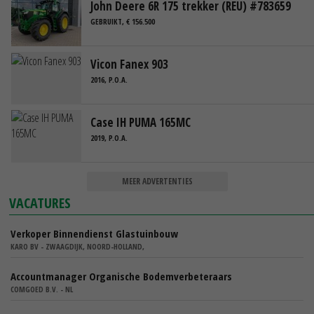
John Deere 6R 175 trekker (REU) #783659
GEBRUIKT, € 156.500
Vicon Fanex 903
2016, P.O.A.
Case IH PUMA 165MC
2019, P.O.A.
MEER ADVERTENTIES
VACATURES
Verkoper Binnendienst Glastuinbouw
KARO BV - ZWAAGDIJK, NOORD-HOLLAND,
Accountmanager Organische Bodemverbeteraars
COMGOED B.V. - NL