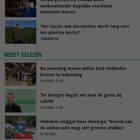
melkveehouder dagelijks voordelen
MIDDENDORP MONTAGE
'Het succes van miscanthus wordt lang voor
het planten beslist'
TERRAVESTA
MEEST GELEZEN
Na jarenlang meten willen Zuid-Hollandse
boeren nu erkenning
GISTEREN, 07:00
‘De droogte begint ver voor de grens bij
Lobith’
GISTEREN, 11:00
Oekraïne-vlogger Kees Huizinga: ‘Bezoek van
de ambassade mag zelf groente plukken’
07-08-2026