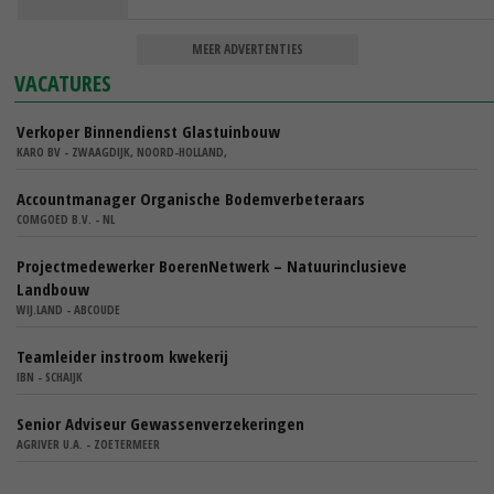
MEER ADVERTENTIES
VACATURES
Verkoper Binnendienst Glastuinbouw
KARO BV - ZWAAGDIJK, NOORD-HOLLAND,
Accountmanager Organische Bodemverbeteraars
COMGOED B.V. - NL
Projectmedewerker BoerenNetwerk – Natuurinclusieve
Landbouw
WIJ.LAND - ABCOUDE
Teamleider instroom kwekerij
IBN - SCHAIJK
Senior Adviseur Gewassenverzekeringen
AGRIVER U.A. - ZOETERMEER