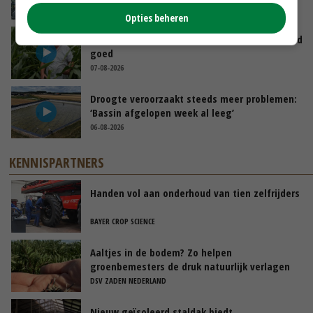
07-08-2026
Opties beheren
Limburgse mais van Frijns doet het verrassend
goed
07-08-2026
Droogte veroorzaakt steeds meer problemen:
‘Bassin afgelopen week al leeg’
06-08-2026
KENNISPARTNERS
Handen vol aan onderhoud van tien zelfrijders
BAYER CROP SCIENCE
Aaltjes in de bodem? Zo helpen
groenbemesters de druk natuurlijk verlagen
DSV ZADEN NEDERLAND
Nieuw geïsoleerd staldak biedt