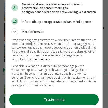
Gepersonaliseerde advertenties en content,
Internationale vraag naar geitenzuivel blijft
advertentie- en contentmetingen,
groot: Nederland in Europese top
doelgroepenonderzoek en ontwikkeling van diensten
GISTEREN, 15:33
Informatie op een apparaat opslaan en/of openen
Vlaamse varkensstapel krimpt, pluimveesector
Meer informatie
groeit door schaalvergroting
GISTEREN, 15:20
Uw persoonsgegevens worden verwerkt en informatie van uw
apparaat (cookies, unieke ID's en andere apparaatgegevens)
‘Cijfer jezelf niet weg en doe vooral ook waar
kan worden opgeslagen door, geopend door en gedeeld met
4 partners of specifiek door deze site worden gebruikt. Wij en
je gelukkig van wordt’
onze partners kunnen precieze geolocatiegegevens
GISTEREN, 13:31
gebruiken.
Lijst met partners.
Bepaalde leveranciers kunnen uw persoonsgegevens
NIEUWSTE VIDEO'S
verwerken op basis van gerechtvaardigd belang. U kunt
hiertegen bezwaar maken door uw opties hieronder te
beheren. Zoek onderaan deze pagina of in het sitemenu naar
POAH!: John Deere 7730
een link om uw toestemming te beheren of in te trekken via de
privacy- en cookie-instellingen.
GISTEREN, 10:00
Toestemming
Oekraïne-vlogger Kees Huizinga: ‘Bezoek van
de ambassade mag zelf groente plukken’