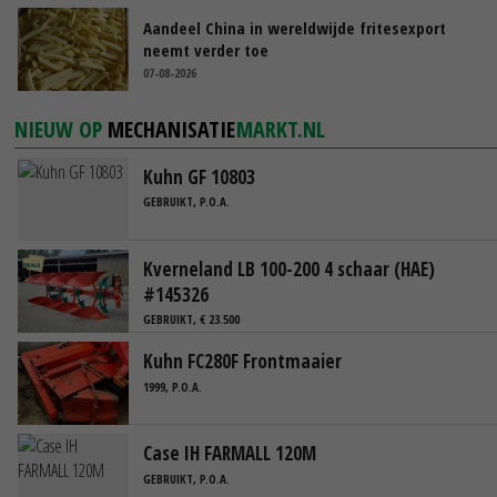
Aandeel China in wereldwijde fritesexport
neemt verder toe
07-08-2026
NIEUW OP
MECHANISATIE
MARKT.NL
Kuhn GF 10803
GEBRUIKT, P.O.A.
Kverneland LB 100-200 4 schaar (HAE)
#145326
GEBRUIKT, € 23.500
Kuhn FC280F Frontmaaier
1999, P.O.A.
Case IH FARMALL 120M
GEBRUIKT, P.O.A.