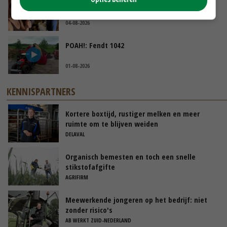
Danique in Canada: ‘Superveel schik gehad
tijdens stage’
04-08-2026
POAH!: Fendt 1042
01-08-2026
KENNISPARTNERS
Kortere boxtijd, rustiger melken en meer
ruimte om te blijven weiden
DELAVAL
Organisch bemesten en toch een snelle
stikstofafgifte
AGRIFIRM
Meewerkende jongeren op het bedrijf: niet
zonder risico's
AB WERKT ZUID-NEDERLAND