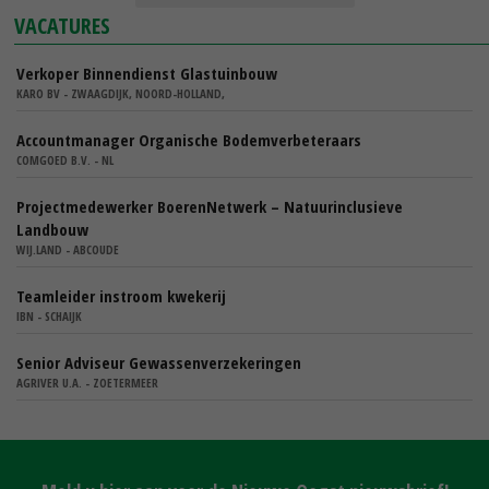
VACATURES
Verkoper Binnendienst Glastuinbouw
KARO BV - ZWAAGDIJK, NOORD-HOLLAND,
Accountmanager Organische Bodemverbeteraars
COMGOED B.V. - NL
Projectmedewerker BoerenNetwerk – Natuurinclusieve
Landbouw
WIJ.LAND - ABCOUDE
Teamleider instroom kwekerij
IBN - SCHAIJK
Senior Adviseur Gewassenverzekeringen
AGRIVER U.A. - ZOETERMEER