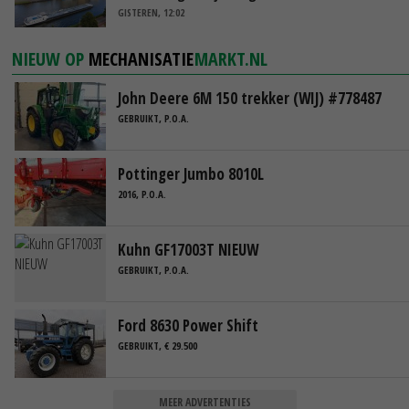
GISTEREN, 12:02
NIEUW OP
MECHANISATIE
MARKT.NL
John Deere 6M 150 trekker (WIJ) #778487
GEBRUIKT, P.O.A.
Pottinger Jumbo 8010L
2016, P.O.A.
Kuhn GF17003T NIEUW
GEBRUIKT, P.O.A.
Ford 8630 Power Shift
GEBRUIKT, € 29.500
MEER ADVERTENTIES