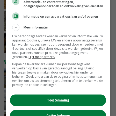
advertentie- en contentmetingen,
GISTEREN, 15:29
doelgroepenonderzoek en ontwikkeling van diensten
Emmeloord noteert eerste zaaiuien op
Informatie op een apparaat opslaan en/of openen
maximaal 20 euro
GISTEREN, 14:59
Meer informatie
Uw persoonsgegevens worden verwerkt en informatie van uw
Spontane boerenacties in Twente en
apparaat (cookies, unieke ID's en andere apparaatgegevens)
Apeldoorn zetten de trend
kan worden opgeslagen door, geopend door en gedeeld met
4 partners of specifiek door deze site worden gebruikt. Wij en
GISTEREN, 14:48
onze partners kunnen precieze geolocatiegegevens
gebruiken.
Lijst met partners.
NIEUWSTE VIDEO'S
Bepaalde leveranciers kunnen uw persoonsgegevens
verwerken op basis van gerechtvaardigd belang. U kunt
hiertegen bezwaar maken door uw opties hieronder te
Droogte veroorzaakt steeds meer problemen:
beheren. Zoek onderaan deze pagina of in het sitemenu naar
‘Bassin afgelopen week al leeg’
een link om uw toestemming te beheren of in te trekken via de
GISTEREN, 14:06
privacy- en cookie-instellingen.
Koeien van enige drijvende boerderij ter
Toestemming
wereld zijn te koop
GISTEREN, 12:00
Opties beheren