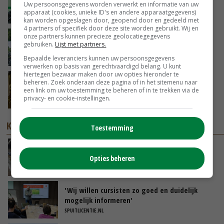
Lobith’
Uw persoonsgegevens worden verwerkt en informatie van uw
apparaat (cookies, unieke ID's en andere apparaatgegevens)
GISTEREN, 11:00
kan worden opgeslagen door, geopend door en gedeeld met
4 partners of specifiek door deze site worden gebruikt. Wij en
onze partners kunnen precieze geolocatiegegevens
Oekraïne-vlogger Kees Huizinga: ‘Bezoek van
gebruiken.
Lijst met partners.
de ambassade mag zelf groente plukken’
07-08-2026
Bepaalde leveranciers kunnen uw persoonsgegevens
verwerken op basis van gerechtvaardigd belang. U kunt
hiertegen bezwaar maken door uw opties hieronder te
Aandeel China in wereldwijde fritesexport
beheren. Zoek onderaan deze pagina of in het sitemenu naar
neemt verder toe
een link om uw toestemming te beheren of in te trekken via de
privacy- en cookie-instellingen.
07-08-2026
KENNISPARTNERS
Toestemming
Internationale kennis helpt veehouder
productie en rantsoen te optimaliseren
Opties beheren
THETRANSITIONCOMPANY
'Wij willen cursisten zo goed en duidelijk
mogelijk informeren'
SPUITLICENTIE.NL