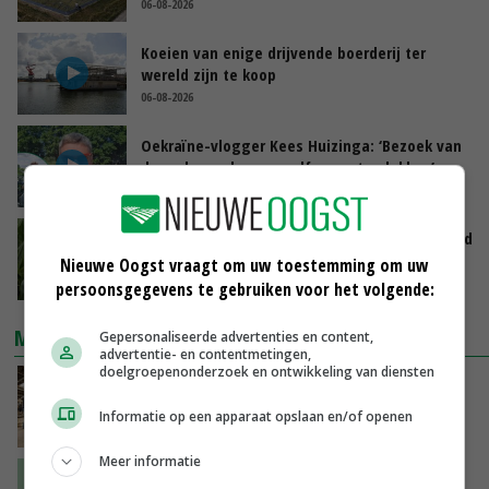
06-08-2026
Koeien van enige drijvende boerderij ter
wereld zijn te koop
06-08-2026
Oekraïne-vlogger Kees Huizinga: ‘Bezoek van
de ambassade mag zelf groente plukken’
07-08-2026
Limburgse mais van Frijns doet het verrassend
goed
Nieuwe Oogst vraagt om uw toestemming om uw
07-08-2026
persoonsgegevens te gebruiken voor het volgende:
MEEST GELEZEN
Gepersonaliseerde advertenties en content,
advertentie- en contentmetingen,
doelgroepenonderzoek en ontwikkeling van diensten
Na jarenlang meten willen Zuid-Hollandse
boeren nu erkenning
Informatie op een apparaat opslaan en/of openen
GISTEREN, 07:00
Meer informatie
‘De droogte begint ver voor de grens bij