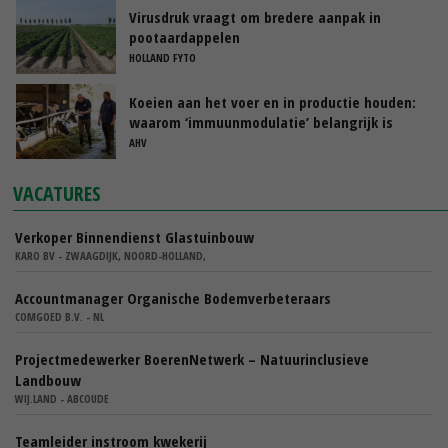
Virusdruk vraagt om bredere aanpak in
pootaardappelen
HOLLAND FYTO
Koeien aan het voer en in productie houden:
waarom ‘immuunmodulatie’ belangrijk is
tijdens de transitieperiode
AHV
VACATURES
Verkoper Binnendienst Glastuinbouw
KARO BV - ZWAAGDIJK, NOORD-HOLLAND,
Accountmanager Organische Bodemverbeteraars
COMGOED B.V. - NL
Projectmedewerker BoerenNetwerk – Natuurinclusieve
Landbouw
WIJ.LAND - ABCOUDE
Teamleider instroom kwekerij