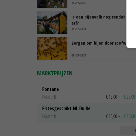
26-02-2025
Is een bijenvolk nog rendabel op
erf?
31-07-2024
Zorgen om bijen door roofwesp
09-03-2024
MARKTPRIJZEN
Fontane
PotatoNL
€ 15,00
~
€ 23,00
Fritesgeschikt NL Du Be
PotatoNL
€ 15,00
~
€ 23,00