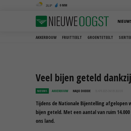
0 MM
20,8
NIEUW
AKKERBOUW
FRUITTEELT
GROENTETEELT
SIERTE
Veel bijen geteld dankz
NIEUWS
AKKERBOUW
HAIJO DODDE
16 APR 2025 OM 09:26
UUR
Tijdens de Nationale Bijentelling afgelopen
bijen geteld. Met een aantal van ruim 14.000
ons land.