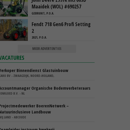
Maaidek (WOL) #690257
GEBRUIKT, P.O.A.
Fendt 718 Gen6 Profi Setting
2
2021, P.O.A.
MEER ADVERTENTIES
VACATURES
Verkoper Binnendienst Glastuinbouw
KARO BV - ZWAAGDIJK, NOORD-HOLLAND,
Accountmanager Organische Bodemverbeteraars
COMGOED B.V. - NL
Projectmedewerker BoerenNetwerk –
Natuurinclusieve Landbouw
WIJ.LAND - ABCOUDE
Teamleider instroom kwekerij