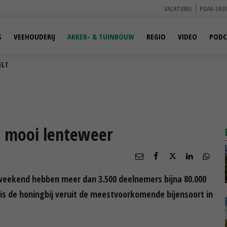
VACATURES
POAH-SHO
S
VEEHOUDERIJ
AKKER- & TUINBOUW
REGIO
VIDEO
PODC
ELT
ij mooi lenteweer
 weekend hebben meer dan 3.500 deelnemers bijna 80.000
 is de honingbij veruit de meestvoorkomende bijensoort in