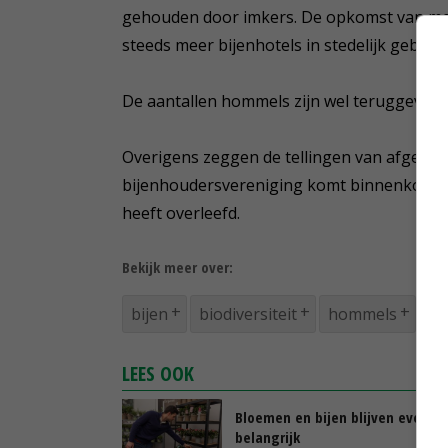
gehouden door imkers. De opkomst van metse
steeds meer bijenhotels in stedelijk gebied.
De aantallen hommels zijn wel teruggevall
Overigens zeggen de tellingen van afgelope
bijenhoudersvereniging komt binnenkort me
heeft overleefd.
Bekijk meer over:
bijen
biodiversiteit
hommels
LEES OOK
Bloemen en bijen blijven even
belangrijk