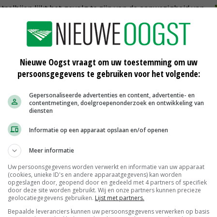
lbijen lijkt het gevolg te zijn van de aanwezigheid van
en. Dat vraagt volgens Naturalis om nader onderzoek.
Nieuwe Oogst vraagt om uw toestemming om uw
persoonsgegevens te gebruiken voor het volgende:
n weekend nog niet alles over de wintersterfte. De
t een update over het aantal bijenvolken dat de winter
Gepersonaliseerde advertenties en content, advertentie- en
contentmetingen, doelgroepenonderzoek en ontwikkeling van
diensten
Informatie op een apparaat opslaan en/of openen
Meer informatie
Uw persoonsgegevens worden verwerkt en informatie van uw apparaat
(cookies, unieke ID's en andere apparaatgegevens) kan worden
opgeslagen door, geopend door en gedeeld met 4 partners of specifiek
door deze site worden gebruikt. Wij en onze partners kunnen precieze
geolocatiegegevens gebruiken.
Lijst met partners.
Dümmen Orange ontvangt prijs voor
veredeling bijvriendelijke planten
Bepaalde leveranciers kunnen uw persoonsgegevens verwerken op basis