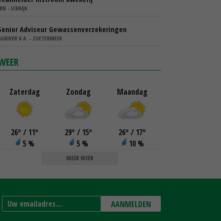
IBN - SCHAIJK
Senior Adviseur Gewassenverzekeringen
AGRIVER U.A. - ZOETERMEER
WEER
Zaterdag
Zondag
Maandag
26
°
/ 11
°
29
°
/ 15
°
26
°
/ 17
°
5 %
5 %
10 %
MEER WEER
AANMELDEN