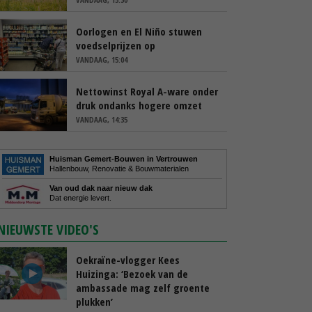
Oorlogen en El Niño stuwen
voedselprijzen op
VANDAAG, 15:04
Nettowinst Royal A-ware onder
druk ondanks hogere omzet
VANDAAG, 14:35
Huisman Gemert-Bouwen in Vertrouwen
Hallenbouw, Renovatie & Bouwmaterialen
Van oud dak naar nieuw dak
Dat energie levert.
NIEUWSTE VIDEO'S
Oekraïne-vlogger Kees
Huizinga: ‘Bezoek van de
ambassade mag zelf groente
plukken’