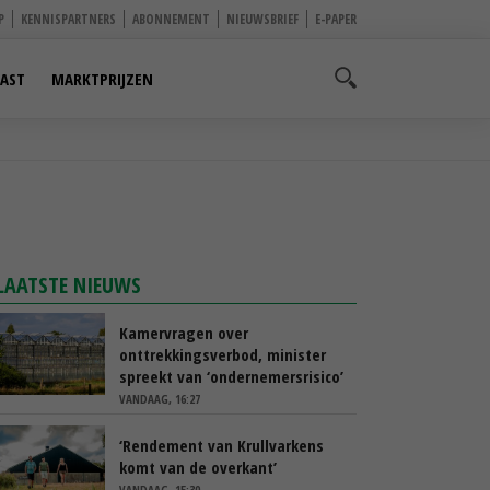
P
KENNISPARTNERS
ABONNEMENT
NIEUWSBRIEF
E-PAPER
AST
MARKTPRIJZEN
LAATSTE NIEUWS
Kamervragen over
onttrekkingsverbod, minister
spreekt van ‘ondernemersrisico’
VANDAAG, 16:27
‘Rendement van Krullvarkens
komt van de overkant’
VANDAAG, 15:30