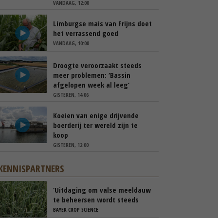
VANDAAG, 12:00
Limburgse mais van Frijns doet
het verrassend goed
VANDAAG, 10:00
Droogte veroorzaakt steeds
meer problemen: ‘Bassin
afgelopen week al leeg’
GISTEREN, 14:06
Koeien van enige drijvende
boerderij ter wereld zijn te
koop
GISTEREN, 12:00
KENNISPARTNERS
‘Uitdaging om valse meeldauw
te beheersen wordt steeds
groter’
BAYER CROP SCIENCE