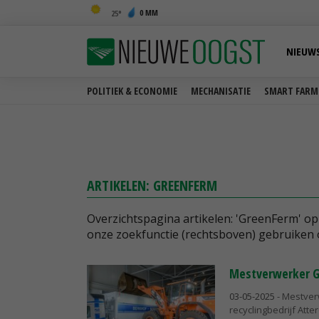
0 MM
25
NIEUW
POLITIEK & ECONOMIE
MECHANISATIE
SMART FARM
ARTIKELEN: GREENFERM
Overzichtspagina artikelen: 'GreenFerm' o
onze zoekfunctie (rechtsboven) gebruiken 
Mestverwerker G
03-05-2025
- Mestver
recyclingbedrijf Att