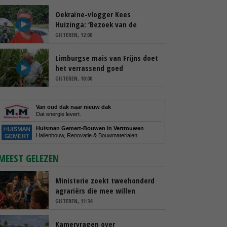
Oekraïne-vlogger Kees
Huizinga: ‘Bezoek van de
ambassade mag zelf groente
GISTEREN, 12:00
plukken’
Limburgse mais van Frijns doet
het verrassend goed
GISTEREN, 10:00
Van oud dak naar nieuw dak
Dat energie levert.
Huisman Gemert-Bouwen in Vertrouwen
Hallenbouw, Renovatie & Bouwmaterialen
MEEST GELEZEN
Ministerie zoekt tweehonderd
agrariërs die mee willen
denken
GISTEREN, 11:34
Kamervragen over