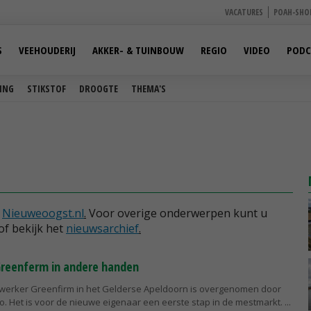
VACATURES
POAH-SHO
S
VEEHOUDERIJ
AKKER- & TUINBOUW
REGIO
VIDEO
PODC
ING
STIKSTOF
DROOGTE
THEMA'S
p
Nieuweoogst.nl
.
Voor overige onderwerpen kunt u
of bekijk het
nieuwsarchief
.
reenferm in andere handen
werker Greenfirm in het Gelderse Apeldoorn is overgenomen door
ero. Het is voor de nieuwe eigenaar een eerste stap in de mestmarkt.