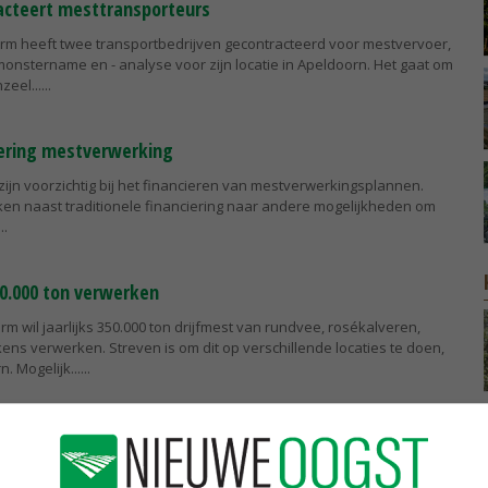
acteert mesttransporteurs
rm heeft twee transportbedrijven gecontracteerd voor mestvervoer,
 monstername en - analyse voor zijn locatie in Apeldoorn. Het gaat om
zeel...
iering mestverwerking
ijn voorzichtig bij het financieren van mestverwerkingsplannen.
ken naast traditionele financiering naar andere mogelijkheden om
0.000 ton verwerken
m wil jaarlijks 350.000 ton drijfmest van rundvee, rosékalveren,
ns verwerken. Streven is om dit op verschillende locaties te doen,
 Mogelijk...