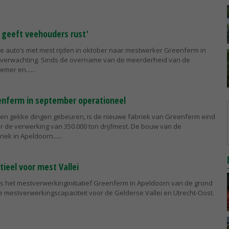
geeft veehouders rust'
te auto’s met mest rijden in oktober naar mestwerker Greenferm in
e verwachting. Sinds de overname van de meerderheid van de
emer en...
enferm in september operationeel
geen gekke dingen gebeuren, is de nieuwe fabriek van Greenferm eind
r de verwerking van 350.000 ton drijfmest. De bouw van de
ek in Apeldoorn...
ieel voor mest Vallei
als het mestverwerkinginitiatief Greenferm in Apeldoorn van de grond
e mestverwerkingscapaciteit voor de Gelderse Vallei en Utrecht-Oost.