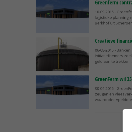
Greenferm contr
10-09-2015
- Greenfe
logistieke planning,
Berkhof uit Scherpen
Creatieve financ
06-08-2015
- Banken z
Initiatiefnemers zoe
geld aan te trekken.
GreenFerm wil 35
30-04-2015
- GreenFer
zeugen en vleesvarke
waaronder Apeldoorn.