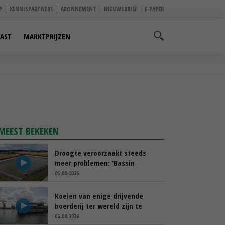
P
KENNISPARTNERS
ABONNEMENT
NIEUWSBRIEF
E-PAPER
AST
MARKTPRIJZEN
MEEST BEKEKEN
Droogte veroorzaakt steeds
meer problemen: ‘Bassin
afgelopen week al leeg’
06-08-2026
Koeien van enige drijvende
boerderij ter wereld zijn te
koop
06-08-2026