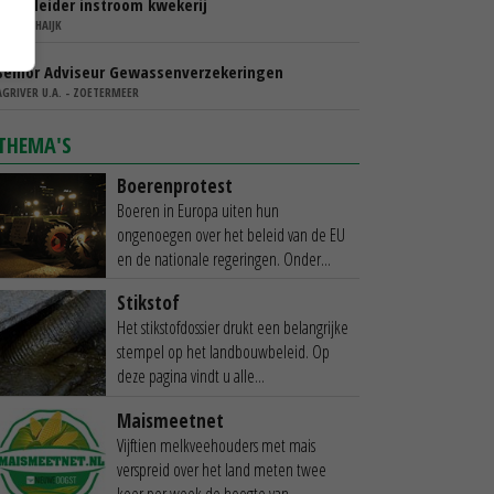
Teamleider instroom kwekerij
IBN - SCHAIJK
Senior Adviseur Gewassenverzekeringen
AGRIVER U.A. - ZOETERMEER
THEMA'S
Boerenprotest
Boeren in Europa uiten hun
ongenoegen over het beleid van de EU
en de nationale regeringen. Onder...
Stikstof
Het stikstofdossier drukt een belangrijke
stempel op het landbouwbeleid. Op
deze pagina vindt u alle...
Maismeetnet
Vijftien melkveehouders met mais
verspreid over het land meten twee
keer per week de hoogte van...