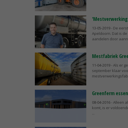
'Mestverwerking 
13-05-2019
- De eers
Apeldoorn. Dat is d
aandelen door aann
Mestfabriek Gre
11-04-2019
- Als er 
september klaar voo
mestverwerkingsfabri
Greenferm essent
08-04-2016
- Alleen 
komt, is er voldoend