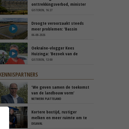
onttrekkingsverbod, minister
spreekt van ‘ondernemersrisico’
GISTEREN, 16:27
Droogte veroorzaakt steeds
meer problemen: ‘Bassin
afgelopen week al leeg’
06-08-2026
Oekraïne-vlogger Kees
Huizinga: ‘Bezoek van de
ambassade mag zelf groente
GISTEREN, 12:00
plukken’
KENNISPARTNERS
‘We geven samen de toekomst
van de landbouw vorm’
NETWERK PLATTELAND
Kortere boxtijd, rustiger
melken en meer ruimte om te
blijven weiden
DELAVAL