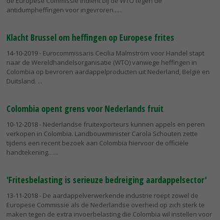
de Europese Commissie indient bij de WTO tegen de
antidumpheffingen voor ingevroren...
Klacht Brussel om heffingen op Europese frites
14-10-2019
- Eurocommissaris Cecilia Malmström voor Handel stapt
naar de Wereldhandelsorganisatie (WTO) vanwege heffingen in
Colombia op bevroren aardappelproducten uit Nederland, België en
Duitsland.
Colombia opent grens voor Nederlands fruit
10-12-2018
- Nederlandse fruitexporteurs kunnen appels en peren
verkopen in Colombia. Landbouwminister Carola Schouten zette
tijdens een recent bezoek aan Colombia hiervoor de officiële
handtekening....
'Fritesbelasting is serieuze bedreiging aardappelsector'
13-11-2018
- De aardappelverwerkende industrie roept zowel de
Europese Commissie als de Nederlandse overheid op zich sterk te
maken tegen de extra invoerbelasting die Colombia wil instellen voor