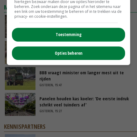
hiertegen bezwaar maken door uw opties hieronder te
MEEST GELEZEN
beheren. Zoek onderaan deze pagina of in het sitemenu naar
een link om uw toestemming te beheren of in te trekken via de
privacy- en cookie-instellingen.
Eerste proefrooiing Fontane wijst op grote
achterstand
GISTEREN, 09:35
Toestemming
Nijpend geldtekort treft vleesvarkenshouders
Opties beheren
GISTEREN, 13:14
BBB vraagt minister om langer mest uit te
rijden
GISTEREN, 15:47
Panelen houden kas koeler: ‘De eerste indruk
schrikt veel tuinders af’
GISTEREN, 15:27
KENNISPARTNERS