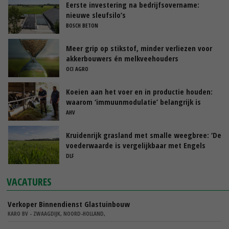
Eerste investering na bedrijfsovername:
nieuwe sleufsilo’s
BOSCH BETON
Meer grip op stikstof, minder verliezen voor
akkerbouwers én melkveehouders
OCI AGRO
Koeien aan het voer en in productie houden:
waarom ‘immuunmodulatie’ belangrijk is
tijdens de transitieperiode
AHV
Kruidenrijk grasland met smalle weegbree: ‘De
voederwaarde is vergelijkbaar met Engels
raaigras’
DLF
VACATURES
Verkoper Binnendienst Glastuinbouw
KARO BV - ZWAAGDIJK, NOORD-HOLLAND,