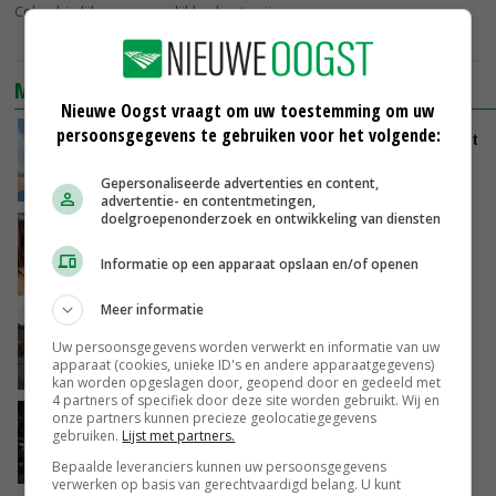
Colombia lijken er mogelijkheden te zijn.
MEEST BEKEKEN
Nieuwe Oogst vraagt om uw toestemming om uw
persoonsgegevens te gebruiken voor het volgende:
Oekraïne-vlogger Kees Huizinga: ‘Tarwe wordt
geperst, koeien hebben stro nodig’
Gepersonaliseerde advertenties en content,
31-07-2026
advertentie- en contentmetingen,
doelgroepenonderzoek en ontwikkeling van diensten
Danique in Canada: ‘Superveel schik gehad
tijdens stage’
Informatie op een apparaat opslaan en/of openen
04-08-2026
Meer informatie
POAH!: Fendt 1042
Uw persoonsgegevens worden verwerkt en informatie van uw
apparaat (cookies, unieke ID's en andere apparaatgegevens)
01-08-2026
kan worden opgeslagen door, geopend door en gedeeld met
4 partners of specifiek door deze site worden gebruikt. Wij en
onze partners kunnen precieze geolocatiegegevens
‘Stikstofbrief hoeft niet van tafel, maar moet
gebruiken.
Lijst met partners.
wel worden aangepast’
31-07-2026
Bepaalde leveranciers kunnen uw persoonsgegevens
verwerken op basis van gerechtvaardigd belang. U kunt