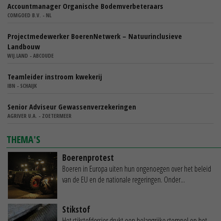
Accountmanager Organische Bodemverbeteraars
COMGOED B.V. - NL
Projectmedewerker BoerenNetwerk – Natuurinclusieve
Landbouw
WIJ.LAND - ABCOUDE
Teamleider instroom kwekerij
IBN - SCHAIJK
Senior Adviseur Gewassenverzekeringen
AGRIVER U.A. - ZOETERMEER
THEMA'S
Boerenprotest
Boeren in Europa uiten hun ongenoegen over het beleid
van de EU en de nationale regeringen. Onder...
Stikstof
Het stikstofdossier drukt een belangrijke stempel op het