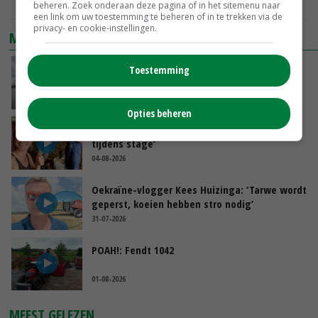
beheren. Zoek onderaan deze pagina of in het sitemenu naar
een link om uw toestemming te beheren of in te trekken via de
privacy- en cookie-instellingen.
MEEST BEKEKEN
Koeien van enige drijvende boerderij ter
Toestemming
wereld zijn te koop
GISTEREN, 12:00
Opties beheren
Danique in Canada: ‘Superveel schik gehad
tijdens stage’
04-08-2026
Oekraïne-vlogger Kees Huizinga: ‘Tarwe wordt
geperst, koeien hebben stro nodig’
31-07-2026
POAH!: Fendt 1042
01-08-2026
MEEST GELEZEN