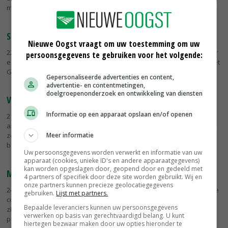
meldt TCT...
Spuitzones Maasdriel lijken wassen neus
Nieuwe Oogst vraagt om uw toestemming om uw
22-04-2021
- Bij toepassing van driftarme spuitdoppen of wanneer er
persoonsgegevens te gebruiken voor het volgende:
een windsingel om de fruitboomgaard staat, hoeven fruittelers in het
Gelderse Maasdriel geen spuitvrije zone van 50 meter aan te...
Gepersonaliseerde advertenties en content,
advertentie- en contentmetingen,
doelgroepenonderzoek en ontwikkeling van diensten
Voedselbosboomgaard als rendabel alternatief
Informatie op een apparaat opslaan en/of openen
21-09-2020
- 25 voedselbossen rondom Gelderse steden, is de
ambitie van ondernemers Frank de Gram en Joke Feenstra. In Weurt
Meer informatie
zetten ze met de overname van een perenboomgaard een
belangrijke stap. Aan...
Uw persoonsgegevens worden verwerkt en informatie van uw
apparaat (cookies, unieke ID's en andere apparaatgegevens)
kan worden opgeslagen door, geopend door en gedeeld met
Mest uit de vrijloopstal naar de boomgaard
4 partners of specifiek door deze site worden gebruikt. Wij en
onze partners kunnen precieze geolocatiegegevens
24-07-2018
- Melkveehouders met een vrijloopstal willen hun dierlijke
gebruiken.
Lijst met partners.
compost een nieuwe, waardevolle bestemming geven. Fruittelers
Bepaalde leveranciers kunnen uw persoonsgegevens
zitten te springen om 'mooie meststoffen'. Samen proberen ze de
verwerken op basis van gerechtvaardigd belang. U kunt
puzzel...
hiertegen bezwaar maken door uw opties hieronder te