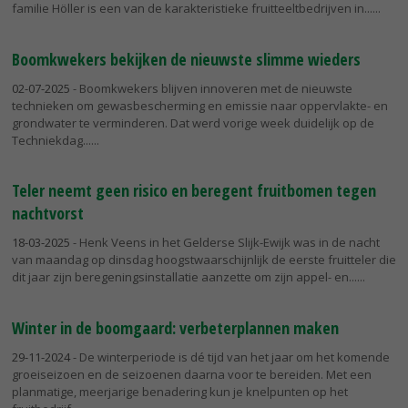
familie Höller is een van de karakteristieke fruitteeltbedrijven in...
Boomkwekers bekijken de nieuwste slimme wieders
02-07-2025
- Boomkwekers blijven innoveren met de nieuwste
technieken om gewasbescherming en emissie naar oppervlakte- en
grondwater te verminderen. Dat werd vorige week duidelijk op de
Techniekdag...
Teler neemt geen risico en beregent fruitbomen tegen
nachtvorst
18-03-2025
- Henk Veens in het Gelderse Slijk-Ewijk was in de nacht
van maandag op dinsdag hoogstwaarschijnlijk de eerste fruitteler die
dit jaar zijn beregeningsinstallatie aanzette om zijn appel- en...
Winter in de boomgaard: verbeterplannen maken
29-11-2024
- De winterperiode is dé tijd van het jaar om het komende
groeiseizoen en de seizoenen daarna voor te bereiden. Met een
planmatige, meerjarige benadering kun je knelpunten op het