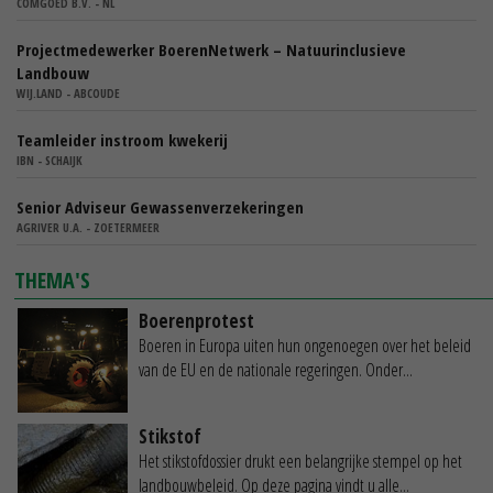
COMGOED B.V. - NL
Projectmedewerker BoerenNetwerk – Natuurinclusieve
Landbouw
WIJ.LAND - ABCOUDE
Teamleider instroom kwekerij
IBN - SCHAIJK
Senior Adviseur Gewassenverzekeringen
AGRIVER U.A. - ZOETERMEER
THEMA'S
Boerenprotest
Boeren in Europa uiten hun ongenoegen over het beleid
van de EU en de nationale regeringen. Onder...
Stikstof
Het stikstofdossier drukt een belangrijke stempel op het
landbouwbeleid. Op deze pagina vindt u alle...