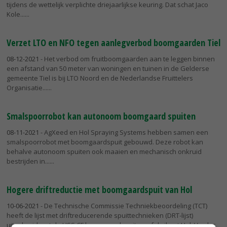
tijdens de wettelijk verplichte driejaarlijkse keuring. Dat schat Jaco
Kole...
Verzet LTO en NFO tegen aanlegverbod boomgaarden Tiel
08-12-2021
- Het verbod om fruitboomgaarden aan te leggen binnen
een afstand van 50 meter van woningen en tuinen in de Gelderse
gemeente Tiel is bij LTO Noord en de Nederlandse Fruittelers
Organisatie...
Smalspoorrobot kan autonoom boomgaard spuiten
08-11-2021
- AgXeed en Hol Spraying Systems hebben samen een
smalspoorrobot met boomgaardspuit gebouwd. Deze robot kan
behalve autonoom spuiten ook maaien en mechanisch onkruid
bestrijden in...
Hogere driftreductie met boomgaardspuit van Hol
10-06-2021
- De Technische Commissie Techniekbeoordeling (TCT)
heeft de lijst met driftreducerende spuittechnieken (DRT-lijst)
uitgebreid met de HSS CF boomgaardspuit van fabrikant Hol. Verder