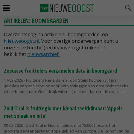
ARTIKELEN: BOOMGAARDEN
Overzichtspagina artikelen: 'boomgaarden' op
Nieuweoogst.nl
.
Voor overige onderwerpen kunt u
onze zoekfunctie (rechtsboven) gebruiken of
bekijk het
nieuwsarchief
.
Zeeuwse fruittelers verzamelen data in boomgaard
17-03-2026
- Fruittelers René Bal en Toon Steijn kochten vijf jaar
geleden een basisstation voor het vastleggen van data rechtstreeks
uit de boomgaard. Geleidelijk willen zij met die data en de reactie...
Zuid-Tirol is fruitregio met ideaal teeltklimaat: 'Appels
met smaak en bite'
09-02-2026
- Zuid-Tirol in Noord-Italië is met 18.000 hectare het
grootste aaneengesloten appelgebied van Europa. De Judhof van de