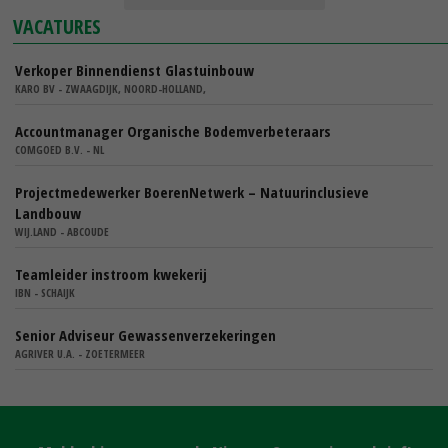
VACATURES
Verkoper Binnendienst Glastuinbouw
KARO BV - ZWAAGDIJK, NOORD-HOLLAND,
Accountmanager Organische Bodemverbeteraars
COMGOED B.V. - NL
Projectmedewerker BoerenNetwerk – Natuurinclusieve
Landbouw
WIJ.LAND - ABCOUDE
Teamleider instroom kwekerij
IBN - SCHAIJK
Senior Adviseur Gewassenverzekeringen
AGRIVER U.A. - ZOETERMEER