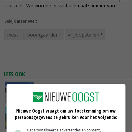
fruitteelt. We worden er vast allemaal slimmer van.'
Bekijk meer over:
mest
boomgaarden
vrijloopstallen
LEES OOK
'Pluimveemest geen afval, maar
waardevolle meststof'
18-07-2018
Nieuwe Oogst vraagt om uw toestemming om uw
NVWA doet inval bij mestverwerker Fleringen
persoonsgegevens te gebruiken voor het volgende:
17-07-2018
Gepersonaliseerde advertenties en content,