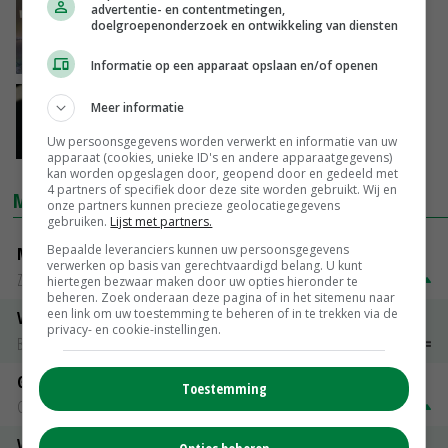
advertentie- en contentmetingen,
Kiwa reikt eerste certificaten reinigen
doelgroepenonderzoek en ontwikkeling van diensten
mestopslag uit
10-07-2018
Informatie op een apparaat opslaan en/of openen
'We richten ons niet op de plant, maar op de
Meer informatie
bodem'
Uw persoonsgegevens worden verwerkt en informatie van uw
05-07-2018
apparaat (cookies, unieke ID's en andere apparaatgegevens)
kan worden opgeslagen door, geopend door en gedeeld met
4 partners of specifiek door deze site worden gebruikt. Wij en
MARKTPRIJZEN
onze partners kunnen precieze geolocatiegegevens
gebruiken.
Lijst met partners.
Bepaalde leveranciers kunnen uw persoonsgegevens
Magere melkpoeder
verwerken op basis van gerechtvaardigd belang. U kunt
Zuivel NL
€ 269,00
€ 7,00
hiertegen bezwaar maken door uw opties hieronder te
beheren. Zoek onderaan deze pagina of in het sitemenu naar
een link om uw toestemming te beheren of in te trekken via de
Vleeskuikens 2001-2600 gr
privacy- en cookie-instellingen.
Barneveld
€ 1,09
~
€ 1,11
Gerst
Toestemming
Groningen
€ 197,00
€ 2,00
Volle melkpoeder