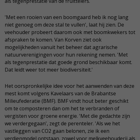
als tegenprestatie van de fruittelers.
'Met een rooien van een boomgaard heb ik nog lang
niet genoeg om deze stal te vullen', laat hij zien. De
veehouder probeert daarom ook met boomkwekers tot
afspraken te komen. Van Korven ziet ook
mogelijkheden vanuit het beheer dat agrarische
natuurverenigingen voor hun rekening nemen. 'Met
als tegenprestatie dat goede grond beschikbaar komt.
Dat leidt weer tot meer biodiversiteit.'
Het oorspronkelijke idee voor het aanwenden van deze
mest komt volgens Kavelaars van de Brabantse
Milieufederatie (BMF). BMF vindt hout beter geschikt
om te composteren dan om het te verbranden of
vergisten voor groene energie. 'Met die gedachte zijn
we verdergegaan', zegt de perenteler. 'Als we het
vastleggen van CO2 gaan belonen, zie ik een
verdienmodel ontstaan, zowel voor melkveehouderij als