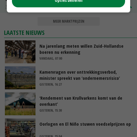
Opties beheren
Zuivel NL
€ 345,00
€ 20,00
MEER MARKTPRIJZEN
LAATSTE NIEUWS
Na jarenlang meten willen Zuid-Hollandse
boeren nu erkenning
VANDAAG, 07:00
Kamervragen over onttrekkingsverbod,
minister spreekt van ‘ondernemersrisico’
GISTEREN, 16:27
‘Rendement van Krullvarkens komt van de
overkant’
GISTEREN, 15:30
Oorlogen en El Niño stuwen voedselprijzen op
GISTEREN, 15:04