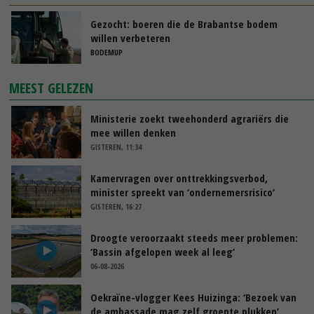
Gezocht: boeren die de Brabantse bodem
willen verbeteren
BODEMUP
MEEST GELEZEN
Ministerie zoekt tweehonderd agrariërs die
mee willen denken
GISTEREN, 11:34
Kamervragen over onttrekkingsverbod,
minister spreekt van ‘ondernemersrisico’
GISTEREN, 16:27
Droogte veroorzaakt steeds meer problemen:
‘Bassin afgelopen week al leeg’
06-08-2026
Oekraïne-vlogger Kees Huizinga: ‘Bezoek van
de ambassade mag zelf groente plukken’