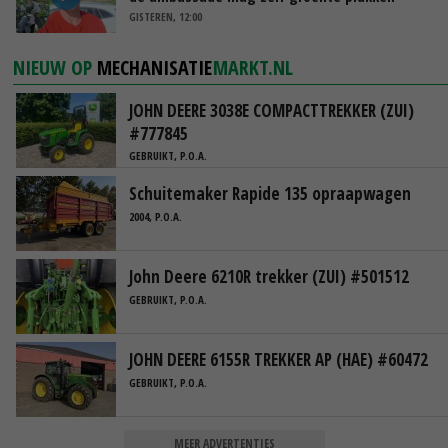
GISTEREN, 12:00
NIEUW OP
MECHANISATIE
MARKT.NL
JOHN DEERE 3038E COMPACTTREKKER (ZUI)
#777845
GEBRUIKT, P.O.A.
Schuitemaker Rapide 135 opraapwagen
2004, P.O.A.
John Deere 6210R trekker (ZUI) #501512
GEBRUIKT, P.O.A.
JOHN DEERE 6155R TREKKER AP (HAE) #60472
GEBRUIKT, P.O.A.
MEER ADVERTENTIES