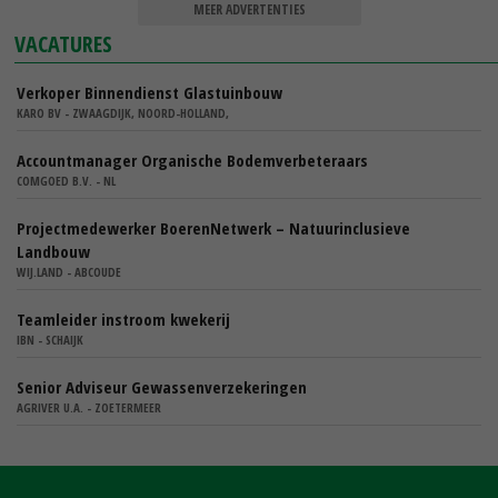
MEER ADVERTENTIES
VACATURES
Verkoper Binnendienst Glastuinbouw
KARO BV - ZWAAGDIJK, NOORD-HOLLAND,
Accountmanager Organische Bodemverbeteraars
COMGOED B.V. - NL
Projectmedewerker BoerenNetwerk – Natuurinclusieve
Landbouw
WIJ.LAND - ABCOUDE
Teamleider instroom kwekerij
IBN - SCHAIJK
Senior Adviseur Gewassenverzekeringen
AGRIVER U.A. - ZOETERMEER