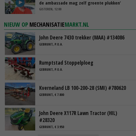
de ambassade mag zelf groente plukken’
GISTEREN, 12:00
NIEUW OP
MECHANISATIE
MARKT.NL
John Deere 7430 trekker (MAA) #134086
GEBRUIKT, P.O.A.
Rumptstad Stoppelploeg
GEBRUIKT, P.O.A.
Kverneland LB 100-200-28 (SMI) #780620
GEBRUIKT, € 7.800
John Deere X117R Lawn Tractor (HIL)
#28320
GEBRUIKT, € 3.950