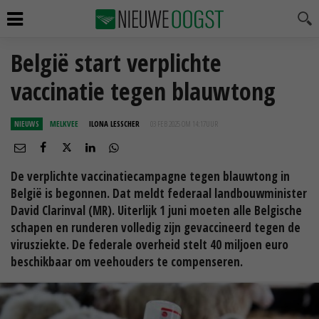
België start verplichte
vaccinatie tegen blauwtong
NIEUWS
MELKVEE
ILONA LESSCHER
03 FEB 2025 OM 14:17
UUR
De verplichte vaccinatiecampagne tegen blauwtong in
België is begonnen. Dat meldt federaal landbouwminister
David Clarinval (MR). Uiterlijk 1 juni moeten alle Belgische
schapen en runderen volledig zijn gevaccineerd tegen de
virusziekte. De federale overheid stelt 40 miljoen euro
beschikbaar om veehouders te compenseren.