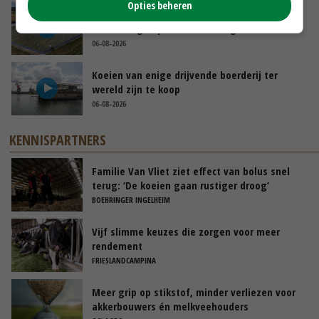
Opties beheren
Droogte veroorzaakt steeds meer problemen:
‘Bassin afgelopen week al leeg’
06-08-2026
Koeien van enige drijvende boerderij ter
wereld zijn te koop
06-08-2026
KENNISPARTNERS
Familie Van Vliet ziet effect van bolus snel
terug: ‘De koeien gaan rustiger droog’
BOEHRINGER INGELHEIM
Vijf slimme keuzes die zorgen voor meer
rendement
FRIESLANDCAMPINA
Meer grip op stikstof, minder verliezen voor
akkerbouwers én melkveehouders