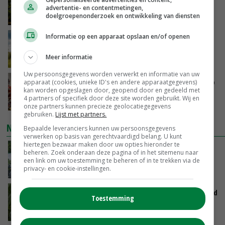
minister spreekt van ‘ondernemersrisico’
advertentie- en contentmetingen,
doelgroepenonderzoek en ontwikkeling van diensten
GISTEREN, 16:27
Informatie op een apparaat opslaan en/of openen
‘Rendement van Krullvarkens komt van de
overkant’
Meer informatie
GISTEREN, 15:30
Uw persoonsgegevens worden verwerkt en informatie van uw
Oorlogen en El Niño stuwen voedselprijzen op
apparaat (cookies, unieke ID's en andere apparaatgegevens)
kan worden opgeslagen door, geopend door en gedeeld met
4 partners of specifiek door deze site worden gebruikt. Wij en
GISTEREN, 15:04
onze partners kunnen precieze geolocatiegegevens
gebruiken.
Lijst met partners.
NIEUWSTE VIDEO'S
Bepaalde leveranciers kunnen uw persoonsgegevens
verwerken op basis van gerechtvaardigd belang. U kunt
hiertegen bezwaar maken door uw opties hieronder te
Oekraïne-vlogger Kees Huizinga: ‘Bezoek van
beheren. Zoek onderaan deze pagina of in het sitemenu naar
de ambassade mag zelf groente plukken’
een link om uw toestemming te beheren of in te trekken via de
privacy- en cookie-instellingen.
GISTEREN, 12:00
Limburgse mais van Frijns doet het verrassend
Toestemming
goed
GISTEREN, 10:00