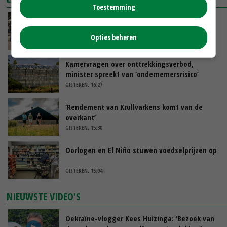
Toestemming
Na jarenlang meten willen Zuid-Hollandse
boeren nu erkenning
Opties beheren
VANDAAG, 07:00
Kamervragen over onttrekkingsverbod,
minister spreekt van ‘ondernemersrisico’
GISTEREN, 16:27
‘Rendement van Krullvarkens komt van de
overkant’
GISTEREN, 15:30
Oorlogen en El Niño stuwen voedselprijzen op
GISTEREN, 15:04
NIEUWSTE VIDEO'S
Oekraïne-vlogger Kees Huizinga: ‘Bezoek van