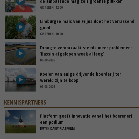
de ambassade mag zelf groente plukken’
GISTEREN, 12:00
Limburgse mais van Frijns doet het verrassend
goed
GISTEREN, 10:00
Droogte veroorzaakt steeds meer problemen:
‘Bassin afgelopen week al leeg’
06-08-2026
Koeien van enige drijvende boerderij ter
wereld zijn te koop
06-08-2026
KENNISPARTNERS
Platform geeft innovatie vanaf het boerenerf
een podium
DUTCH DAIRY PLATFORM