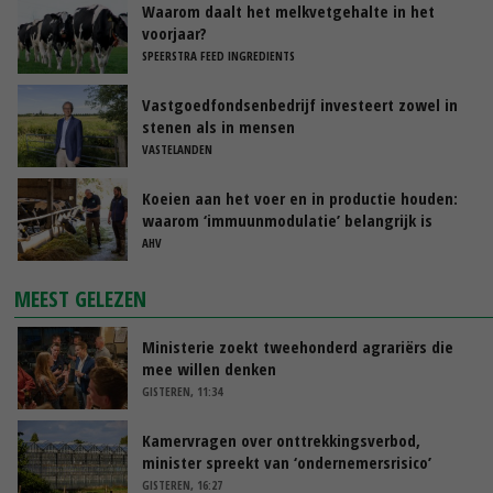
Waarom daalt het melkvetgehalte in het
voorjaar?
SPEERSTRA FEED INGREDIENTS
Vastgoedfondsenbedrijf investeert zowel in
stenen als in mensen
VASTELANDEN
Koeien aan het voer en in productie houden:
waarom ‘immuunmodulatie’ belangrijk is
tijdens de transitieperiode
AHV
MEEST GELEZEN
Ministerie zoekt tweehonderd agrariërs die
mee willen denken
GISTEREN, 11:34
Kamervragen over onttrekkingsverbod,
minister spreekt van ‘ondernemersrisico’
GISTEREN, 16:27