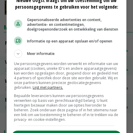
Nieuwe Oogst vraagt om uw toestemming om uw
de lift
persoonsgegevens te gebruiken voor het volgende:
07-06-2024
Gepersonaliseerde advertenties en content,
advertentie- en contentmetingen,
MARKTPRIJZEN
doelgroepenonderzoek en ontwikkeling van diensten
Informatie op een apparaat opslaan en/of openen
Magere melkpoeder
Zuivel weekprijzen
€ 269,00
€ 7,00
Meer informatie
Volle melkpoeder
Uw persoonsgegevens worden verwerkt en informatie van uw
apparaat (cookies, unieke ID's en andere apparaatgegevens)
Zuivel weekprijzen
€ 345,00
€ 20,00
kan worden opgeslagen door, geopend door en gedeeld met
4 partners of specifiek door deze site worden gebruikt. Wij en
Weipoeder
onze partners kunnen precieze geolocatiegegevens
gebruiken.
Lijst met partners.
Zuivel weekprijzen
€ 134,00
€ 0,00
Bepaalde leveranciers kunnen uw persoonsgegevens
Boeren Gouda 12 kg
verwerken op basis van gerechtvaardigd belang. U kunt
hiertegen bezwaar maken door uw opties hieronder te
Boerenkaas
€ 6,05
€ 0,00
beheren. Zoek onderaan deze pagina of in het sitemenu naar
een link om uw toestemming te beheren of in te trekken via de
privacy- en cookie-instellingen.
MEER MARKTPRIJZEN
LAATSTE NIEUWS