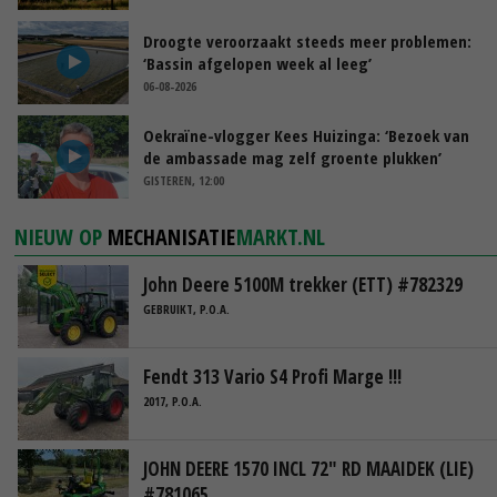
Droogte veroorzaakt steeds meer problemen:
‘Bassin afgelopen week al leeg’
06-08-2026
Oekraïne-vlogger Kees Huizinga: ‘Bezoek van
de ambassade mag zelf groente plukken’
GISTEREN, 12:00
NIEUW OP
MECHANISATIE
MARKT.NL
John Deere 5100M trekker (ETT) #782329
GEBRUIKT, P.O.A.
Fendt 313 Vario S4 Profi Marge !!!
2017, P.O.A.
JOHN DEERE 1570 INCL 72" RD MAAIDEK (LIE)
#781065