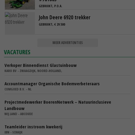
GEBRUIKT, P.O.A.
John Deere 6920 trekker
GEBRUIKT, € 29.500
MEER ADVERTENTIES
VACATURES
Verkoper Binnendienst Glastuinbouw
KARO BV - ZWAAGDIJK, NOORD-HOLLAND,
Accountmanager Organische Bodemverbeteraars
COMGOED B.V. - NL
Projectmedewerker BoerenNetwerk – Natuurinclusieve
Landbouw
WIJ.LAND - ABCOUDE
Teamleider instroom kwekerij
IBN - SCHAIJK