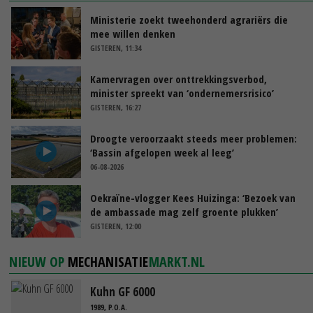
Ministerie zoekt tweehonderd agrariërs die
mee willen denken
GISTEREN, 11:34
Kamervragen over onttrekkingsverbod,
minister spreekt van ‘ondernemersrisico’
GISTEREN, 16:27
Droogte veroorzaakt steeds meer problemen:
‘Bassin afgelopen week al leeg’
06-08-2026
Oekraïne-vlogger Kees Huizinga: ‘Bezoek van
de ambassade mag zelf groente plukken’
GISTEREN, 12:00
NIEUW OP
MECHANISATIE
MARKT.NL
Kuhn GF 6000
1989, P.O.A.