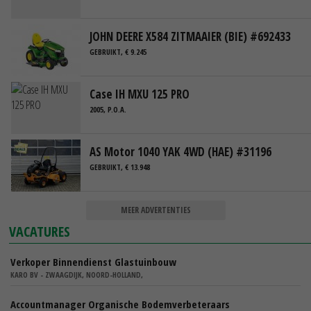
JOHN DEERE X584 ZITMAAIER (BIE) #692433
GEBRUIKT, € 9.245
Case IH MXU 125 PRO
2005, P.O.A.
AS Motor 1040 YAK 4WD (HAE) #31196
GEBRUIKT, € 13.948
MEER ADVERTENTIES
VACATURES
Verkoper Binnendienst Glastuinbouw
KARO BV - ZWAAGDIJK, NOORD-HOLLAND,
Accountmanager Organische Bodemverbeteraars