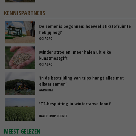
KENNISPARTNERS
De zomer is begonnen: hoeveel stikstofruimte
heb jij nog?
OCI AGRO
Minder strooien, meer halen uit elke
kunstmestgift
OCI AGRO
‘In de bestrijding van trips hangt alles met
elkaar samen’
AGRIFIRM
'T2-bespuiting in wintertarwe loont'
BAYER CROP SCIENCE
MEEST GELEZEN