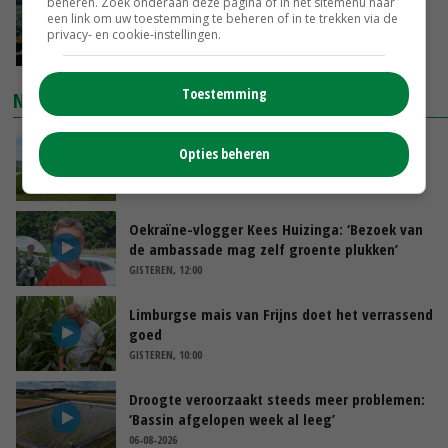
beheren. Zoek onderaan deze pagina of in het sitemenu naar
‘Cijfer jezelf niet weg en doe vooral ook waar
een link om uw toestemming te beheren of in te trekken via de
je gelukkig van wordt’
privacy- en cookie-instellingen.
VANDAAG, 13:31
Toestemming
NIEUWSTE VIDEO'S
POAH!: John Deere 7730
Opties beheren
VANDAAG, 10:00
Oekraïne-vlogger Kees Huizinga: ‘Bezoek van
de ambassade mag zelf groente plukken’
GISTEREN, 12:00
Limburgse mais van Frijns doet het verrassend
goed
GISTEREN, 10:00
Droogte veroorzaakt steeds meer problemen:
‘Bassin afgelopen week al leeg’
06-08-2026