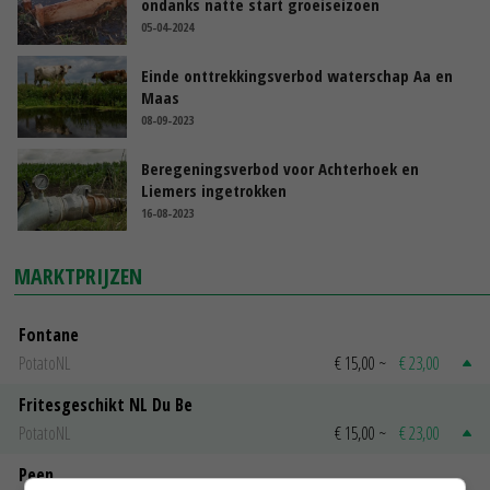
ondanks natte start groeiseizoen
05-04-2024
Einde onttrekkingsverbod waterschap Aa en
Maas
08-09-2023
Beregeningsverbod voor Achterhoek en
Liemers ingetrokken
16-08-2023
MARKTPRIJZEN
Fontane
PotatoNL
€ 15,00
~
€ 23,00
Fritesgeschikt NL Du Be
PotatoNL
€ 15,00
~
€ 23,00
Peen