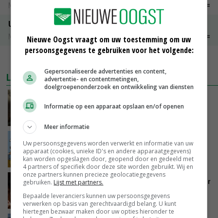
Noteringen
€ 26,00
~
€ 33,00
Uien Middenmeer Geel 30-60% grof
Noteringen
€ 0,00
~
€ 0,00
Nieuwe Oogst vraagt om uw toestemming om uw
persoonsgegevens te gebruiken voor het volgende:
MEER MARKTPRIJZEN
Gepersonaliseerde advertenties en content,
LAATSTE NIEUWS
advertentie- en contentmetingen,
doelgroepenonderzoek en ontwikkeling van diensten
‘Samenwerking A-ware en Amalthea gaat
Informatie op een apparaat opslaan en/of openen
zorgen voor meer balans’
VANDAAG, 16:01
Meer informatie
Internationale vraag naar geitenzuivel blijft
Uw persoonsgegevens worden verwerkt en informatie van uw
groot: Nederland in Europese top
apparaat (cookies, unieke ID's en andere apparaatgegevens)
kan worden opgeslagen door, geopend door en gedeeld met
VANDAAG, 15:33
4 partners of specifiek door deze site worden gebruikt. Wij en
onze partners kunnen precieze geolocatiegegevens
Vlaamse varkensstapel krimpt, pluimveesector
gebruiken.
Lijst met partners.
groeit door schaalvergroting
Bepaalde leveranciers kunnen uw persoonsgegevens
VANDAAG, 15:20
verwerken op basis van gerechtvaardigd belang. U kunt
hiertegen bezwaar maken door uw opties hieronder te