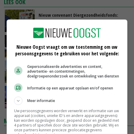
LEES OOK
Nieuw convenant Diergezondheidsfonds:
sector gaat bestrijdingskosten meebetalen
27-04-2024
Rekenkamer negatief over kosten en aanpak
vogelgriep
Nieuwe Oogst vraagt om uw toestemming om uw
persoonsgegevens te gebruiken voor het volgende:
15-06-2023
Belgisch gezondheidsfonds vergoedt
Gepersonaliseerde advertenties en content,
advertentie- en contentmetingen,
botulisme onder drachtige vaarzen
doelgroepenonderzoek en ontwikkeling van diensten
12-01-2023
Informatie op een apparaat opslaan en/of openen
Minister houdt slag om de arm bij weren
pluimveebedrijf
Meer informatie
09-11-2022
Uw persoonsgegevens worden verwerkt en informatie van uw
apparaat (cookies, unieke ID's en andere apparaatgegevens)
MARKTPRIJZEN
kan worden opgeslagen door, geopend door en gedeeld met
4 partners of specifiek door deze site worden gebruikt. Wij en
onze partners kunnen precieze geolocatiegegevens