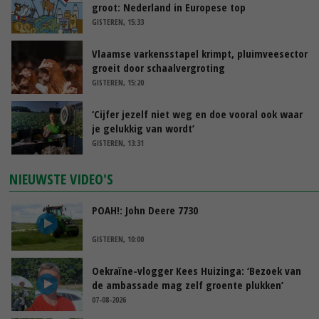
groot: Nederland in Europese top
GISTEREN, 15:33
Vlaamse varkensstapel krimpt, pluimveesector
groeit door schaalvergroting
GISTEREN, 15:20
‘Cijfer jezelf niet weg en doe vooral ook waar
je gelukkig van wordt’
GISTEREN, 13:31
NIEUWSTE VIDEO'S
POAH!: John Deere 7730
GISTEREN, 10:00
Oekraïne-vlogger Kees Huizinga: ‘Bezoek van
de ambassade mag zelf groente plukken’
07-08-2026