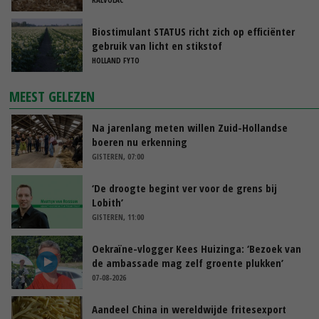
Biostimulant STATUS richt zich op efficiënter
gebruik van licht en stikstof
HOLLAND FYTO
MEEST GELEZEN
Na jarenlang meten willen Zuid-Hollandse
boeren nu erkenning
GISTEREN, 07:00
‘De droogte begint ver voor de grens bij
Lobith’
GISTEREN, 11:00
Oekraïne-vlogger Kees Huizinga: ‘Bezoek van
de ambassade mag zelf groente plukken’
07-08-2026
Aandeel China in wereldwijde fritesexport