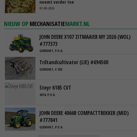
neemt verder toe
07-08-2026
NIEUW OP
MECHANISATIE
MARKT.NL
JOHN DEERE X107 ZITMAAIER MY 2026 (WOL)
#777373
GEBRUIKT, P.O.A.
Triltandcultivator (LIE) #694500
GEBRUIKT, € 250
Steyr 6185 CVT
2014, P.O.A.
JOHN DEERE 4066R COMPACTTREKKER (MID)
#777841
GEBRUIKT, P.O.A.