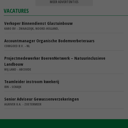
MEER ADVERTENTIES
VACATURES
Verkoper Binnendienst Glastuinbouw
KARO BV - ZWAAGDIJK, NOORD-HOLLAND,
Accountmanager Organische Bodemverbeteraars
COMGOED B.V. - NL
Projectmedewerker BoerenNetwerk – Natuurinclusieve
Landbouw
WIJ.LAND - ABCOUDE
Teamleider instroom kwekerij
IBN - SCHAIJK
Senior Adviseur Gewassenverzekeringen
AGRIVER U.A. - ZOETERMEER