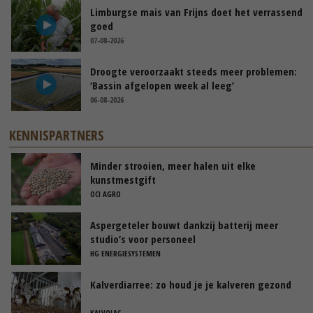
Limburgse mais van Frijns doet het verrassend
goed
07-08-2026
Droogte veroorzaakt steeds meer problemen:
‘Bassin afgelopen week al leeg’
06-08-2026
KENNISPARTNERS
Minder strooien, meer halen uit elke
kunstmestgift
OCI AGRO
Aspergeteler bouwt dankzij batterij meer
studio’s voor personeel
HG ENERGIESYSTEMEN
Kalverdiarree: zo houd je je kalveren gezond
KALVOLAC