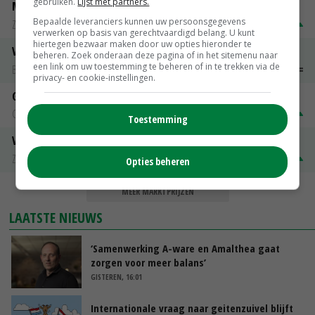
gebruiken.
Lijst met partners.
Magere melkpoeder
Bepaalde leveranciers kunnen uw persoonsgegevens
Zuivel NL
€ 269,00
€ 7,00
verwerken op basis van gerechtvaardigd belang. U kunt
hiertegen bezwaar maken door uw opties hieronder te
Vleeskuikens 2001-2600 gr
beheren. Zoek onderaan deze pagina of in het sitemenu naar
een link om uw toestemming te beheren of in te trekken via de
Barneveld
€ 1,09
~
€ 1,11
privacy- en cookie-instellingen.
Gerst
Groningen
€ 197,00
€ 2,00
Toestemming
Volle melkpoeder
Zuivel NL
€ 345,00
€ 20,00
Opties beheren
MEER MARKTPRIJZEN
LAATSTE NIEUWS
‘Samenwerking A-ware en Amalthea gaat
zorgen voor meer balans’
GISTEREN, 16:01
Internationale vraag naar geitenzuivel blijft