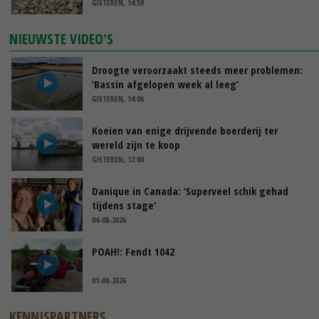
GISTEREN, 14:59
NIEUWSTE VIDEO'S
Droogte veroorzaakt steeds meer problemen:
‘Bassin afgelopen week al leeg’
GISTEREN, 14:06
Koeien van enige drijvende boerderij ter
wereld zijn te koop
GISTEREN, 12:00
Danique in Canada: ‘Superveel schik gehad
tijdens stage’
04-08-2026
POAH!: Fendt 1042
01-08-2026
KENNISPARTNERS