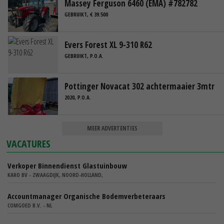
Massey Ferguson 6460 (EMA) #782782
GEBRUIKT, € 39.500
Evers Forest XL 9-310 R62
GEBRUIKT, P.O.A.
Pottinger Novacat 302 achtermaaier 3mtr
2020, P.O.A.
MEER ADVERTENTIES
VACATURES
Verkoper Binnendienst Glastuinbouw
KARO BV - ZWAAGDIJK, NOORD-HOLLAND,
Accountmanager Organische Bodemverbeteraars
COMGOED B.V. - NL