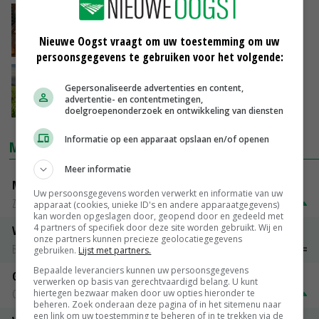
Studenten experimenteren met
natuurinclusieve bollenteelt
Nieuwe Oogst vraagt om uw toestemming om uw
23-02-2024
persoonsgegevens te gebruiken voor het volgende:
Noord-Hollandse kwekers werken aan
Gepersonaliseerde advertenties en content,
duurzamere bollenteelt
advertentie- en contentmetingen,
04-01-2024
doelgroepenonderzoek en ontwikkeling van diensten
Informatie op een apparaat opslaan en/of openen
MARKTPRIJZEN
Meer informatie
Magere melkpoeder
Uw persoonsgegevens worden verwerkt en informatie van uw
Zuivel NL
€ 269,00
€ 7,00
apparaat (cookies, unieke ID's en andere apparaatgegevens)
kan worden opgeslagen door, geopend door en gedeeld met
4 partners of specifiek door deze site worden gebruikt. Wij en
Vleeskuikens 2001-2600 gr
onze partners kunnen precieze geolocatiegegevens
Barneveld
€ 1,09
~
€ 1,11
gebruiken.
Lijst met partners.
Bepaalde leveranciers kunnen uw persoonsgegevens
Gerst
verwerken op basis van gerechtvaardigd belang. U kunt
Groningen
€ 197,00
€ 2,00
hiertegen bezwaar maken door uw opties hieronder te
beheren. Zoek onderaan deze pagina of in het sitemenu naar
een link om uw toestemming te beheren of in te trekken via de