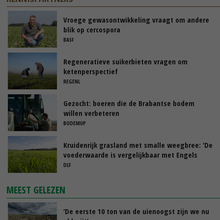
Vroege gewasontwikkeling vraagt om andere
blik op cercospora
BASF
Regeneratieve suikerbieten vragen om
ketenperspectief
REGENL
Gezocht: boeren die de Brabantse bodem
willen verbeteren
BODEMUP
Kruidenrijk grasland met smalle weegbree: ‘De
voederwaarde is vergelijkbaar met Engels
raaigras’
DLF
MEEST GELEZEN
‘De eerste 10 ton van de uienoogst zijn we nu