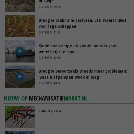
al kwijt’
GISTEREN, 09:28
Droogte raakt alle sectoren, LTO waarschuwt
voor lege schappen
GISTEREN, 11:05
Koeien van enige drijvende boerderij ter
wereld zijn te koop
GISTEREN, 12:00
Droogte veroorzaakt steeds meer problemen:
‘Bassin afgelopen week al leeg’
GISTEREN, 14:06
NIEUW OP
MECHANISATIE
MARKT.NL
GEBRUIKT, P.O.A.