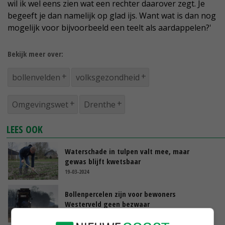
wil ik wel eens zien wat een rechter daarover zegt. Je
begeeft je dan namelijk op glad ijs. Want wat is dan nog
mogelijk voor bijvoorbeeld een teelt als aardappelen?'
Bekijk meer over:
bollenvelden
volksgezondheid
Omgevingswet
Drenthe
LEES OOK
Waterschade in tulpen valt mee, maar
gewas blijft kwetsbaar
19-03-2024
Bollenpercelen zijn voor bewoners
Westerveld geen bezwaar
11-03-2024