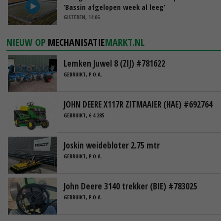
‘Bassin afgelopen week al leeg’
GISTEREN, 14:06
NIEUW OP
MECHANISATIE
MARKT.NL
Lemken Juwel 8 (ZIJ) #781622
GEBRUIKT, P.O.A.
JOHN DEERE X117R ZITMAAIER (HAE) #692764
GEBRUIKT, € 4.285
Joskin weidebloter 2.75 mtr
GEBRUIKT, P.O.A.
John Deere 3140 trekker (BIE) #783025
GEBRUIKT, P.O.A.