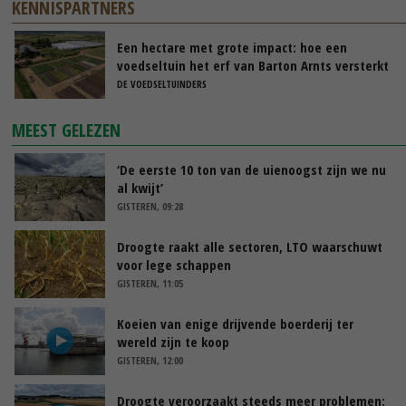
KENNISPARTNERS
Een hectare met grote impact: hoe een
voedseltuin het erf van Barton Arnts versterkt
DE VOEDSELTUINDERS
MEEST GELEZEN
‘De eerste 10 ton van de uienoogst zijn we nu
al kwijt’
GISTEREN, 09:28
Droogte raakt alle sectoren, LTO waarschuwt
voor lege schappen
GISTEREN, 11:05
Koeien van enige drijvende boerderij ter
wereld zijn te koop
GISTEREN, 12:00
Droogte veroorzaakt steeds meer problemen: