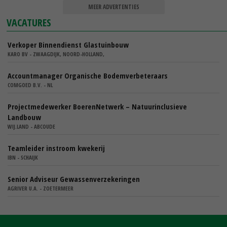
MEER ADVERTENTIES
VACATURES
Verkoper Binnendienst Glastuinbouw
KARO BV - ZWAAGDIJK, NOORD-HOLLAND,
Accountmanager Organische Bodemverbeteraars
COMGOED B.V. - NL
Projectmedewerker BoerenNetwerk – Natuurinclusieve
Landbouw
WIJ.LAND - ABCOUDE
Teamleider instroom kwekerij
IBN - SCHAIJK
Senior Adviseur Gewassenverzekeringen
AGRIVER U.A. - ZOETERMEER