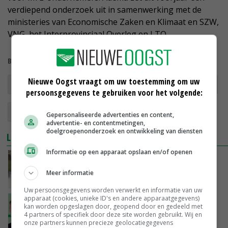
verdiepend onderzoek uit in samenwerking met de
ministeries van Economische Zaken en Klimaat en SZW,
VNG, het Interprovinciaal Overleg en LTO.
Bekijk meer over:
Nieuwe Oogst vraagt om uw toestemming om uw
multifunctionele landbouw
ruimtelijke ordening
persoonsgegevens te gebruiken voor het volgende:
kinderopvang
recreatie
Gepersonaliseerde advertenties en content,
advertentie- en contentmetingen,
doelgroepenonderzoek en ontwikkeling van diensten
LEES OOK
Informatie op een apparaat opslaan en/of openen
Melkveehouders in Peelstreek schakelen om
naar natuurinclusief
Meer informatie
02-03-2024
Uw persoonsgegevens worden verwerkt en informatie van uw
apparaat (cookies, unieke ID's en andere apparaatgegevens)
'Brede welvaart in de Vruchtbare Delta'
kan worden opgeslagen door, geopend door en gedeeld met
4 partners of specifiek door deze site worden gebruikt. Wij en
onze partners kunnen precieze geolocatiegegevens
23-02-2024