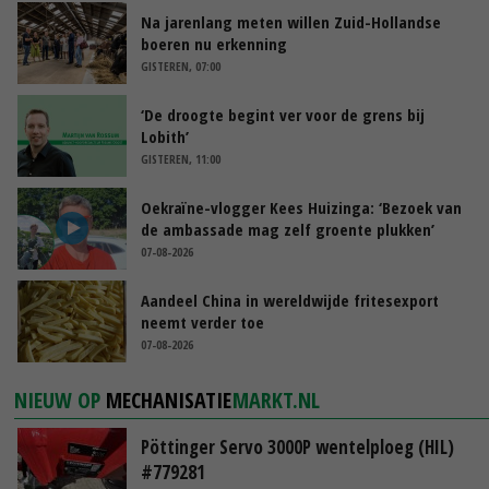
Na jarenlang meten willen Zuid-Hollandse
boeren nu erkenning
GISTEREN, 07:00
‘De droogte begint ver voor de grens bij
Lobith’
GISTEREN, 11:00
Oekraïne-vlogger Kees Huizinga: ‘Bezoek van
de ambassade mag zelf groente plukken’
07-08-2026
Aandeel China in wereldwijde fritesexport
neemt verder toe
07-08-2026
NIEUW OP
MECHANISATIE
MARKT.NL
Pöttinger Servo 3000P wentelploeg (HIL)
#779281