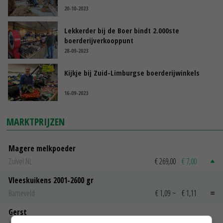
20-10-2023
Lekkerder bij de Boer bindt 2.000ste
boerderijverkooppunt
28-09-2023
Kijkje bij Zuid-Limburgse boerderijwinkels
16-09-2023
MARKTPRIJZEN
Magere melkpoeder
Zuivel NL
€ 269,00
€ 7,00
Vleeskuikens 2001-2600 gr
Barneveld
€ 1,09
~
€ 1,11
Gerst