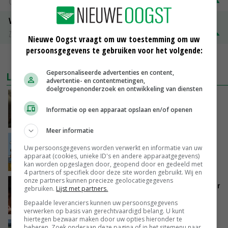
Groningen
€ 197,00
€ 2,00
Volle melkpoeder
Zuivel NL
€ 345,00
€ 20,00
Nieuwe Oogst vraagt om uw toestemming om uw
persoonsgegevens te gebruiken voor het volgende:
MEER MARKTPRIJZEN
Gepersonaliseerde advertenties en content,
LAATSTE NIEUWS
advertentie- en contentmetingen,
doelgroepenonderzoek en ontwikkeling van diensten
‘Samenwerking A-ware en Amalthea gaat
zorgen voor meer balans’
Informatie op een apparaat opslaan en/of openen
GISTEREN, 16:01
Meer informatie
Internationale vraag naar geitenzuivel blijft
Uw persoonsgegevens worden verwerkt en informatie van uw
groot: Nederland in Europese top
apparaat (cookies, unieke ID's en andere apparaatgegevens)
GISTEREN, 15:33
kan worden opgeslagen door, geopend door en gedeeld met
4 partners of specifiek door deze site worden gebruikt. Wij en
onze partners kunnen precieze geolocatiegegevens
Vlaamse varkensstapel krimpt, pluimveesector
gebruiken.
Lijst met partners.
groeit door schaalvergroting
Bepaalde leveranciers kunnen uw persoonsgegevens
GISTEREN, 15:20
verwerken op basis van gerechtvaardigd belang. U kunt
hiertegen bezwaar maken door uw opties hieronder te
beheren. Zoek onderaan deze pagina of in het sitemenu naar