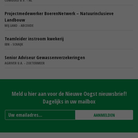
COMGOED B.V. - NL
Projectmedewerker BoerenNetwerk – Natuurinclusieve
Landbouw
WIJ.LAND - ABCOUDE
Teamleider instroom kwekerij
IBN - SCHAIJK
Senior Adviseur Gewassenverzekeringen
AGRIVER U.A. - ZOETERMEER
Meld u hier aan voor de Nieuwe Oogst nieuwsbrief!
Dagelijks in uw mailbox
AANMELDEN