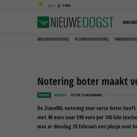
0 MM
20,3
NIEUW
MELKVEEHOUDERIJ
PLUIMVEEHOUDERIJ
VARKENSHOU
Notering boter maakt 
NIEUWS
MELKVEE
PIETER STOKKERMANS
21 FEB 2024 OM 13:25
UUR
De ZuivelNL-notering voor verse boter heeft 
met 40 euro naar 590 euro per 100 kilo (exclu
was er dinsdag 20 februari een plusje voor b