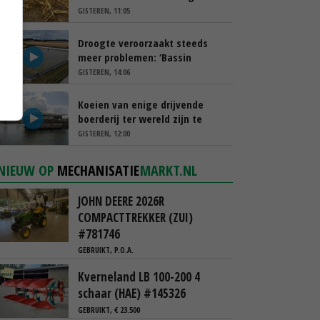
schappen
GISTEREN, 11:05
Droogte veroorzaakt steeds
meer problemen: ‘Bassin
afgelopen week al leeg’
GISTEREN, 14:06
Koeien van enige drijvende
boerderij ter wereld zijn te
koop
GISTEREN, 12:00
NIEUW OP
MECHANISATIE
MARKT.NL
JOHN DEERE 2026R
COMPACTTREKKER (ZUI)
#781746
GEBRUIKT, P.O.A.
Kverneland LB 100-200 4
schaar (HAE) #145326
GEBRUIKT, € 23.500