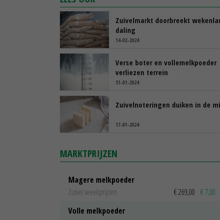
Zuivelmarkt doorbreekt wekenl
daling
14-02-2024
Verse boter en vollemelkpoeder
verliezen terrein
31-01-2024
Zuivelnoteringen duiken in de m
17-01-2024
MARKTPRIJZEN
Magere melkpoeder
Zuivel weekprijzen
€ 269,00
€ 7,00
Volle melkpoeder