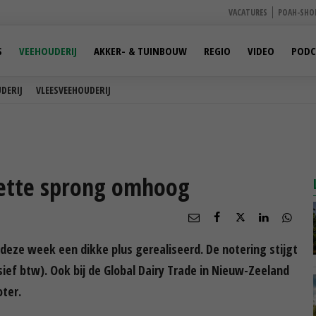
VACATURES
POAH-SHO
S
VEEHOUDERIJ
AKKER- & TUINBOUW
REGIO
VIDEO
PODC
DERIJ
VLEESVEEHOUDERIJ
vette sprong omhoog
deze week een dikke plus gerealiseerd. De notering stijgt
sief btw). Ook bij de Global Dairy Trade in Nieuw-Zeeland
oter.