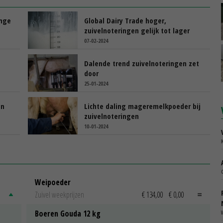
ange
Global Dairy Trade hoger,
zuivelnoteringen gelijk tot lager
07-02-2024
Dalende trend zuivelnoteringen zet
door
25-01-2024
in
Lichte daling mageremelkpoeder bij
zuivelnoteringen
10-01-2024
Weipoeder
Zuivel weekprijzen
€ 134,00
€ 0,00
Boeren Gouda 12 kg