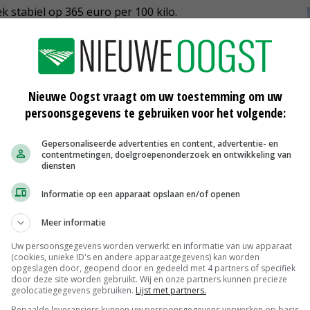
 stabiel op 365 euro per 100 kilo.
kpoeder deze week een plus zien. Product voor
it op 247 euro per 100 kilo. De mageremelkpoeder voor
00 kilo deze week 2 euro hoger uit dan een week
Nieuwe Oogst vraagt om uw toestemming om uw
ro naar 71 euro per 100 kilo.
persoonsgegevens te gebruiken voor het volgende:
Gepersonaliseerde advertenties en content, advertentie- en
contentmetingen, doelgroepenonderzoek en ontwikkeling van
diensten
Informatie op een apparaat opslaan en/of openen
Meer informatie
Uw persoonsgegevens worden verwerkt en informatie van uw apparaat
(cookies, unieke ID's en andere apparaatgegevens) kan worden
opgeslagen door, geopend door en gedeeld met 4 partners of specifiek
door deze site worden gebruikt. Wij en onze partners kunnen precieze
geolocatiegegevens gebruiken.
Lijst met partners.
Bepaalde leveranciers kunnen uw persoonsgegevens verwerken op basis