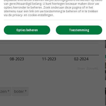
van gerechtvaardigd belang. U kunt hiertegen bezwaar maken door uw
opties hieronder te beheren. Zoek onderaan deze pagina of in het
sitemenu naar een link om uw toestemming te beheren of in te trekken
via de privacy- en cookie-instellingen.
Opties beheren
Toestemming
jzen
boter