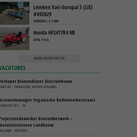
Lemken Vari-Europal 5 (LIE)
#692629
GEBRUIKT, € 7.000
Honda HF2417K4 HB
2018, P.O.A.
MEER ADVERTENTIES
VACATURES
Verkoper Binnendienst Glastuinbouw
KARO BV - ZWAAGDIJK, NOORD-HOLLAND,
Accountmanager Organische Bodemverbeteraars
COMGOED B.V. - NL
Projectmedewerker BoerenNetwerk –
Natuurinclusieve Landbouw
WIJ.LAND - ABCOUDE