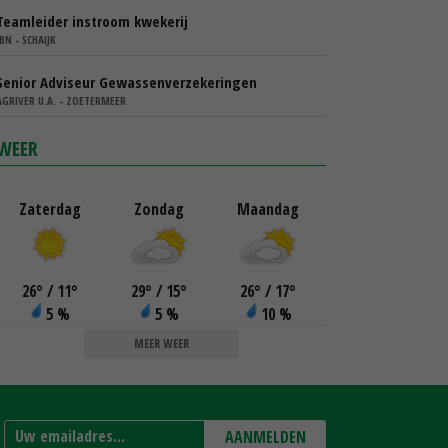
Teamleider instroom kwekerij
IBN - SCHAIJK
Senior Adviseur Gewassenverzekeringen
AGRIVER U.A. - ZOETERMEER
WEER
Zaterdag
Zondag
Maandag
26
°
/ 11
°
29
°
/ 15
°
26
°
/ 17
°
5 %
5 %
10 %
MEER WEER
AANMELDEN