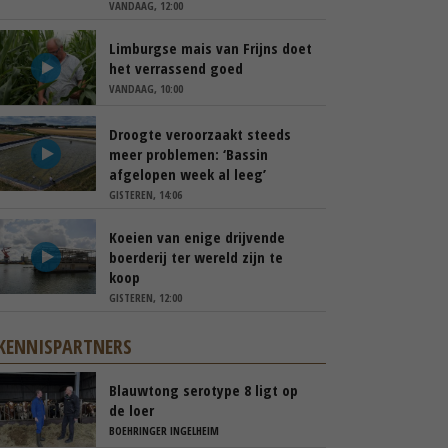
VANDAAG, 12:00
Limburgse mais van Frijns doet
het verrassend goed
VANDAAG, 10:00
Droogte veroorzaakt steeds
meer problemen: ‘Bassin
afgelopen week al leeg’
GISTEREN, 14:06
Koeien van enige drijvende
boerderij ter wereld zijn te
koop
GISTEREN, 12:00
KENNISPARTNERS
Blauwtong serotype 8 ligt op
de loer
BOEHRINGER INGELHEIM