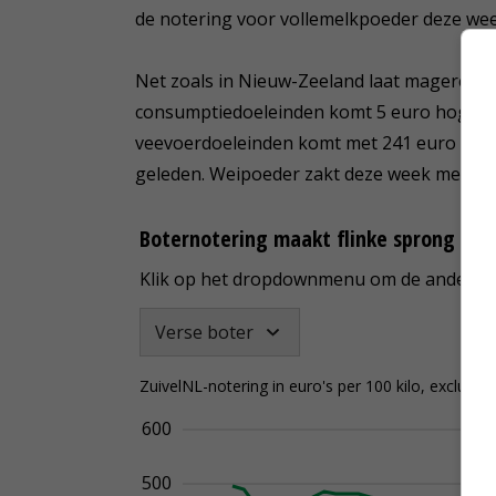
de notering voor vollemelkpoeder deze week
Net zoals in Nieuw-Zeeland laat mageremel
consumptiedoeleinden komt 5 euro hoger u
veevoerdoeleinden komt met 241 euro per 1
geleden. Weipoeder zakt deze week met 2 eu