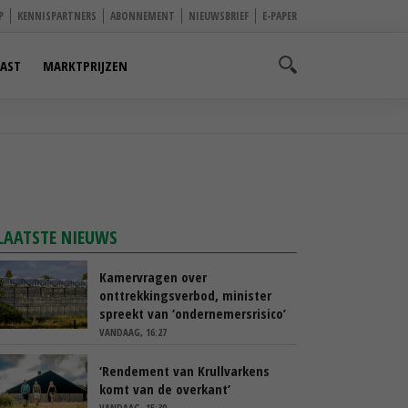
P
KENNISPARTNERS
ABONNEMENT
NIEUWSBRIEF
E-PAPER
AST
MARKTPRIJZEN
LAATSTE NIEUWS
Kamervragen over
onttrekkingsverbod, minister
spreekt van ‘ondernemersrisico’
VANDAAG, 16:27
‘Rendement van Krullvarkens
komt van de overkant’
VANDAAG, 15:30