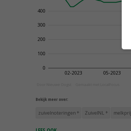
Bekijk meer over:
zuivelnoteringen
ZuivelNL
melkpri
LEES OOK