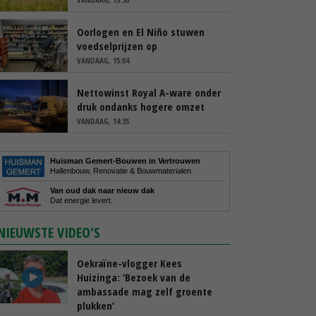
Oorlogen en El Niño stuwen
voedselprijzen op
VANDAAG, 15:04
Nettowinst Royal A-ware onder
druk ondanks hogere omzet
VANDAAG, 14:35
Huisman Gemert-Bouwen in Vertrouwen
Hallenbouw, Renovatie & Bouwmaterialen
Van oud dak naar nieuw dak
Dat energie levert.
NIEUWSTE VIDEO'S
Oekraïne-vlogger Kees
Huizinga: ‘Bezoek van de
ambassade mag zelf groente
plukken’