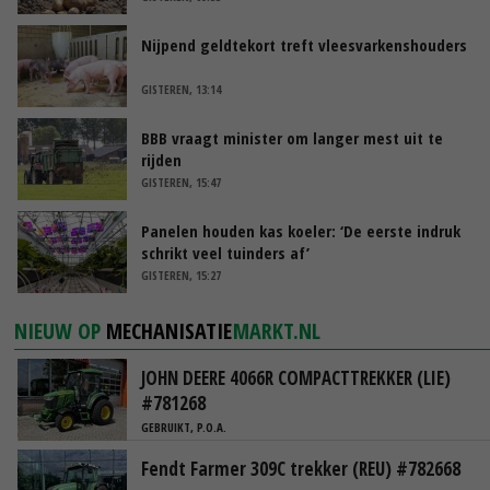
Nijpend geldtekort treft vleesvarkenshouders
GISTEREN, 13:14
BBB vraagt minister om langer mest uit te
rijden
GISTEREN, 15:47
Panelen houden kas koeler: ‘De eerste indruk
schrikt veel tuinders af’
GISTEREN, 15:27
NIEUW OP
MECHANISATIE
MARKT.NL
JOHN DEERE 4066R COMPACTTREKKER (LIE)
#781268
GEBRUIKT, P.O.A.
Fendt Farmer 309C trekker (REU) #782668