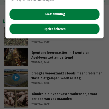
Zuivel NL
€ 345,00
€ 20,00
MEER MARKTPRIJZEN
Toestemming
LAATSTE NIEUWS
Opties beheren
Emmeloord noteert eerste zaaiuien op
maximaal 20 euro
VANDAAG, 14:59
Spontane boerenacties in Twente en
Apeldoorn zetten de trend
VANDAAG, 14:48
Droogte veroorzaakt steeds meer problemen:
‘Bassin afgelopen week al leeg’
VANDAAG, 14:06
Tönnies pleit voor vaste varkensprijs voor
periode van zes maanden
VANDAAG, 13:49