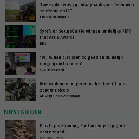
Twee adviseurs zijn vraagbaak voor leden over
telefonie en ICT
LTO LEDENVOORDEEL
SyreN en SecureCattle winnen landelijke RMV
Innovatie Awards
RMV
'Wij willen cursisten zo goed en duidelijk
mogelijk informeren'
SPUITLICENTIE.NL
Meewerkende jongeren op het bedrijf: niet
zonder risico's
AB WERKT ZUID-NEDERLAND
MEEST GELEZEN
Eerste proefrooiing Fontane wijst op grote
achterstand
GISTEREN, 09:35