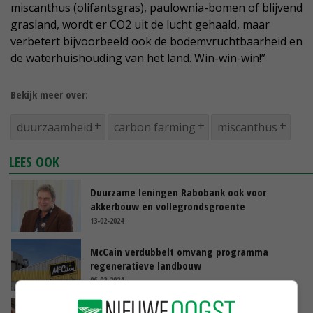
miscanthus (olifantsgras), paulownia-bomen of blijvend
grasland, wordt er CO2 uit de lucht gehaald, maar
verbetert bijvoorbeeld ook de bodemvruchtbaarheid en
de waterhuishouding van het land. Win-win-win!”
Bekijk meer over:
duurzaamheid
carbon farming
miscanthus
LEES OOK
Duurzame leningen Rabobank ook voor
akkerbouw en vollegrondsgroente
13-02-2024
McCain verdubbelt omvang programma
regeneratieve landbouw
06-02-2024
Barth-Misset Fonds open voor