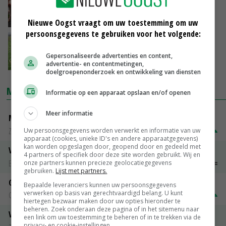
welzijnsinnovaties veehouderij
05-02-2024
Nieuwe Oogst vraagt om uw toestemming om uw
persoonsgegevens te gebruiken voor het volgende:
'Wormen zijn de boeren van de bodem'
Gepersonaliseerde advertenties en content,
05-02-2024
advertentie- en contentmetingen,
doelgroepenonderzoek en ontwikkeling van diensten
MARKTPRIJZEN
Informatie op een apparaat opslaan en/of openen
Meer informatie
Magere melkpoeder
Zuivel NL
€ 269,00
€ 7,00
Uw persoonsgegevens worden verwerkt en informatie van uw
apparaat (cookies, unieke ID's en andere apparaatgegevens)
kan worden opgeslagen door, geopend door en gedeeld met
Vleeskuikens 2001-2600 gr
4 partners of specifiek door deze site worden gebruikt. Wij en
Barneveld
€ 1,09
~
€ 1,11
onze partners kunnen precieze geolocatiegegevens
gebruiken.
Lijst met partners.
Gerst
Bepaalde leveranciers kunnen uw persoonsgegevens
verwerken op basis van gerechtvaardigd belang. U kunt
Groningen
€ 197,00
€ 2,00
hiertegen bezwaar maken door uw opties hieronder te
beheren. Zoek onderaan deze pagina of in het sitemenu naar
Volle melkpoeder
een link om uw toestemming te beheren of in te trekken via de
privacy- en cookie-instellingen.