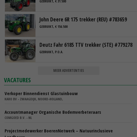
GEBRUIKT, € 31.500
John Deere 6R 175 trekker (REU) #783659
GEBRUIKT, € 156.500
Deutz Fahr 6185 TTV trekker (STE) #779278
GEBRUIKT, P.O.A.
MEER ADVERTENTIES
VACATURES
Verkoper Binnendienst Glastuinbouw
KARO BV - ZWAAGDIJK, NOORD-HOLLAND,
Accountmanager Organische Bodemverbeteraars
COMGOED B.V. - NL
Projectmedewerker BoerenNetwerk – Natuurinclusieve