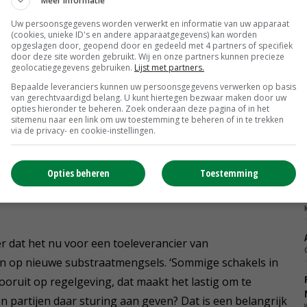
Meer informatie
veenvrij potgrond. Bakker noemt verder dat bouw- en
am is en wat niet. ‘Dat gaat niet alleen over de
Uw persoonsgegevens worden verwerkt en informatie van uw apparaat
(cookies, unieke ID's en andere apparaatgegevens) kan worden
 ook CO2-data.’ Hamiplant werkt met een team van
opgeslagen door, geopend door en gedeeld met 4 partners of specifiek
door deze site worden gebruikt. Wij en onze partners kunnen precieze
ichten. Ook heeft het bedrijf een substraatexpert in
geolocatiegegevens gebruiken.
Lijst met partners.
Bepaalde leveranciers kunnen uw persoonsgegevens verwerken op basis
van gerechtvaardigd belang. U kunt hiertegen bezwaar maken door uw
opties hieronder te beheren. Zoek onderaan deze pagina of in het
sitemenu naar een link om uw toestemming te beheren of in te trekken
 en dunne fractie van koeienmest
via de privacy- en cookie-instellingen.
iende vraag naar een veenvrij assortiment in vooral het
Opties beheren
Toestemming
nd voelt de druk naar een duurzamer potgrondmengsel
dat het nu voor een toeleverancier van
ren op nieuwe substraatmengsels. ‘Sommige schakels in
ooruit op regelgeving, dat maakt het lastig om te
en partijen daar sturing aan geven? Dat is een belangrijk