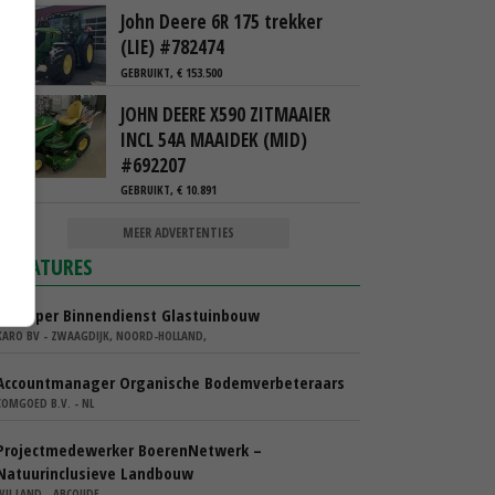
John Deere 6R 175 trekker
(LIE) #782474
GEBRUIKT, € 153.500
JOHN DEERE X590 ZITMAAIER
INCL 54A MAAIDEK (MID)
#692207
GEBRUIKT, € 10.891
MEER ADVERTENTIES
VACATURES
Verkoper Binnendienst Glastuinbouw
KARO BV - ZWAAGDIJK, NOORD-HOLLAND,
Accountmanager Organische Bodemverbeteraars
COMGOED B.V. - NL
Projectmedewerker BoerenNetwerk –
Natuurinclusieve Landbouw
WIJ.LAND - ABCOUDE