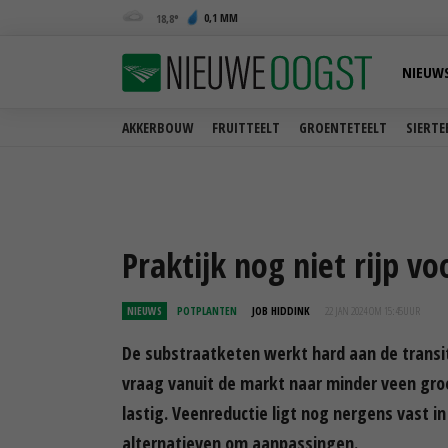
0,1 MM
18,8
NIEUW
AKKERBOUW
FRUITTEELT
GROENTETEELT
SIERTE
Praktijk nog niet rijp v
NIEUWS
POTPLANTEN
JOB HIDDINK
22 JAN 2024 OM 15:45
UUR
De substraatketen werkt hard aan de transit
vraag vanuit de markt naar minder veen groe
lastig. Veenreductie ligt nog nergens vast in
alternatieven om aanpassingen.