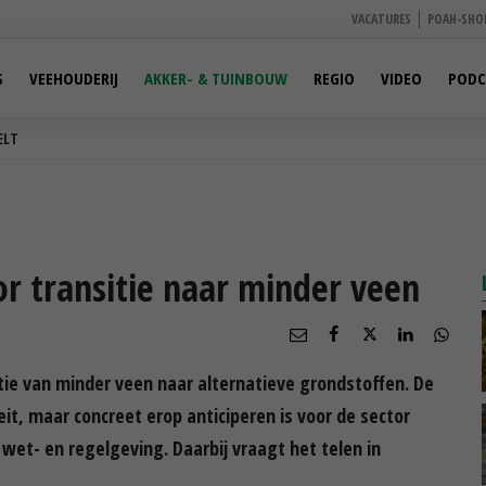
VACATURES
POAH-SHO
S
VEEHOUDERIJ
AKKER- & TUINBOUW
REGIO
VIDEO
PODC
ELT
oor transitie naar minder veen
ie van minder veen naar alternatieve grondstoffen. De
it, maar concreet erop anticiperen is voor de sector
 wet- en regelgeving. Daarbij vraagt het telen in