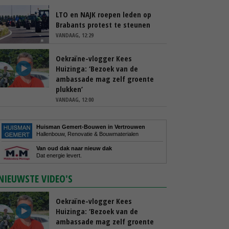
LTO en NAJK roepen leden op
Brabants protest te steunen
VANDAAG, 12:29
Oekraïne-vlogger Kees
Huizinga: ‘Bezoek van de
ambassade mag zelf groente
plukken’
VANDAAG, 12:00
Huisman Gemert-Bouwen in Vertrouwen
Hallenbouw, Renovatie & Bouwmaterialen
Van oud dak naar nieuw dak
Dat energie levert.
NIEUWSTE VIDEO'S
Oekraïne-vlogger Kees
Huizinga: ‘Bezoek van de
ambassade mag zelf groente