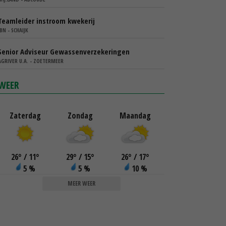
Teamleider instroom kwekerij
IBN - SCHAIJK
Senior Adviseur Gewassenverzekeringen
AGRIVER U.A. - ZOETERMEER
WEER
Zaterdag
Zondag
Maandag
26
°
/ 11
°
29
°
/ 15
°
26
°
/ 17
°
5 %
5 %
10 %
MEER WEER