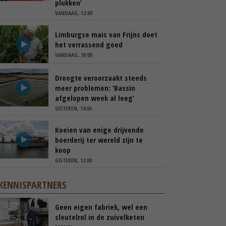
plukken’
VANDAAG, 12:00
Limburgse mais van Frijns doet
het verrassend goed
VANDAAG, 10:00
Droogte veroorzaakt steeds
meer problemen: ‘Bassin
afgelopen week al leeg’
GISTEREN, 14:06
Koeien van enige drijvende
boerderij ter wereld zijn te
koop
GISTEREN, 12:00
KENNISPARTNERS
Geen eigen fabriek, wel een
sleutelrol in de zuivelketen