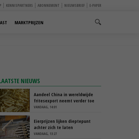
P
KENNISPARTNERS
ABONNEMENT
NIEUWSBRIEF
E-PAPER
AST
MARKTPRIJZEN
LAATSTE NIEUWS
Aandeel China in wereldwijde
fritesexport neemt verder toe
VANDAAG, 14:01
Eierprijzen lijken dieptepunt
achter zich te laten
VANDAAG, 13:27