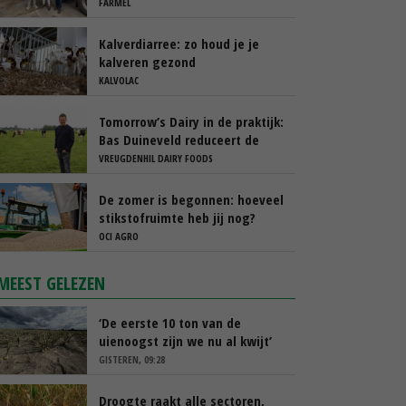
FARMEL
Kalverdiarree: zo houd je je
kalveren gezond
KALVOLAC
Tomorrow’s Dairy in de praktijk:
Bas Duineveld reduceert de
footprint van melk stap voor
VREUGDENHIL DAIRY FOODS
stap
De zomer is begonnen: hoeveel
stikstofruimte heb jij nog?
OCI AGRO
MEEST GELEZEN
‘De eerste 10 ton van de
uienoogst zijn we nu al kwijt’
GISTEREN, 09:28
Droogte raakt alle sectoren,