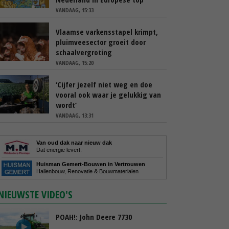
VANDAAG, 15:33
Vlaamse varkensstapel krimpt,
pluimveesector groeit door
schaalvergroting
VANDAAG, 15:20
‘Cijfer jezelf niet weg en doe
vooral ook waar je gelukkig van
wordt’
VANDAAG, 13:31
Van oud dak naar nieuw dak
Dat energie levert.
Huisman Gemert-Bouwen in Vertrouwen
Hallenbouw, Renovatie & Bouwmaterialen
NIEUWSTE VIDEO'S
POAH!: John Deere 7730