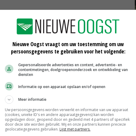
 temperatuur speelt hierbij een rol, maar ook extreem
Bij maatregelen tegen klimaatverandering is meer en
n productiedieren, vindt de RDA. Om dit soort
Nieuwe Oogst vraagt om uw toestemming om uw
ssen, is volgens de raad eerst meer onderzoek nodig.
persoonsgegevens te gebruiken voor het volgende:
oor de veehouderij niet alleen moet zijn gericht op de
Gepersonaliseerde advertenties en content, advertentie- en
contentmetingen, doelgroepenonderzoek en ontwikkeling van
aardige veehouderij. Daarbij kan worden gedacht aan
diensten
ssystemen, maar bijvoorbeeld ook aan
Informatie op een apparaat opslaan en/of openen
elen. Daarbij spelen ook ketenpartijen en
Meer informatie
Uw persoonsgegevens worden verwerkt en informatie van uw apparaat
(cookies, unieke ID's en andere apparaatgegevens) kan worden
opgeslagen door, geopend door en gedeeld met 4 partners of specifiek
door deze site worden gebruikt. Wij en onze partners kunnen precieze
geolocatiegegevens gebruiken.
Lijst met partners.