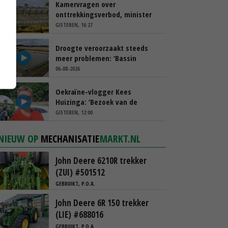
Kamervragen over
onttrekkingsverbod, minister
spreekt van ‘ondernemersrisico’
GISTEREN, 16:27
Droogte veroorzaakt steeds
meer problemen: ‘Bassin
afgelopen week al leeg’
06-08-2026
Oekraïne-vlogger Kees
Huizinga: ‘Bezoek van de
ambassade mag zelf groente
GISTEREN, 12:00
plukken’
NIEUW OP
MECHANISATIE
MARKT.NL
John Deere 6210R trekker
(ZUI) #501512
GEBRUIKT, P.O.A.
John Deere 6R 150 trekker
(LIE) #688016
GEBRUIKT, P.O.A.