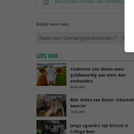
RDA.2023.080 Zienswijze LAAT DIERENWELZIJN
Bekijk meer over:
Raad voor Dieraangeledenheden
Klim
LEES OOK
Studenten zien dieren meer
gelijkwaardig aan mens dan
veehouders
08-06-2023
RDA: doden van dieren 'schurend
kwestie'
19-05-2022
Jonge agrariërs zijn kritisch in
College Boer