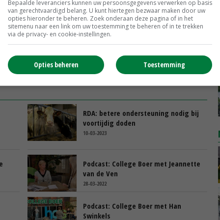
 NIET ONDERSNEEUWEN
Bepaalde leveranciers kunnen uw persoonsgegevens verwerken op basis
van gerechtvaardigd belang. U kunt hiertegen bezwaar maken door uw
opties hieronder te beheren. Zoek onderaan deze pagina of in het
sitemenu naar een link om uw toestemming te beheren of in te trekken
via de privacy- en cookie-instellingen.
aatakkoord
stalklimaat
dierenwelzijn
Opties beheren
Toestemming
RDA: betere ondersteuning nodig bij
voortijdig doden
10-03-2023
e
Podcast: College Boer met Jeannette
van de Ven
28-03-2022
Podcast: College Boer met Han
Swinkels