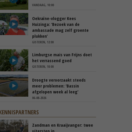
VANDAAG, 10:00
Oekraïne-vlogger Kees
Huizinga: ‘Bezoek van de
ambassade mag zelf groente
plukken’
GISTEREN, 12:00
Limburgse mais van Frijns doet
het verrassend goed
GISTEREN, 10:00
Droogte veroorzaakt steeds
meer problemen: ‘Bassin
afgelopen week al leeg’
06-08-2026
KENNISPARTNERS
Zandman en Kraaijvanger: twee
uitersten in