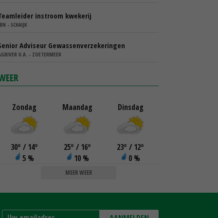
Teamleider instroom kwekerij
IBN - SCHAIJK
Senior Adviseur Gewassenverzekeringen
AGRIVER U.A. - ZOETERMEER
WEER
Zondag
Maandag
Dinsdag
30
°
/ 14
°
25
°
/ 16
°
23
°
/ 12
°
5 %
10 %
0 %
MEER WEER