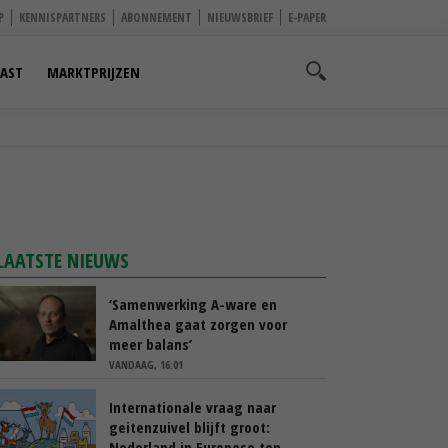
P
KENNISPARTNERS
ABONNEMENT
NIEUWSBRIEF
E-PAPER
AST
MARKTPRIJZEN
LAATSTE NIEUWS
‘Samenwerking A-ware en
Amalthea gaat zorgen voor
meer balans’
VANDAAG, 16:01
Internationale vraag naar
geitenzuivel blijft groot:
Nederland in Europese top