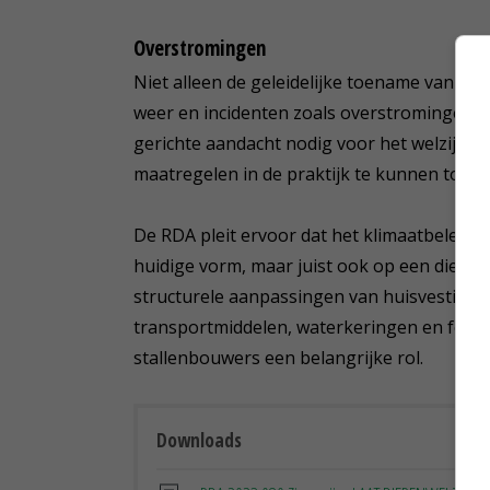
Overstromingen
Niet alleen de geleidelijke toename van de
weer en incidenten zoals overstromingen. 
gerichte aandacht nodig voor het welzijn va
maatregelen in de praktijk te kunnen toepa
De RDA pleit ervoor dat het klimaatbeleid v
huidige vorm, maar juist ook op een dierw
structurele aanpassingen van huisvesting
transportmiddelen, waterkeringen en fokdo
stallenbouwers een belangrijke rol.
Downloads