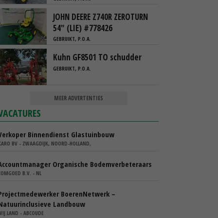
JOHN DEERE Z740R ZEROTURN
54" (LIE) #778426
GEBRUIKT, P.O.A.
Kuhn GF8501 TO schudder
GEBRUIKT, P.O.A.
MEER ADVERTENTIES
VACATURES
Verkoper Binnendienst Glastuinbouw
KARO BV - ZWAAGDIJK, NOORD-HOLLAND,
Accountmanager Organische Bodemverbeteraars
COMGOED B.V. - NL
Projectmedewerker BoerenNetwerk –
Natuurinclusieve Landbouw
WIJ.LAND - ABCOUDE