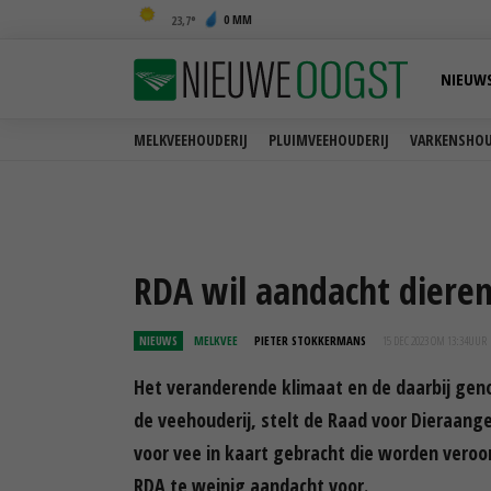
0 MM
23,7
NIEUW
MELKVEEHOUDERIJ
PLUIMVEEHOUDERIJ
VARKENSHOU
RDA wil aandacht dieren
NIEUWS
MELKVEE
PIETER STOKKERMANS
15 DEC 2023 OM 13:34
UUR
Het veranderende klimaat en de daarbij gen
de veehouderij, stelt de Raad voor Dieraang
voor vee in kaart gebracht die worden veroo
RDA te weinig aandacht voor.