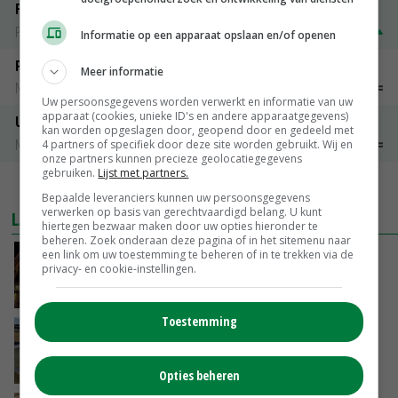
Fritesgeschikt NL Du Be
PotatoNL
€ 15,00
~
€ 23,00
Informatie op een apparaat opslaan en/of openen
Peen
Meer informatie
Noteringen
€ 26,00
~
€ 33,00
Uw persoonsgegevens worden verwerkt en informatie van uw
apparaat (cookies, unieke ID's en andere apparaatgegevens)
Uien Middenmeer Geel 30-60% grof
kan worden opgeslagen door, geopend door en gedeeld met
Noteringen
€ 0,00
~
€ 0,00
4 partners of specifiek door deze site worden gebruikt. Wij en
onze partners kunnen precieze geolocatiegegevens
gebruiken.
Lijst met partners.
MEER MARKTPRIJZEN
Bepaalde leveranciers kunnen uw persoonsgegevens
verwerken op basis van gerechtvaardigd belang. U kunt
LAATSTE NIEUWS
hiertegen bezwaar maken door uw opties hieronder te
beheren. Zoek onderaan deze pagina of in het sitemenu naar
een link om uw toestemming te beheren of in te trekken via de
Spontane boerenacties in Twente en
privacy- en cookie-instellingen.
Apeldoorn zetten de trend
VANDAAG, 14:48
Toestemming
Droogt veroorzaakt steeds meer problemen:
‘Bassin afgelopen week al leeg’
VANDAAG, 14:06
Opties beheren