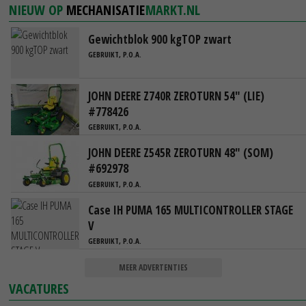
NIEUW OP
MECHANISATIE
MARKT.NL
Gewichtblok 900 kgTOP zwart
GEBRUIKT, P.O.A.
JOHN DEERE Z740R ZEROTURN 54" (LIE)
#778426
GEBRUIKT, P.O.A.
JOHN DEERE Z545R ZEROTURN 48" (SOM)
#692978
GEBRUIKT, P.O.A.
Case IH PUMA 165 MULTICONTROLLER STAGE
V
GEBRUIKT, P.O.A.
MEER ADVERTENTIES
VACATURES