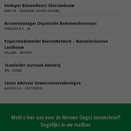
Verkoper Binnendienst Glastuinbouw
KARO BV - ZWAAGDIJK, NOORD-HOLLAND,
Accountmanager Organische Bodemverbeteraars
COMGOED B.V. - NL
Projectmedewerker BoerenNetwerk – Natuurinclusieve
Landbouw
WIJ.LAND - ABCOUDE
Teamleider instroom kwekerij
IBN - SCHAIJK
Senior Adviseur Gewassenverzekeringen
AGRIVER U.A. - ZOETERMEER
Meld u hier aan voor de Nieuwe Oogst nieuwsbrief!
Dagelijks in uw mailbox