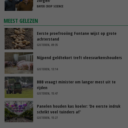
zorgen'
BAYER CROP SCIENCE
MEEST GELEZEN
Eerste proefrooiing Fontane wijst op grote
achterstand
GISTEREN, 09:35
Nijpend geldtekort treft vleesvarkenshouders
GISTEREN, 13:14
BBB vraagt minister om langer mest uit te
rijden
GISTEREN, 15:47
Panelen houden kas koeler: ‘De eerste indruk
schrikt veel tuinders af’
GISTEREN, 15:27