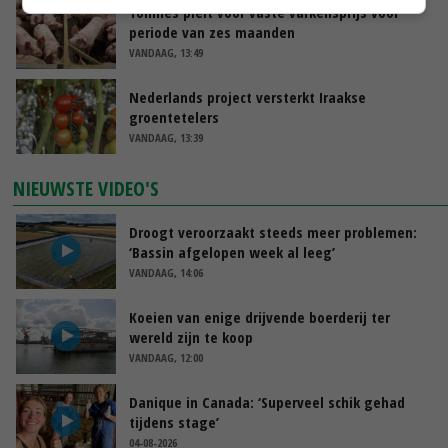
Tönnies pleit voor vaste varkensprijs voor
periode van zes maanden
VANDAAG, 13:49
Nederlands project versterkt Iraakse
groentetelers
VANDAAG, 13:39
NIEUWSTE VIDEO'S
Droogt veroorzaakt steeds meer problemen:
‘Bassin afgelopen week al leeg’
VANDAAG, 14:06
Koeien van enige drijvende boerderij ter
wereld zijn te koop
VANDAAG, 12:00
Danique in Canada: ‘Superveel schik gehad
tijdens stage’
04-08-2026