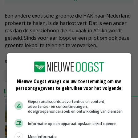
Een andere exotische groente die HAK naar Nederland
probeert te halen, is de haricot vert. Dat is een ander
ras dan de sperzieboon die nu vaak in Afrika wordt
geteeld. Sinds voorjaar loopt er een pilot om ook deze
groente lokaal te telen en te verwerken.
Bekijk meer over:
HAK Conserven
peulvruchten
CZAV
Nieuwe Oogst vraagt om uw toestemming om uw
persoonsgegevens te gebruiken voor het volgende:
LEES OOK
Gepersonaliseerde advertenties en content,
Timo Hoogeboom zwaait af bij HAK
advertentie- en contentmetingen,
doelgroepenonderzoek en ontwikkeling van diensten
05-07-2023
Informatie op een apparaat opslaan en/of openen
Groentefabrikant HAK haalt B Corp-
certificering binnen
Meer informatie