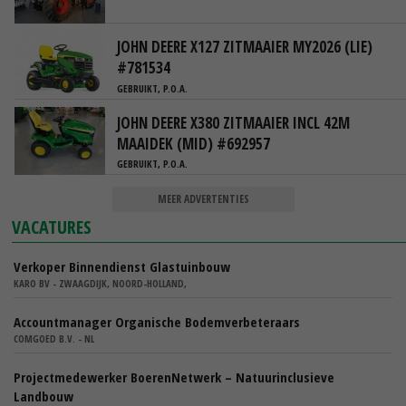
JOHN DEERE X127 ZITMAAIER MY2026 (LIE)
#781534
GEBRUIKT, P.O.A.
JOHN DEERE X380 ZITMAAIER INCL 42M
MAAIDEK (MID) #692957
GEBRUIKT, P.O.A.
MEER ADVERTENTIES
VACATURES
Verkoper Binnendienst Glastuinbouw
KARO BV - ZWAAGDIJK, NOORD-HOLLAND,
Accountmanager Organische Bodemverbeteraars
COMGOED B.V. - NL
Projectmedewerker BoerenNetwerk – Natuurinclusieve
Landbouw