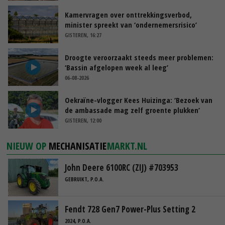
Kamervragen over onttrekkingsverbod,
minister spreekt van ‘ondernemersrisico’
GISTEREN, 16:27
Droogte veroorzaakt steeds meer problemen:
‘Bassin afgelopen week al leeg’
06-08-2026
Oekraïne-vlogger Kees Huizinga: ‘Bezoek van
de ambassade mag zelf groente plukken’
GISTEREN, 12:00
NIEUW OP
MECHANISATIE
MARKT.NL
John Deere 6100RC (ZIJ) #703953
GEBRUIKT, P.O.A.
Fendt 728 Gen7 Power-Plus Setting 2
2024, P.O.A.