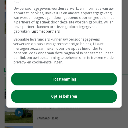
09-03-2023
Uw persoonsgegevens worden verwerkt en informatie van uw
apparaat (cookies, unieke ID's en andere apparaatgegevens)
HAK wordt biologisch merk
kan worden opgeslagen door, geopend door en gedeeld met
4 partners of specifiek door deze site worden gebruikt. Wij en
onze partners kunnen precieze geolocatiegegevens
18-01-2023
gebruiken.
Lijst met partners.
Bepaalde leveranciers kunnen uw persoonsgegevens
HAK komt nu ook met verse groenten voor
verwerken op basis van gerechtvaardigd belang. U kunt
consumentenmarkt
hiertegen bezwaar maken door uw opties hieronder te
beheren. Zoek onderaan deze pagina of in het sitemenu naar
22-11-2022
een link om uw toestemming te beheren of in te trekken via de
privacy- en cookie-instellingen.
LAATSTE NIEUWS
Toestemming
‘De droogte begint ver voor de grens bij
Lobith’
VANDAAG, 11:00
Opties beheren
POAH!: John Deere 7730
VANDAAG, 10:00