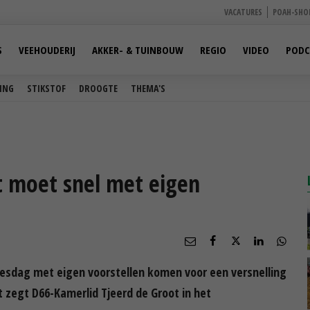
VACATURES
POAH-SHO
S
VEEHOUDERIJ
AKKER- & TUINBOUW
REGIO
VIDEO
PODC
ING
STIKSTOF
DROOGTE
THEMA'S
t moet snel met eigen
sjesdag met eigen voorstellen komen voor een versnelling
t zegt D66-Kamerlid Tjeerd de Groot in het