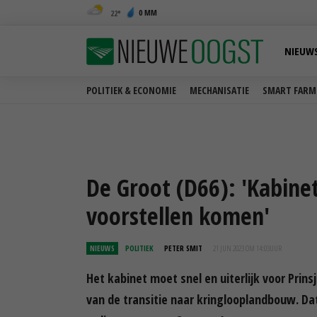
0 MM
22
NIEUW
POLITIEK & ECONOMIE
MECHANISATIE
SMART FARM
De Groot (D66): 'Kabine
voorstellen komen'
NIEUWS
POLITIEK
PETER SMIT
21 JUN 2023 OM 14:03
UUR
Het kabinet moet snel en uiterlijk voor Prin
van de transitie naar kringlooplandbouw. Da