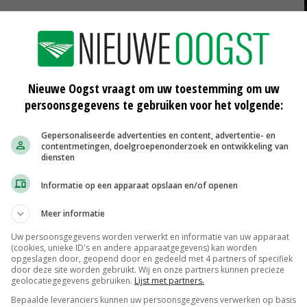
 een overgangssituatie alleen tijdelijk iets doen. 'Je
engte van jaren steunen. Dat grote bedrag van 24,3
 neergeteld om te investeren in de toekomst van de
Nieuwe Oogst vraagt om uw toestemming om uw
persoonsgegevens te gebruiken voor het volgende:
boeren om zaken op te vangen op weg naar
Gepersonaliseerde advertenties en content, advertentie- en
contentmetingen, doelgroepenonderzoek en ontwikkeling van
diensten
inden voor de veranderingen die het boerenbedrijf te
winst van dit akkoord, dat supermarkten en industrie
Informatie op een apparaat opslaan en/of openen
e boer.'
Meer informatie
Uw persoonsgegevens worden verwerkt en informatie van uw apparaat
oor een forse krimp van de veestapel. Wel klonk er nu
(cookies, unieke ID's en andere apparaatgegevens) kan worden
j nu op de varkens- en pluimveehouderij. De
opgeslagen door, geopend door en gedeeld met 4 partners of specifiek
door deze site worden gebruikt. Wij en onze partners kunnen precieze
n GVE-norm die ook leidt tot een forse krimp van de
geolocatiegegevens gebruiken.
Lijst met partners.
Bepaalde leveranciers kunnen uw persoonsgegevens verwerken op basis