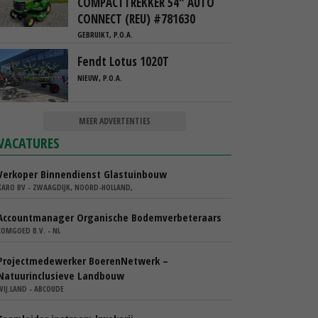
COMPACTTREKKER 54" AUTO
CONNECT (REU) #781630
GEBRUIKT, P.O.A.
Fendt Lotus 1020T
NIEUW, P.O.A.
MEER ADVERTENTIES
VACATURES
Verkoper Binnendienst Glastuinbouw
KARO BV - ZWAAGDIJK, NOORD-HOLLAND,
Accountmanager Organische Bodemverbeteraars
COMGOED B.V. - NL
Projectmedewerker BoerenNetwerk –
Natuurinclusieve Landbouw
WIJ.LAND - ABCOUDE