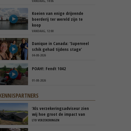
VANDAAG, 14:06
Koeien van enige drijvende
boerderij ter wereld zijn te
koop
VANDAAG, 12:00
Danique in Canada: ‘Superveel
schik gehad tijdens stage’
04-08-2026
POAH!: Fendt 1042
01-08-2026
KENNISPARTNERS
‘Als verzekeringsadviseur zien
wij hoe groot de impact van
een stalbrand kan zijn’
LTO VERZEKERINGEN