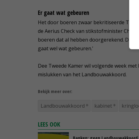
Er gaat wat gebeuren
Het door boeren zwaar bekritiseerde Tweed
de Aerius Check van stikstofminister Christ
boeren dat al hebben doorgerekend. Die ga
gaat wel wat gebeuren.'
Dee Tweede Kamer wil volgende week met 
mislukken van het Landbouwakkoord.
Bekijk meer over:
Landbouwakkoord
kabinet
kringl
LEES OOK
Banken: geen Landbouwakkoord