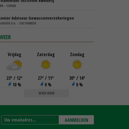
Teamleider instroom kwekerij
IBN - SCHAIJK
Senior Adviseur Gewassenverzekeringen
AGRIVER U.A. - ZOETERMEER
WEER
Vrijdag
Zaterdag
Zondag
23
°
/ 12
°
27
°
/ 11
°
30
°
/ 14
°
10 %
0 %
0 %
MEER WEER
AANMELDEN