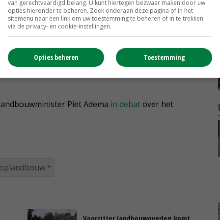
van gerechtvaardigd belang. U kunt hiertegen bezwaar maken door uw
opties hieronder te beheren. Zoek onderaan deze pagina of in het
sitemenu naar een link om uw toestemming te beheren of in te trekken
via de privacy- en cookie-instellingen.
e Kamerlid put hoop aan het grote aantal boeren dat
ianne van der Wal heeft ingevuld. 'Ik hoorde dat 18.000
Opties beheren
Toestemming
an niet allemaal meedoen aan de regelingen, maar er
landbouwminister Piet Adema
in debat
over het
ooplandbouw
Voorzitter landbouwoverleg komt