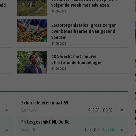
eid
volgende week met adviezen
21-06-2023
n
Sectororganisaties: grote zorgen
over betaalbaarheid van gezond
voedsel
21-06-2023
CDA wacht met nieuwe
stikstofonderhandelingen
21-06-2023
Scharreleieren maat 59
Barneveld
€ 12,00
€ 0,00
Fritesgeschikt NL Du Be
PotatoNL
€ 15,00
~
€ 23,00