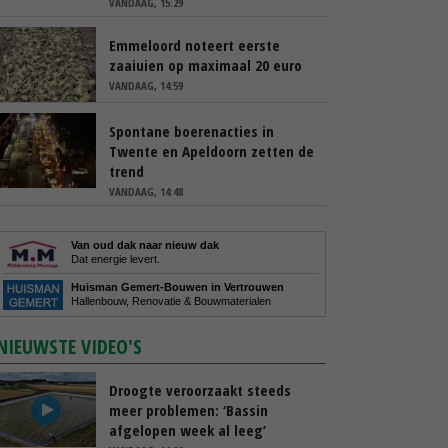
VANDAAG, 15:29
Emmeloord noteert eerste
zaaiuien op maximaal 20 euro
VANDAAG, 14:59
Spontane boerenacties in
Twente en Apeldoorn zetten de
trend
VANDAAG, 14:48
Van oud dak naar nieuw dak
Dat energie levert.
Huisman Gemert-Bouwen in Vertrouwen
Hallenbouw, Renovatie & Bouwmaterialen
NIEUWSTE VIDEO'S
Droogte veroorzaakt steeds
meer problemen: ‘Bassin
afgelopen week al leeg’