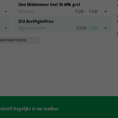
Uien Middenmeer Geel 30-60% grof
Noteringen
€ 0,00
~
€ 0,00
DCA BestPigletPrice
Biggen weekprijzen
€ 26,50
€ 0,50
MEER MARKTPRIJZEN
brief! Dagelijks in uw mailbox