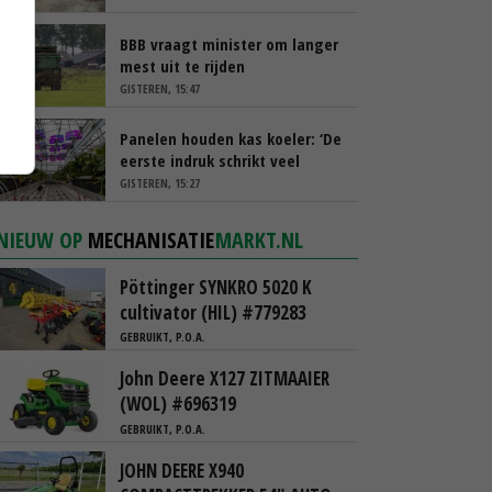
BBB vraagt minister om langer
mest uit te rijden
GISTEREN, 15:47
Panelen houden kas koeler: ‘De
eerste indruk schrikt veel
tuinders af’
GISTEREN, 15:27
NIEUW OP
MECHANISATIE
MARKT.NL
Pöttinger SYNKRO 5020 K
cultivator (HIL) #779283
GEBRUIKT, P.O.A.
John Deere X127 ZITMAAIER
(WOL) #696319
GEBRUIKT, P.O.A.
JOHN DEERE X940