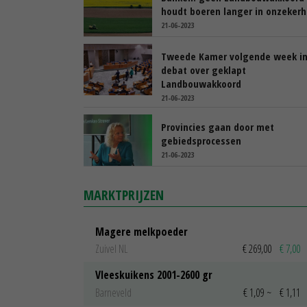
houdt boeren langer in onzekerh
21-06-2023
Tweede Kamer volgende week i
debat over geklapt
Landbouwakkoord
21-06-2023
Provincies gaan door met
gebiedsprocessen
21-06-2023
MARKTPRIJZEN
Magere melkpoeder
Zuivel NL
€ 269,00
€ 7,00
Vleeskuikens 2001-2600 gr
Barneveld
€ 1,09
~
€ 1,11